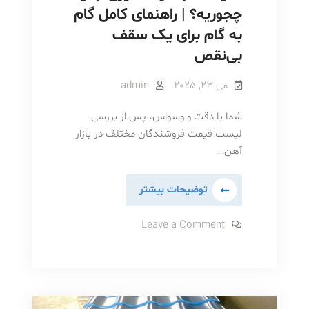
چجوریه؟ | راهنمای کامل گام
به گام برای یک سقف
بی‌نقص
می 23, 2025
admin
شما با دقت و وسواس، پس از بررسی
لیست قیمت فروشندگان مختلف در بازار
آهن…
نحوه
توضیحات بیشتر
نصب
درست
on
Leave a Comment
نحوه
ورق
نصب
درست
جنوا
ورق
چجوریه؟
جنوا
چجوریه؟
|
|
راهنمای