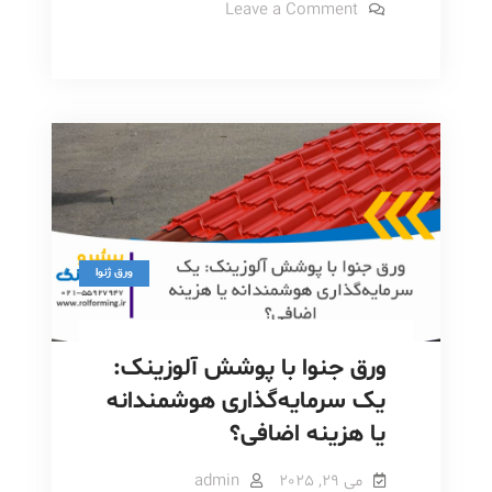
طرح
on
Leave a Comment
ورق
امواج
جنوا
طرح
دوبل:
امواج
نسل
دوبل:
نسل
جدید
جدید
زیبایی
زیبایی
و
و
استحکام
در
استحکام
سقف‌های
شیروانی
در
سقف‌های
ورق ژنوا
شیروانی
ورق جنوا با پوشش آلوزینک:
یک سرمایه‌گذاری هوشمندانه
یا هزینه اضافی؟
می 29, 2025
admin