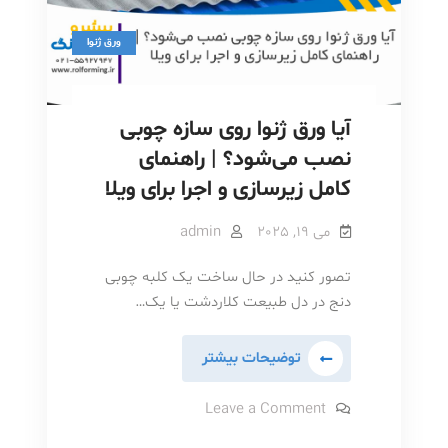
فولاد
ورق
مبارکه
مهر
چین
ورق ژنوا
با
ورق
مهر
آیا ورق ژنوا روی سازه چوبی
چین
نصب می‌شود؟ | راهنمای
کامل زیرسازی و اجرا برای ویلا
می 19, 2025
admin
تصور کنید در حال ساخت یک کلبه چوبی
دنج در دل طبیعت کلاردشت یا یک…
آیا
توضیحات بیشتر
ورق
ژنوا
on
Leave a Comment
آیا
روی
ورق