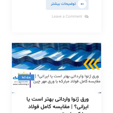
خرید
توضیحات بیشتر
ورق
ژنوا
on
Leave a Comment
خرید
از
ورق
ژنوا
کجا
از
مطمئن‌تره؟
کجا
مطمئن‌تره؟
|
|
راهنمای
راهنمای
کامل
کامل
انتخاب
فروشنده
انتخاب
معتبر
در
فروشنده
بازار
معتبر
آهن
ورق ژنوا
در
بازار
آهن
ورق ژنوا وارداتی بهتر است یا
ایرانی؟ | مقایسه کامل فولاد