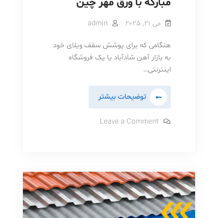
مبارکه با ورق مهر چین
می 21, 2025
admin
هنگامی که برای پوشش سقف ویلای خود
به بازار آهن شادآباد یا یک فروشگاه
اینترنتی…
ورق
توضیحات بیشتر
ژنوا
وارداتی
on
Leave a Comment
ورق
بهتر
ژنوا
وارداتی
است
بهتر
یا
است
یا
ایرانی؟
ایرانی؟
|
|
مقایسه
مقایسه
کامل
فولاد
کامل
مبارکه
با