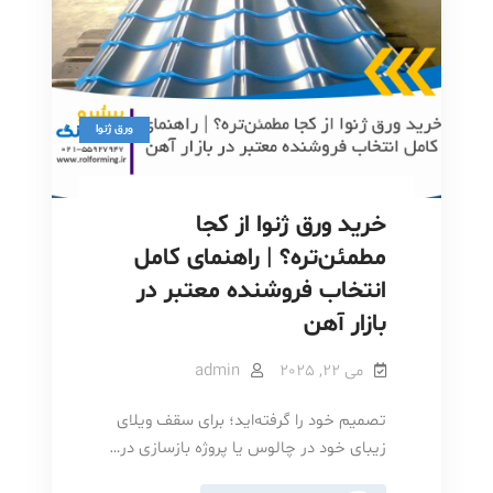
راهنمای
کامل
کامل
گام
به
گام
گام
برای
به
یک
گام
سقف
بی‌نقص
ورق ژنوا
برای
یک
سقف
خرید ورق ژنوا از کجا
بی‌نقص
مطمئن‌تره؟ | راهنمای کامل
انتخاب فروشنده معتبر در
بازار آهن
می 22, 2025
admin
تصمیم خود را گرفته‌اید؛ برای سقف ویلای
زیبای خود در چالوس یا پروژه بازسازی در…