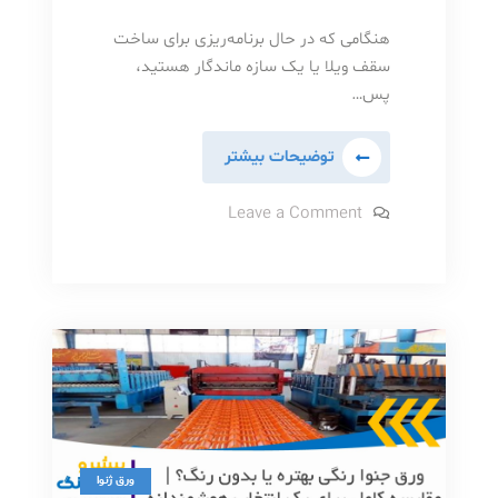
هنگامی که در حال برنامه‌ریزی برای ساخت
سقف ویلا یا یک سازه ماندگار هستید،
پس…
ورق
توضیحات بیشتر
جنوا
با
on
Leave a Comment
ورق
پوشش
جنوا
با
آلوزینک:
پوشش
یک
آلوزینک:
یک
سرمایه‌گذاری
سرمایه‌گذاری
هوشمندانه
هوشمندانه
یا
یا
هزینه
اضافی؟
هزینه
اضافی؟
ورق ژنوا