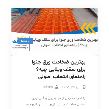
بدون
یا
بدون
رنگ؟
رنگ؟
|
|
مقایسه
مقایسه
کامل
برای
کامل
یک
انتخاب
برای
هوشمندانه
یک
ورق ژنوا
انتخاب
هوشمندانه
بهترین ضخامت ورق جنوا
برای سقف ویلایی چیه؟ |
راهنمای انتخاب اصولی
می 25, 2025
admin
بالاخره به یکی از مهم‌ترین و فنی‌ترین
مراحل ساخت یا بازسازی سقف ویلای خود