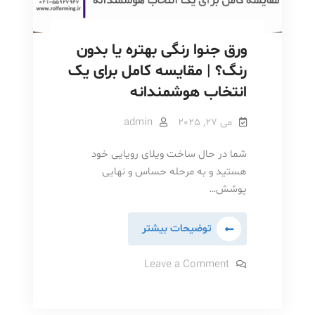
ورق جنوا رنگی بهتره یا بدون
رنگ؟ | مقایسه کامل برای یک
انتخاب هوشمندانه
می 27, 2025
admin
شما در حال ساخت ویلای رویایی خود
هستید و به مرحله حساس و نهایی
پوشش…
ورق
توضیحات بیشتر
جنوا
رنگی
on
Leave a Comment
ورق
بهتره
جنوا
رنگی
یا
بهتره