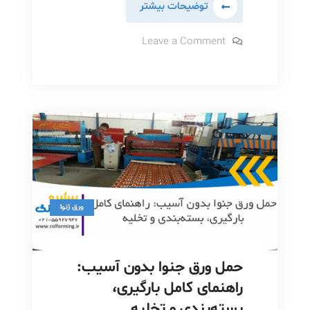
ورق
توضیحات بیشتر
جنوا
برای
on
Leave a Comment
ورق
دیوار:
جنوا
برای
راهکاری
دیوار:
خلاقانه
راهکاری
خلاقانه
یا
یا
اشتباهی
اشتباهی
پرهزینه؟
پرهزینه؟
ورق ژنوا
حمل ورق جنوا بدون آسیب:
راهنمای کامل بارگیری،
بسته‌بندی و تخلیه