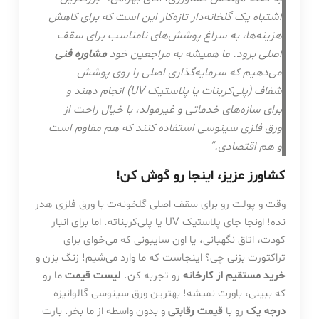
اشتباه یک گلخانه‌دار تازه‌کار این است که برای کاهش
هزینه‌ها، به سراغ پوشش‌های نامناسب برای سقف
اصلی برود. ما همیشه به مراجعین خود
مشاوره فنی
می‌دهیم که سرمایه‌گذاری اصلی را روی پوشش
شفاف (پلی‌کربنات یا پلاستیک UV) انجام دهند و
برای سازه‌های خدماتی و غیرمولد، با خیال راحت از
ورق فلزی سینوسی استفاده کنند که هم مقاوم است
و هم اقتصادی.”
کشاورز عزیز، اینجا رو گوش کن!
وقت و پولت رو برای سقف اصلی گلخونه‌ت با ورق فلزی هدر
نده! اونجا جای پلاستیک UV یا پلی‌کربناته. اما برای انبار
کودت، اتاق نگهبانی، یا اون سایبونی که می‌خوای برای
تراکتورت بزنی چی؟ اینجاست که ما وارد می‌شیم! زنگ بزن و
خرید مستقیم از کارخانه
رو تجربه کن.
لیست قیمت
ما رو
که ببینی، باورت نمیشه! بهترین ورق سینوسی گالوانیزه
درجه یک
رو با
قیمت رقابتی
و بدون واسطه از ما بخر. بارت