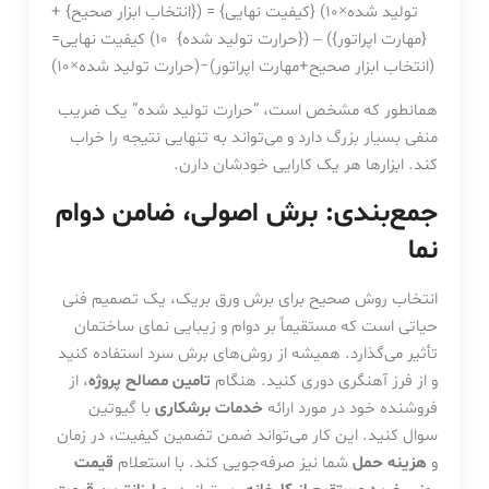
تولید شده×10) {کیفیت نهایی} = ({انتخاب ابزار صحیح} +
{مهارت اپراتور}) – ({حرارت تولید شده} 10)
کیفیت نهایی
=
(
انتخاب ابزار صحیح
+
مهارت اپراتور
)
−
(
حرارت تولید شده
×
10
)
همانطور که مشخص است، “حرارت تولید شده” یک ضریب
منفی بسیار بزرگ دارد و می‌تواند به تنهایی نتیجه را خراب
کند. ابزارها هر یک کارایی خودشان دارن.
جمع‌بندی: برش اصولی، ضامن دوام
نما
انتخاب روش صحیح برای برش ورق بریک، یک تصمیم فنی
حیاتی است که مستقیماً بر دوام و زیبایی نمای ساختمان
تأثیر می‌گذارد. همیشه از روش‌های برش سرد استفاده کنید
و از فرز آهنگری دوری کنید. هنگام
تامین مصالح پروژه
، از
فروشنده خود در مورد ارائه
خدمات برشکاری
با گیوتین
سوال کنید. این کار می‌تواند ضمن تضمین کیفیت، در زمان
و
هزینه حمل
شما نیز صرفه‌جویی کند. با استعلام
قیمت