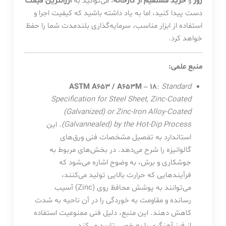
روز
و
خرید مستقیم از کارخانه
، می‌توانید به
ارزانترین قیمت
دست پیدا کنید، اما به یاد داشته باشید که کیفیت اجرا و
استفاده از ابزار مناسب، سرمایه‌گذاری بلندمدت شما را حفظ
خواهد کرد.
منبع علمی:
ASTM A653 / A653M – 18
:
Standard
Specification for Steel Sheet, Zinc-Coated
(Galvanized) or Zinc-Iron Alloy-Coated
(Galvannealed) by the Hot-Dip Process
. این
استاندارد به تفصیل مشخصات فنی ورق‌های
گالوانیزه را شرح می‌دهد. در بخش‌های مربوط به
جوشکاری و برش، به وضوح اشاره می‌شود که
فرآیندهایی که حرارت بالایی تولید می‌کنند،
می‌توانند به پوشش محافظ روی (Zinc) آسیب
رسانده و مقاومت به خوردگی را در آن ناحیه به شدت
کاهش دهند. این منبع، دلیل فنی ممنوعیت استفاده
از فرز آهنگری را به خوبی تایید می‌کند.