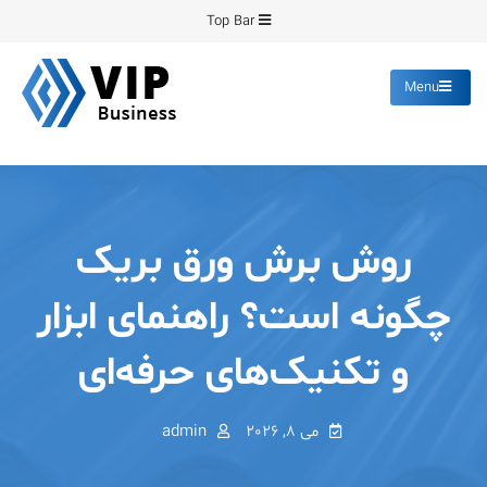
Ski
Top Bar
t
conten
Menu
پیشرو فرمینگ
انواع ورق های رنگی روغنی
گالوانیزه پانچ برش
روش برش ورق بریک
چگونه است؟ راهنمای ابزار
و تکنیک‌های حرفه‌ای
می 8, 2026
admin