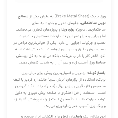
ورق بریک (Brake Metal Sheet) به عنوان یکی از
مصالح
نوین ساختمانی
، جلوه‌ای مدرن و بادوام به نمای
ساختمان‌ها، به‌ویژه
برای ویلا
و پروژه‌های تجاری می‌بخشد.
اما زیبایی و طول عمر این نما، ارتباط مستقیمی با کیفیت
نصب و جزئیات اجرایی آن دارد. یکی از حیاتی‌ترین مراحل در
نصب، برش دقیق و اصولی ورق‌هاست. یک برش اشتباه نه
تنها ظاهر کار را خراب می‌کند، بلکه می‌تواند به کل پوشش
محافظ ورق آسیب زده و عمر آن را به شدت کاهش دهد.
پاسخ کوتاه
: بهترین و اصولی‌ترین روش برای برش ورق
بریک، استفاده از ابزارهای “برش سرد” مانند اره گردبر با تیغه
مخصوص فلز، قیچی ورق‌بر برقی (نیبلر)، یا دستگاه گیوتین
است. استفاده از فرز آهنگری با صفحه برش فیبری به دلیل
تولید حرارت بالا، اکیداً ممنوع است زیرا به پوشش گالوانیزه
و رنگ ورق آسیب جبران‌ناپذیری می‌زند.
این مقاله، یک
راهنمای کامل
برای انتخاب ابزار صحیح و