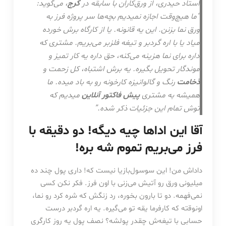
استاد حیدری، از ورق‌کاران با سابقه در
کرج
، می‌گوید:
“ما هیچ‌وقت اجازه نمیدیم بچه‌ها سر پروژه فرز به
ورق نما بزنن. این یه قانونه. یا از کارگاه برش خورده
میاد یا با اره گردبر و تیغه فلزبر می‌بریم. مشتری که
داره برای نما هزینه می‌کنه، حق داره یه کار تمیز و
موندگار تحویل بگیره. یه برش اشتباه، کل زحمت و
ذخامت
رنگ و گالوانیزه کارخونه رو به باد میده. ما
همیشه به مشتری
پیش فاکتور آنلاین
میدیم که
توش تمام این جزئیات ذکر شده.”
آقا این اداها چیه دیگه! دو دقیقه با
فرز می‌بریم تموم شه بره!
داداش من! این سوسول‌بازیا نیست که! داری پول چند ده
میلیونی ورق رو آتیش می‌زنی با اون فرز. فکر نکن کسی
نمی‌فهمه. دو تا بارون بخوره، رد زنگش که شره کرد رو نما،
اونوقته که کارفرما یقه تو می‌گیره. یه اره گردبر درست
حسابی با تیغه‌ش چقدر پولشه؟ نصف پول یه روز کارگری