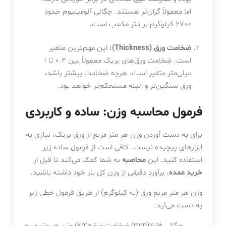
اما معمولاً گران‌تر هستند. چگالی آلومینیوم حدود
2700 کیلوگرم بر متر مکعب است.
ضخامت ورق (Thickness):
این مهم‌ترین متغیر
است. ضخامت ورق‌های بریک معمولاً بین 0.4 تا 1
میلی‌متر متغیر است. هرچه ضخامت بیشتر باشد،
ورق سنگین‌تر و البته مستحکم‌تر خواهد بود.
فرمول محاسبه وزن: ساده و کاربردی
برای به دست آوردن وزن هر متر مربع از ورق بریک، نیازی به
ابزارهای پیچیده نیست. کافی است از فرمول ساده زیر
استفاده کنید. این
محاصبه
به شما کمک می‌کند تا قبل از
خرید عمده
، برآورد دقیقی از وزن کل بار خود داشته باشید.
وزن هر متر مربع ورق (به کیلوگرم) از طریق فرمول خطی زیر
به دست می‌آید:
وزن هر متر مربع (kg)=ضخامت ورق (mm)×چگالی فلز