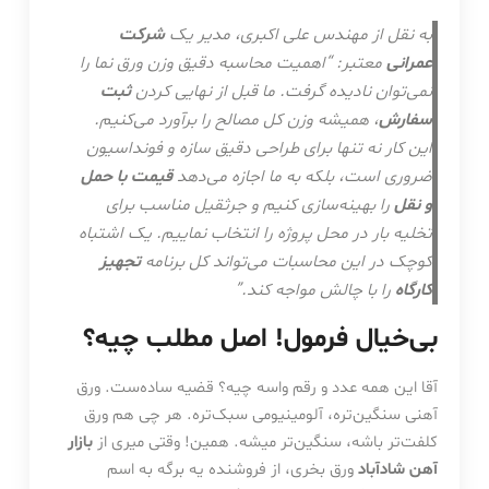
به نقل از مهندس علی اکبری، مدیر یک
شرکت
عمرانی
معتبر: “اهمیت محاسبه دقیق وزن ورق نما را
نمی‌توان نادیده گرفت. ما قبل از نهایی کردن
ثبت
سفارش
، همیشه وزن کل مصالح را برآورد می‌کنیم.
این کار نه تنها برای طراحی دقیق سازه و فونداسیون
ضروری است، بلکه به ما اجازه می‌دهد
قیمت با حمل
و نقل
را بهینه‌سازی کنیم و جرثقیل مناسب برای
تخلیه بار در محل پروژه را انتخاب نماییم. یک اشتباه
کوچک در این محاسبات می‌تواند کل برنامه
تجهیز
کارگاه
را با چالش مواجه کند.”
بی‌خیال فرمول! اصل مطلب چیه؟
آقا این همه عدد و رقم واسه چیه؟ قضیه ساده‌ست. ورق
آهنی سنگین‌تره، آلومینیومی سبک‌تره. هر چی هم ورق
کلفت‌تر باشه، سنگین‌تر میشه. همین! وقتی میری از
بازار
آهن شادآباد
ورق بخری، از فروشنده یه برگه به اسم