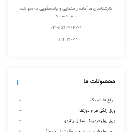
کارشناسان ما آماده راهنمایی و پاسخگویی به سوالات
شما هستند
021-55927947-9
09121221674
محصولات ما
انواع فلاشینگ
ورق رنگی طرح ذوزنقه
ورق رول فرمینگ سفال پالرمو
ورق رول فرمینگ طرح سفال ژنوا ( جنوا )