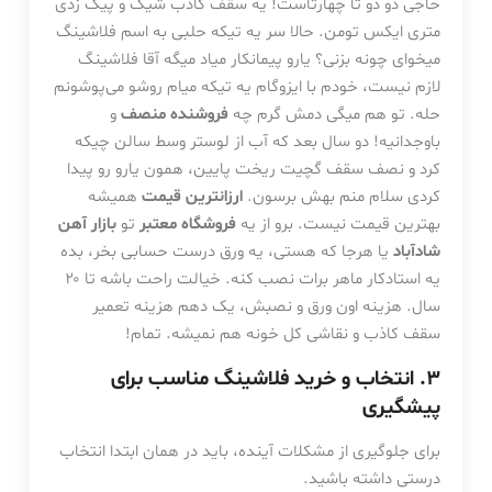
حاجی دو دو تا چهارتاست! یه سقف کاذب شیک و پیک زدی
متری ایکس تومن. حالا سر یه تیکه حلبی به اسم فلاشینگ
میخوای چونه بزنی؟ یارو پیمانکار میاد میگه آقا فلاشینگ
لازم نیست، خودم با ایزوگام یه تیکه میام روشو می‌پوشونم
حله. تو هم میگی دمش گرم چه
فروشنده منصف
و
باوجدانیه! دو سال بعد که آب از لوستر وسط سالن چیکه
کرد و نصف سقف گچیت ریخت پایین، همون یارو رو پیدا
کردی سلام منم بهش برسون.
ارزانترین قیمت
همیشه
بهترین قیمت نیست. برو از یه
فروشگاه معتبر
تو
بازار آهن
شادآباد
یا هرجا که هستی، یه ورق درست حسابی بخر، بده
یه استادکار ماهر برات نصب کنه. خیالت راحت باشه تا ۲۰
سال. هزینه اون ورق و نصبش، یک دهم هزینه تعمیر
سقف کاذب و نقاشی کل خونه هم نمیشه. تمام!
۳. انتخاب و خرید فلاشینگ مناسب برای
پیشگیری
برای جلوگیری از مشکلات آینده، باید در همان ابتدا انتخاب
درستی داشته باشید.