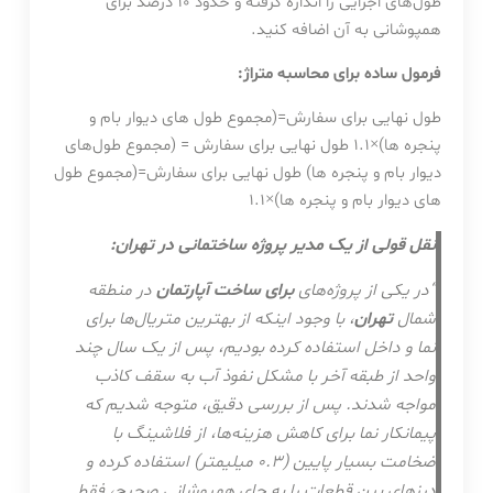
طول‌های اجرایی را اندازه گرفته و حدود ۱۰ درصد برای
همپوشانی به آن اضافه کنید.
فرمول ساده برای محاسبه متراژ:
طول نهایی برای سفارش=(مجموع طول‌ های دیوار بام و
پنجره‌ ها)×1.1 طول نهایی برای سفارش = (مجموع طول‌های
دیوار بام و پنجره‌ ها)
طول نهایی برای سفارش
=
(
مجموع طول‌
های دیوار بام و پنجره‌ ها
)
×
1.1
نقل قولی از یک مدیر پروژه ساختمانی در تهران:
“در یکی از پروژه‌های
برای ساخت آپارتمان
در منطقه
شمال
تهران
، با وجود اینکه از بهترین متریال‌ها برای
نما و داخل استفاده کرده بودیم، پس از یک سال چند
واحد از طبقه آخر با مشکل نفوذ آب به سقف کاذب
مواجه شدند. پس از بررسی دقیق، متوجه شدیم که
پیمانکار نما برای کاهش هزینه‌ها، از فلاشینگ با
ضخامت بسیار پایین (۰.۳ میلیمتر) استفاده کرده و
درزهای بین قطعات را به جای همپوشانی صحیح، فقط