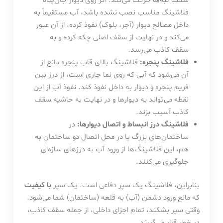
سمت لبه‌ها حرکت می‌کند. اگر روی دیوار جان‌پناه
فلاشینگ مناسب نصب نشده باشد، آب مستقیماً به
داخل مصالح دیوار (آجر، بلوک) نفوذ کرده، از آن عبور
می‌کند و در نهایت از سقف اصلی چکه کرده و به
سقف کاذب می‌رسد.
فلاشینگ پنجره:
فلاشینگ بالای قاب پنجره مانع از
آن می‌شود که آبی که روی نما جاری است، از درز بین
فریم پنجره و دیوار به داخل نفوذ کند. نفوذ آب از این
نقطه می‌تواند به دیوارها و در نهایت به حاشیه سقف
کاذب آسیب بزند.
فلاشینگ درز انبساط و اتصال دیوارها:
در
ساختمان‌های بزرگ یا در محل اتصال دو ساختمان به
هم، این فلاشینگ‌ها از ورود آب به درزهای سازه‌ای
جلوگیری می‌کنند.
بنابراین، فلاشینگ یک سپر دفاعی است. یک سپر
با کیفیت
که مانع ورود دشمن (آب) به قلعه (ساختمان) شما می‌شود.
وقتی سپر بشکند، تمام اجزای داخلی، از جمله سقف کاذب،
در خطر قرار می‌گیرند.