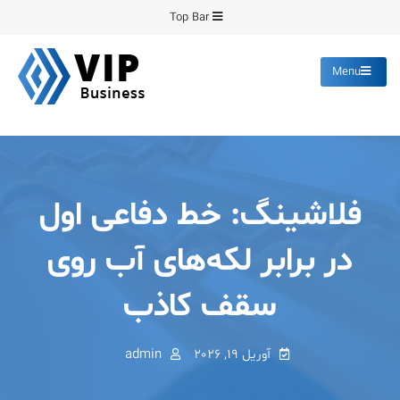
Ski
Top Bar
t
conten
Menu
پیشرو فرمینگ
انواع ورق های رنگی روغنی
گالوانیزه پانچ برش
فلاشینگ: خط دفاعی اول
در برابر لکه‌های آب روی
سقف کاذب
آوریل 19, 2026
admin