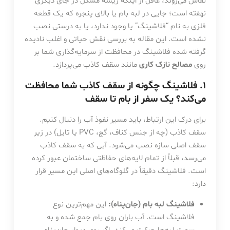
نقاش می‌روند، غافل از اینکه ریشه مشکل در جای دیگری
نهفته است؛ جایی در لبه بام یا بالای پنجره که یک قطعه
فلزی به نام “فلاشینگ” یا وجود ندارد، یا به درستی نصب
نشده است. این مقاله به بررسی نقش حیاتی و اغلب نادیده
گرفته شده فلاشینگ در محافظت از سرمایه‌گذاری شما بر
روی
مصالح نازک کاری
مانند سقف کاذب می‌پردازد.
۱. فلاشینگ چگونه از سقف کاذب شما محافظت
می‌کند؟ یک سفر از بام تا سقف
برای درک این ارتباط، باید مسیر نفوذ آب را دنبال کنیم.
سقف کاذب (چه از جنس کناف، گچ، PVC یا تایل) در زیر
سقف اصلی سازه نصب می‌شود. آبی که به سقف کاذب
می‌رسد، قبلاً از تمام لایه‌های حفاظتی ساختمان عبور کرده
است. فلاشینگ دقیقاً در گلوگاه‌های اصلی این مسیر قرار
دارد:
فلاشینگ لبه بام (جان‌پناه):
این مهم‌ترین نوع
فلاشینگ است. آب باران روی بام جمع شده و به