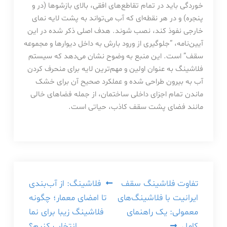
خوردگی باید در تمام تقاطع‌های افقی، بالای بازشوها (در و
پنجره) و در هر نقطه‌ای که آب می‌تواند به پشت لایه نمای
خارجی نفوذ کند، نصب شوند. هدف اصلی ذکر شده در این
آیین‌نامه، “جلوگیری از ورود بارش به داخل دیوارها و مجموعه
سقف” است. این منبع به وضوح نشان می‌دهد که سیستم
فلاشینگ به عنوان اولین و مهم‌ترین لایه برای منحرف کردن
آب به بیرون طراحی شده و عملکرد صحیح آن برای خشک
ماندن تمام اجزای داخلی ساختمان، از جمله فضاهای خالی
مانند فضای پشت سقف کاذب، حیاتی است.
راهبری
تفاوت فلاشینگ سقف
فلاشینگ: از آب‌بندی
ایرانیت با فلاشینگ‌های
تا امضای معمار؛ چگونه
نوشته
معمولی: یک راهنمای
فلاشینگ زیبا برای نما
کامل
انتخاب کنیم؟