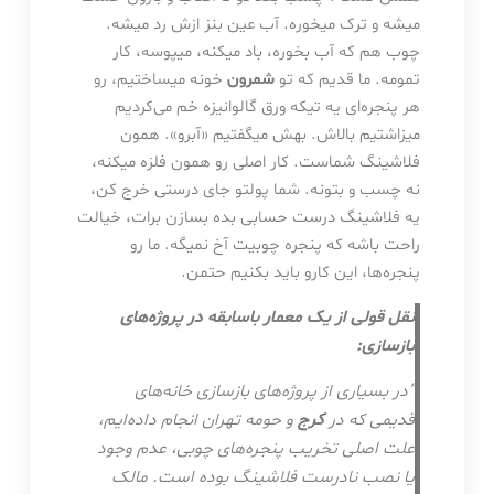
میشه و ترک میخوره. آب عین بنز ازش رد میشه.
چوب هم که آب بخوره، باد میکنه، میپوسه، کار
تمومه. ما قدیم که تو
شمرون
خونه میساختیم، رو
هر پنجره‌ای یه تیکه ورق گالوانیزه خم می‌کردیم
میزاشتیم بالاش. بهش میگفتیم «آبرو». همون
فلاشینگ شماست. کار اصلی رو همون فلزه میکنه،
نه چسب و بتونه. شما پولتو جای درستی خرج کن،
یه فلاشینگ درست حسابی بده بسازن برات، خیالت
راحت باشه که پنجره چوبیت آخ نمیگه. ما رو
پنجره‌ها، این کارو باید بکنیم حتمن.
نقل قولی از یک معمار باسابقه در پروژه‌های
بازسازی:
“در بسیاری از پروژه‌های بازسازی خانه‌های
قدیمی که در
کرج
و حومه تهران انجام داده‌ایم،
علت اصلی تخریب پنجره‌های چوبی، عدم وجود
یا نصب نادرست فلاشینگ بوده است. مالک