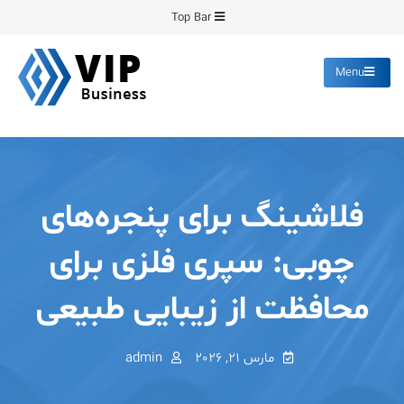
Ski
Top Bar
t
conten
Menu
پیشرو فرمینگ
انواع ورق های رنگی روغنی
گالوانیزه پانچ برش
فلاشینگ برای پنجره‌های
چوبی: سپری فلزی برای
محافظت از زیبایی طبیعی
مارس 21, 2026
admin