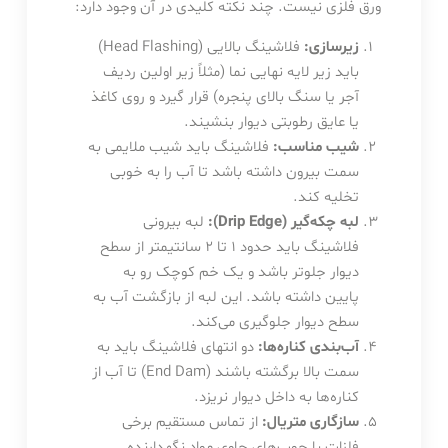
ورق فلزی نیست. چند نکته کلیدی در آن وجود دارد:
زیرسازی:
فلاشینگ بالایی (Head Flashing)
باید زیر لایه نهایی نما (مثلاً زیر اولین ردیف
آجر یا سنگ بالای پنجره) قرار گیرد و روی کاغذ
یا عایق رطوبتی دیوار بنشیند.
شیب مناسب:
فلاشینگ باید شیب ملایمی به
سمت بیرون داشته باشد تا آب را به خوبی
تخلیه کند.
لبه چکه‌گیر (Drip Edge):
لبه بیرونی
فلاشینگ باید حدود ۱ تا ۲ سانتیمتر از سطح
دیوار جلوتر باشد و یک خم کوچک رو به
پایین داشته باشد. این لبه از بازگشت آب به
سطح دیوار جلوگیری می‌کند.
آب‌بندی کناره‌ها:
دو انتهای فلاشینگ باید به
سمت بالا برگشته باشند (End Dam) تا آب از
کناره‌ها به داخل دیوار نریزد.
سازگاری متریال:
از تماس مستقیم برخی
فلزات با چوب‌های حاوی مواد نگهدارنده