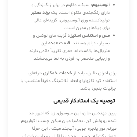
آلومینیوم:
سبک، مقاوم در برابر زنگ‌زدگی و
دارای رنگ‌بندی متنوع است. یک
برند معتبر
تولیدکننده ورق آلومینیومی، گزینه‌ای عالی
برای ویلاهای مدرن است.
مس و استنلس استیل:
گزینه‌های لوکس و
بسیار بادوام هستند.
قیمت عمده
این
متریال‌ها بالاست اما عمری تقریباً دائمی دارند
و زیبایی منحصر به فردی به نما می‌بخشند.
برای اجرای دقیق، باید از
خدمات خمکاری
حرفه‌ای
استفاده کرد تا زوایا و ابعاد فلاشینگ دقیقاً متناسب با
جزئیات پنجره باشد.
توصیه یک استادکار قدیمی
ببین مهندس جان، این سوسول‌بازیا که امروز مد
شده رو ولش کن. بعضیا میان میگن چسب آکواریوم
میزنم دور پنجره چوبی، آب‌بند میشه. این حرفا
همش کشکه. چسب بعد دو تا آفتاب و بارون خشک