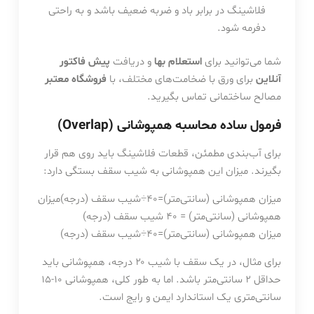
فلاشینگ در برابر باد و ضربه ضعیف باشد و به راحتی
دفرمه شود.
شما می‌توانید برای
استعلام بها
و دریافت
پیش فاکتور
آنلاین
برای ورق با ضخامت‌های مختلف، با
فروشگاه معتبر
مصالح ساختمانی تماس بگیرید.
فرمول ساده محاسبه همپوشانی (Overlap)
برای آب‌بندی مطمئن، قطعات فلاشینگ باید روی هم قرار
بگیرند. میزان این همپوشانی به شیب سقف بستگی دارد:
میزان همپوشانی (سانتی‌متر)=40÷شیب سقف (درجه)میزان
همپوشانی (سانتی‌متر) = 40 شیب سقف (درجه)
میزان
همپوشانی
(
سانتی‌متر
)
=
40
÷
شیب
سقف
(
درجه
)
برای مثال، در یک سقف با شیب ۲۰ درجه، همپوشانی باید
حداقل ۲ سانتی‌متر باشد. اما به طور کلی، همپوشانی ۱۰-۱۵
سانتی‌متری یک استاندارد ایمن و رایج است.