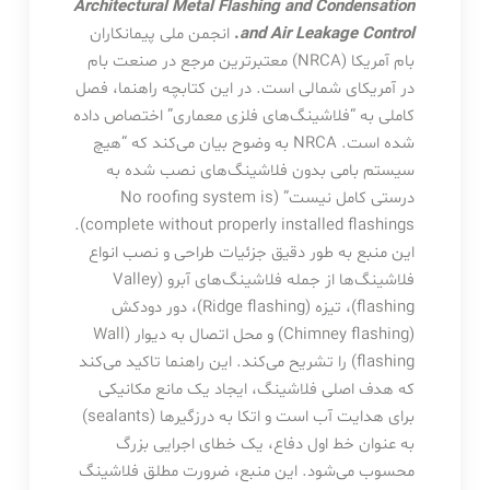
Architectural Metal Flashing and Condensation
and Air Leakage Control
.
انجمن ملی پیمانکاران
بام آمریکا (NRCA) معتبرترین مرجع در صنعت بام
در آمریکای شمالی است. در این کتابچه راهنما، فصل
کاملی به “فلاشینگ‌های فلزی معماری” اختصاص داده
شده است. NRCA به وضوح بیان می‌کند که “هیچ
سیستم بامی بدون فلاشینگ‌های نصب شده به
درستی کامل نیست” (No roofing system is
complete without properly installed flashings).
این منبع به طور دقیق جزئیات طراحی و نصب انواع
فلاشینگ‌ها از جمله فلاشینگ‌های آبرو (Valley
flashing)، تیزه (Ridge flashing)، دور دودکش
(Chimney flashing) و محل اتصال به دیوار (Wall
flashing) را تشریح می‌کند. این راهنما تاکید می‌کند
که هدف اصلی فلاشینگ، ایجاد یک مانع مکانیکی
برای هدایت آب است و اتکا به درزگیرها (sealants)
به عنوان خط اول دفاع، یک خطای اجرایی بزرگ
محسوب می‌شود. این منبع، ضرورت مطلق فلاشینگ