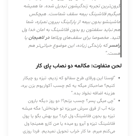
گرون‌ترین تجربه زندگیشون تبدیل شده. ما همیشه
میگیم فلاشینگ بیمه سقف شماست. هیچکس
ماشینشو بدون بیمه از پارکینگ بیرون نمیاره، شما
هم نباید سقفتون رو بدون فلاشینگ به امان خدا ول
کنید. مخصوصا برای سقف‌های ویلاها
در لاهیجان
یا
رامسر
که بارندگی زیاده، این موضوع حیاتی‌تر هم
هست.”
لحن متفاوت: مکالمه دو نصاب پای کار
“اوستا این ورقای طرح سفالو که زدیم، تیزه رو چیکار
کنیم؟ صاحبکار میگه یه کم چسب آکواریوم بزن بره،
هزینه اضافه نخواد بده.”
“چی میگی پسر؟ چسب بزنم؟! دو روز دیگه بارون
بزنه آب از فرق سرش میریزه تو خونه‌اش! مگه میشه
تیزه رو بدون فلاشینگ ول کرد؟ برو بهش بگو یا پول
فلاشینگ تیزه و آبرو رو میده یا من کارو همینجا ول
می‌کنم میرم. ما کار خراب تحویل نمیدیم. فردا روزی