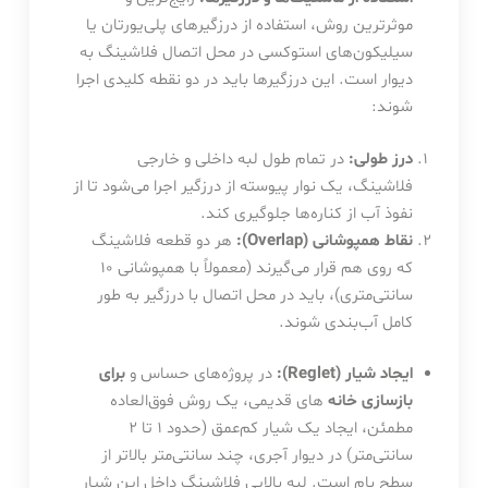
موثرترین روش، استفاده از درزگیرهای پلی‌یورتان یا
سیلیکون‌های استوکسی در محل اتصال فلاشینگ به
دیوار است. این درزگیرها باید در دو نقطه کلیدی اجرا
شوند:
درز طولی:
در تمام طول لبه داخلی و خارجی
فلاشینگ، یک نوار پیوسته از درزگیر اجرا می‌شود تا از
نفوذ آب از کناره‌ها جلوگیری کند.
نقاط همپوشانی (Overlap):
هر دو قطعه فلاشینگ
که روی هم قرار می‌گیرند (معمولاً با همپوشانی ۱۰
سانتی‌متری)، باید در محل اتصال با درزگیر به طور
کامل آب‌بندی شوند.
ایجاد شیار (Reglet):
در پروژه‌های حساس و
برای
بازسازی خانه
های قدیمی، یک روش فوق‌العاده
مطمئن، ایجاد یک شیار کم‌عمق (حدود ۱ تا ۲
سانتی‌متر) در دیوار آجری، چند سانتی‌متر بالاتر از
سطح بام است. لبه بالایی فلاشینگ داخل این شیار