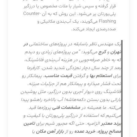
قرار گرفته و سپس شیار با ملات مخصوص یا درزگیر
پلی‌یورتان پر می‌شود. این روش که به آن Counter-
Flashing می‌گویند، یک آب‌بندی مکانیکی و
صددرصدی ایجاد می‌کند.
یک مهندس ناظر باسابقه در پروژه‌های ساختمانی
در
تهران
و
کرج
می‌گوید: “من پروژه‌های زیادی رو دیدم
که به خاطر صرفه‌جویی در هزینه آب‌بندی فلاشینگ،
بعد از چند سال دچار نم‌زدگی شدید شدن. کارفرما
برای
استعلام بها
و گرفتن
قیمت مناسب
، پیمانکار رو
تحت فشار میذاره و پیمانکار هم از جزئیات میزنه.
فلاشینگ روی دیوار آجری بدون درزگیر، مثل پوشیدن
بارانی بدون بستن دکمه‌هاشه! آب بالاخره راهشو پیدا
می‌کنه. ما همیشه در
مشخصات فنی
پروژه‌ها قید
می‌کنیم که استفاده از درزگیر پلی‌یورتان با کیفیت و
برند معتبر
الزامیه. حتی اگه مجبور شیم برای
تامین
مصالح پروژه
،
خرید عمده
رو از
بازار آهن مکان
یا