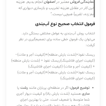
نمایندگی فروش
معتبر در
اصفهان
انجام بدیم. هزینه
این کار در مقابل هزینه تخریب و بازسازی دیواری که
نم زده، تقریباً هیچی نیست.”
فرمول انتخاب صحیح نوع آب‌بندی
انتخاب روش آب‌بندی به عوامل مختلفی بستگی دارد.
می‌توان یک فرمول خطی ساده برای تصمیم‌گیری در نظر
گرفت:
ریسک نفوذ=(شدت بارش منطقه)+(کیفیت آجر و ملات)−
(کیفیت اجرای فلاشینگ)ریسک نفوذ = (شدت بارش منطقه)
+ (کیفیت آجر و ملات) (کیفیت اجرای فلاشینگ)
ریسک
نفوذ
=
(
شدت
بارش
منطقه
)
+
(
کیفیت
آجر
و
ملات
)
(
کیفیت
اجرای
فلاشینگ
)
توضیح فرمول:
اگر در منطقه‌ای پرباران مانند
رشت
یا
ساری
هستید (شدت بارش بالا) و کیفیت دیوار آجری
شما متوسط یا ضعیف است، حتی با بهترین اجرای
فلاشینگ هم ریسک نفوذ بالاست و باید از روش‌های