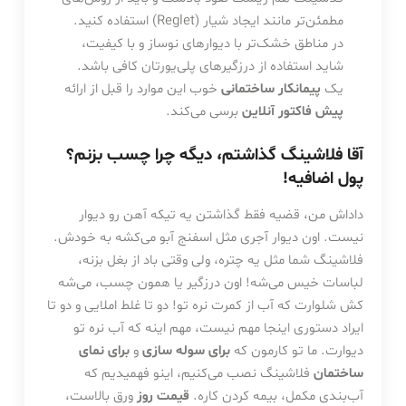
مطمئن‌تر مانند ایجاد شیار (Reglet) استفاده کنید.
در مناطق خشک‌تر با دیوارهای نوساز و با کیفیت،
شاید استفاده از درزگیرهای پلی‌یورتان کافی باشد.
یک
پیمانکار ساختمانی
خوب این موارد را قبل از ارائه
پیش فاکتور آنلاین
برسی می‌کند.
آقا فلاشینگ گذاشتم، دیگه چرا چسب بزنم؟
پول اضافیه!
داداش من، قضیه فقط گذاشتن یه تیکه آهن رو دیوار
نیست. اون دیوار آجری مثل اسفنج آبو می‌کشه به خودش.
فلاشینگ شما مثل یه چتره، ولی وقتی باد از بغل بزنه،
لباسات خیس می‌شه! اون درزگیر یا همون چسب، می‌شه
کش شلوارت که آب از کمرت نره تو! دو تا غلط املایی و دو تا
ایراد دستوری اینجا مهم نیست، مهم اینه که آب نره تو
دیوارت. ما تو کارمون که
برای سوله سازی
و
برای نمای
ساختمان
فلاشینگ نصب می‌کنیم، اینو فهمیدیم که
آب‌بندی مکمل، بیمه کردن کاره.
قیمت روز
ورق بالاست،