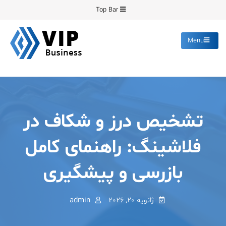
Ski
Top Bar
t
conten
Menu
پیشرو فرمینگ
انواع ورق های رنگی روغنی
گالوانیزه پانچ برش
تشخیص درز و شکاف در
فلاشینگ: راهنمای کامل
بازرسی و پیشگیری
ژانویه 20, 2026
admin