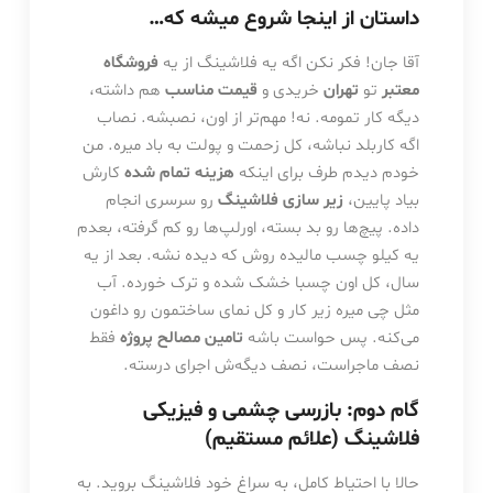
داستان از اینجا شروع میشه که…
آقا جان! فکر نکن اگه یه فلاشینگ از یه
فروشگاه
معتبر
تو
تهران
خریدی و
قیمت مناسب
هم داشته،
دیگه کار تمومه. نه! مهم‌تر از اون، نصبشه. نصاب
اگه کاربلد نباشه، کل زحمت و پولت به باد میره. من
خودم دیدم طرف برای اینکه
هزینه تمام شده
کارش
بیاد پایین،
زیر سازی فلاشینگ
رو سرسری انجام
داده. پیچ‌ها رو بد بسته، اورلپ‌ها رو کم گرفته، بعدم
یه کیلو چسب مالیده روش که دیده نشه. بعد از یه
سال، کل اون چسبا خشک شده و ترک خورده. آب
مثل چی میره زیر کار و کل نمای ساختمون رو داغون
می‌کنه. پس حواست باشه
تامین مصالح پروژه
فقط
نصف ماجراست، نصف دیگه‌ش اجرای درسته.
گام دوم: بازرسی چشمی و فیزیکی
فلاشینگ (علائم مستقیم)
حالا با احتیاط کامل، به سراغ خود فلاشینگ بروید. به