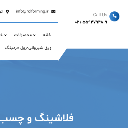
Ski
t
info@rolforming.ir
ات
Call Us
conten
021-55927948-9
خانه
محصولات
خد
ورق شیروانی-رول فرمینگ
فلاشینگ و چسب سی