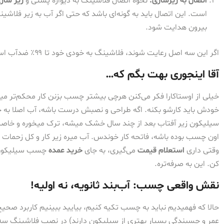
اتصال به زیرسازی:
نحوه اتصال فلاشینگ به دیواره پشتی و
زیر ساز
است. این اتصال باید به گونه‌ای باشد که حتی اگر آب به زیر فلاشینگ 
بیرون هدایت شود.
اگر این سه اصل رعایت شوند، فلاشینگ به خودی خود تا ۹۹٪ ضدآب است. پس چسب اینجا چه نقشی دارد؟
آقا اینجوری بهت بگم که…
خیلی از اوستاکارا فکر می‌کنن هرچی بیشتر چسب بزنن کار محکم‌تر می
خودش باید کارشو بکنه. اگه طراحی و نصبش درست باشه، آب اصلا به
سیلیکون زیر آفتاب بعد از چند سال خشک میشه، ترک میخوره و خاصیت
اون چسب بوده باشه، فاتحه کار خوندس. آب میره زیر کار و کل زحمات و ه
وقتی داری
استعلام قیمت
می‌گیری، به جای
خرید عمده
چسب سیلیکون،
کن. این به صرفه‌تره.
نقش واقعی چسب: آب‌بند ثانویه، نه اولیه!
حالا که فهمیدیم نباید به چسب تکیه کنیم، بیایید ببینیم کاربرد صحی
عمر و چسبندگی بسیار بهتری از سیلیکون دارند) در نصب فلاشینگ سه و