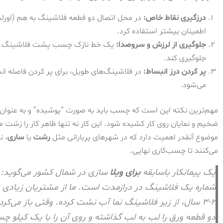
درزگیری نقاط خاص:
در محل اتصال دو قطعه فلاشینگ به هم (اورلپ) 
اطمینان بیشتر استفاده کرد.
جلوگیری از لرزش و سروصدا:
یک خط نازک چسب پشت فلاشینگ می‌توا
جلوگیری کند.
پر کردن درز انبساط:
در فلاشینگ‌های طویل، برای پر کردن فاصله ا
می‌شود.
مهم‌ترین نکته این است که چسب باید به صورت “پوشیده” و به عنوان
ضخیم و نمایان روی کار کشیده شود. این کار نه تنها ظاهر کار را زشت
موضوع آنقدر اهمیت دارد که در شهرهای پربارانی مثل
رشت
یا
ساری
، ن
می‌کنند تا چسب‌کاری نهایی.
یک پیمانکار باسابقه
برای ویلا
سازی در شمال کشور می‌گوید: 
شماره یک فلاشینگ در درازمدت است. ما از مشتریان زیادی 
۲-۳ سال، از زیر فلاشینگ نما آب نشت کرده. وقتی باز می‌
دو قطعه ورق را لب به لب گذاشته و روی آن را با یک کیلو