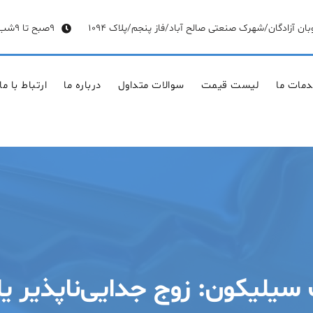
وبان آزادگان/شهرک صنعتی صالح آباد/فاز پنجم/پلاک 1094
9صبح تا 9شب
مات ما
لیست قیمت
سوالات متداول
درباره ما
ارتباط با ما
لیکون: زوج جدایی‌ناپذیر یا 