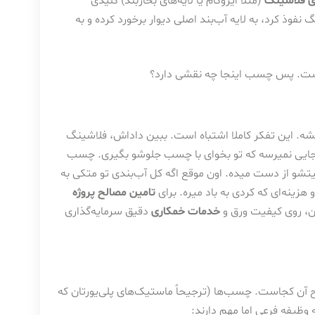
ی فلاشینگ
(مثلاً ایزوگام یا لایه‌های بخاربند) کلیدی
نفوذ کرد، به لایه آب‌بند اصلی دیوار برخورد کرده و به
شه. این تفکر کاملا اشتباه است. ببین داداش، فلاشینگ
 جایی نمیرسه که تو بخوای با چسب جلوشو بگیری. چسب
شو از دست میده. اون موقع اگه کل آب‌بندی تو متکی به
زینه‌ای که کردی به باد میره. برای
تامین مصالح پروژه
 روی کیفیت ورق و
خدمات خمکاری
دقیق سرمایه‌گذاری
ح آن کجاست. چسب‌ها (ترجیحاً ماستیک‌های پلی‌یورتان که
ظیفه فرعی اما مهم دارند: