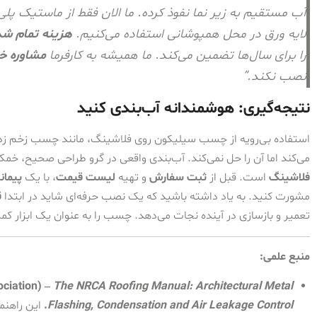
آب مستقیم به زیر نما نفوذ کرده. ما الان فقط از ماستیک پلی
لایه ورق در محل همپوشانی استفاده می‌کنیم.
هزینه تمام شد
را برای سال‌ها تضمین می‌کند. ما همیشه به کارفرما
مشاوره خ
نصب نکند.”
نتیجه‌گیری: هوشمندانه آب‌بندی کنید
استفاده بی‌رویه از چسب سیلیکون روی فلاشینگ، مانند چسب زخم 
می‌کند اما آن را حل نمی‌کند. آب‌بندی واقعی در گرو طراحی صحیح، خ
فلاشینگ
است. قبل از
ثبت سفارش
و تهیه
لیست قیمت
، با یک
پیمان
مشورت کنید. به یاد داشته باشید که یک نصب حرفه‌ای شاید در ابتدا
ق
تعمیر و بازسازی در آینده نجات می‌دهد. چسب را به عنوان یک ابزار کم
منبع علمی:
ciation) –
The NRCA Roofing Manual: Architectural Metal
Flashing, Condensation and Air Leakage Control
.
این راهنما