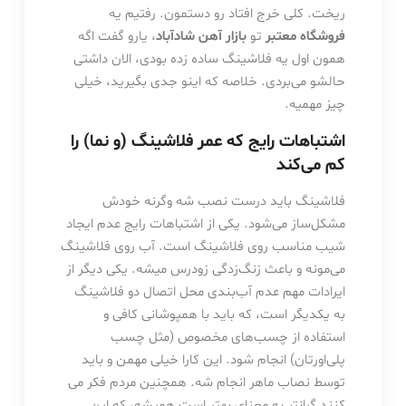
ریخت. کلی خرج افتاد رو دستمون. رفتیم یه
فروشگاه معتبر
تو
بازار آهن شادآباد
، یارو گفت اگه
همون اول یه فلاشینگ ساده زده بودی، الان داشتی
حالشو می‌بردی. خلاصه که اینو جدی بگیرید، خیلی
چیز مهمیه.
اشتباهات رایج که عمر فلاشینگ (و نما) را
کم می‌کند
فلاشینگ باید درست نصب شه وگرنه خودش
مشکل‌ساز می‌شود. یکی از اشتباهات رایج عدم ایجاد
شیب مناسب روی فلاشینگ است. آب روی فلاشینگ
می‌مونه و باعث زنگ‌زدگی زودرس میشه. یکی دیگر از
ایرادات مهم عدم آب‌بندی محل اتصال دو فلاشینگ
به یکدیگر است، که باید با همپوشانی کافی و
استفاده از چسب‌های مخصوص (مثل چسب
پلی‌اورتان) انجام شود. این کارا خیلی مهمن و باید
توسط نصاب ماهر انجام شه. همچنین مردم فکر می
کنند گرانتر به معنای بهتر است همیشه، که این