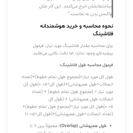
ساختمانشان خرج می‌کنند. این کار مثل
واکسن زدن به نماست.”
نحوه محاسبه و خرید هوشمندانه
فلاشینگ
برای محاسبه مقدار فلاشینگ مورد نیاز، فرمول
پیچیده‌ای وجود ندارد، اما دقت بالایی می‌طلبد.
فرمول محاسبه طول فلاشینگ:
طول کل مورد نیاز=(مجموع طول تمام خطوط)+(تعداد
اتصالات×طول همپوشانی)+(طول کل×0.05)طول کل
مورد نیاز = (مجموع طول تمام خطوط) + (تعداد
اتصالات طول همپوشانی) + (طول کل
0.05)
طول
کل
مورد
نیاز
=
(
مجموع
طول
تمام
خطوط
)
+
(
تعداد
اتصالات
×
طول
همپوشانی
)
+
(
طول
کل
×
0.05
)
طول همپوشانی (Overlap):
معمولاً بین ۷ تا