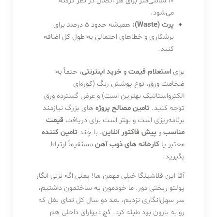
۱۰ سانتی‌متر برای هر اتصال در نظر گرفته
می‌شود.
پرت (Waste):
همیشه حدود ۵ درصد برای
برشکاری و خطاهای احتمالی به طول کل اضافه
کنید.
برای
استعلام قیمت
و
خرید اینترنتی
، حتماً به
ضخامت ورق، نوع پوشش رنگ (کوره‌ای
الکترواستاتیک بهترین است) و عرض گسترده ورق
توجه کنید.
تامین مصالح پروژه
های بزرگ نیازمند
برنامه‌ریزی است و بهتر است برای دریافت
قیمت
مناسب
و
پیش فاکتور آنلاین
، با چند
تامین کننده
معتبر یا
کارخانه های ذوب آهن
مستقیماً ارتباط
بگیرید.
آقا این فلاشینگا خیلی مهمن ها! یعنی اگه نزنی انگار
پولتو ریختی دور. ما خودمون یه ساختمون داشتیم،
سر سهل‌انگاری نزدیم، بعد دو سال کل نمای بغل که
رو به بارون بود طبله کرد. گچ دیوارای داخلی هم