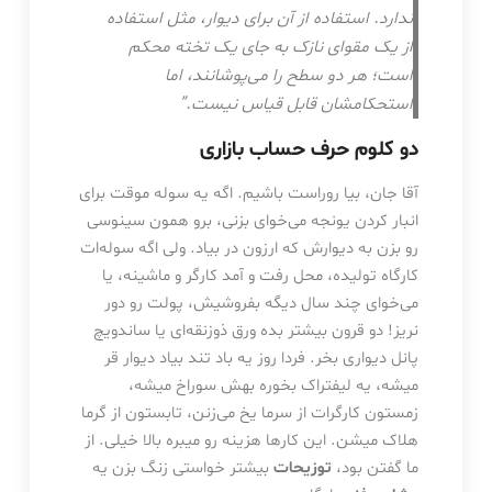
ندارد. استفاده از آن برای دیوار، مثل استفاده
از یک مقوای نازک به جای یک تخته محکم
است؛ هر دو سطح را می‌پوشانند، اما
استحکامشان قابل قیاس نیست.”
دو کلوم حرف حساب بازاری
آقا جان، بیا روراست باشیم. اگه یه سوله موقت برای
انبار کردن یونجه می‌خوای بزنی، برو همون سینوسی
رو بزن به دیوارش که ارزون در بیاد. ولی اگه سوله‌ات
کارگاه تولیده، محل رفت و آمد کارگر و ماشینه، یا
می‌خوای چند سال دیگه بفروشیش، پولت رو دور
نریز! دو قرون بیشتر بده ورق ذوزنقه‌ای یا ساندویچ
پانل دیواری بخر. فردا روز یه باد تند بیاد دیوار قر
میشه، یه لیفتراک بخوره بهش سوراخ میشه،
زمستون کارگرات از سرما یخ می‌زنن، تابستون از گرما
هلاک میشن. این کارها هزینه رو میبره بالا خیلی. از
ما گفتن بود،
توزیحات
بیشتر خواستی زنگ بزن یه