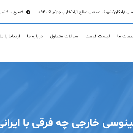
وبان آزادگان/شهرک صنعتی صالح آباد/فاز پنجم/پلاک 1094
9صبح تا 9شب
مات ما
لیست قیمت
سوالات متداول
درباره ما
ارتباط با ما
نوسی خارجی چه فرقی با ایرانی 