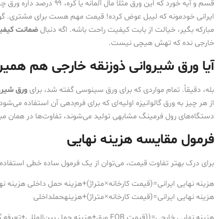
قسم و آیه خورد که این ورق مثل
ایرانی خودمونه که لیبل عوض کرده! قیمت مهم هست برای مشتری. گول 
مبارکه بگیر، خیالت از بابت کیفیت راحت باشه. اگه دنبال
ضمانت کیفی
خارجی نده که تهش هیچی نیست.
آیا ورق شیروانی ذوزنقه خارجی هم همین 
بله، دقیقاً. تمام مواردی که برای ورق سینوسی گفته شد، برای
ورق شیرو
از هر چیز به ورق گالوانیزه اولیه‌ای که برای فرم‌دهی آن استفاده می‌شو
دستگاه‌های رول فرمینگ مشابهی تولید می‌شوند، تفاوت‌ها در همان م
فرمول مقایسه هزینه نهایی
برای درک بهتر تفاوت قیمت، می‌توان از یک فرمول ساده خطی استفاده 
هزینه نهایی ایرانی=(قیمت کارخانه×متراژ)+هزینه حمل داخلی هزینه نها
هزینه نهایی ایرانی
=
(
قیمت کارخانه
×
متراژ
)
+
هزینهحملداخلی
هزینه نهایی خارجی=((قیمت FOB ورق+هزینه حمل ب