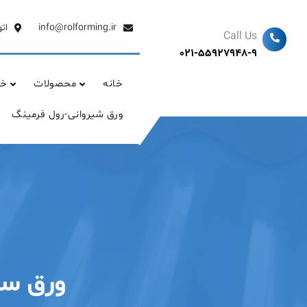
Ski
t
info@rolforming.ir
ات
Call Us
conten
021-55927948-9
خانه
محصولات
خد
ورق شیروانی-رول فرمینگ
ورق سی