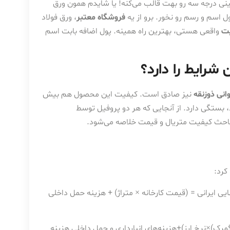
اً مال آلمانه یا کره، ۹۹ درصد داره ورق چینی درجه سه رو بهت قالب می‌کنه! یا شایدم همون ورق
اسم و رسم رو نخور. برو از یه
فروشگاه معتبر
، ورق فولاد
ت
واقعی هستی، بهترین راه همینه. پول اضافه بابت اسم
شرایط را دارد؟
انی ذوزنقه
نیز صادق است. کیفیت این محصول هم بیش
د، بستگی دارد. از آنجایی که هر دو پروفیل توسط
باحث کیفیت متریال و قیمت خلاصه می‌شود.
کرد:
یی ایرانی = (قیمت کارخانه × متراژ) + هزینه حمل داخلی
ین‌المللی+تعرفه گمرک)×نرخ ارز)+هزینه‌های انبارداری و حمل داخلی هزینه