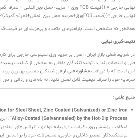
نهایی خارجی = ((قیمت FOB ورق + هزینه حمل بین‌المللی + تعرفه گمرک) × نرخ ارز) + هزینه‌های انبارداری و حمل داخلی
نهایی خارجی
=
((
قیمت
FOB
ورق
+
هزینه حمل بین‌ المللی
+
تعرفه گمرک
)
×
همانطور که مشخص است، پارامترهای متعدد و پرهزینه‌ای در قیمت‌گذ
نتیجه‌گیری نهایی
در شرایط فعلی بازار ایران، اصرار بر خرید ورق سینوسی خارجی برای کار
فنی و اقتصادی ندارد. تولیدکنندگان داخلی به سطحی از کیفیت رسیده‌اند
این است که با دریافت
مشاوره فنی
از فروشندگان معتبر، بهترین برند دا
سرمایه خود را صرف کیفیت قابل لمس کنید، نه نام‌های وارداتی و دور 
منبع علمی:
 for Steel Sheet, Zinc-Coated (Galvanized) or Zinc-Iron
Alloy-Coated (Galvannealed) by the Hot-Dip Process”
: این
ضخامت پوشش روی، کیفیت ورق پایه فولادی، تلرانس‌های ابعادی و
تولیدکنندگان معتبر داخلی و خارجی، محصولات خود را بر اساس این ا