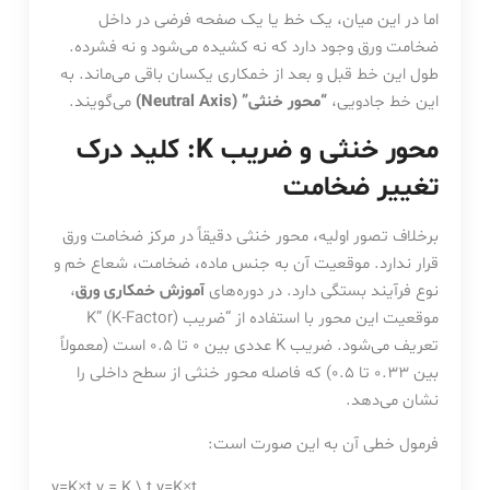
اما در این میان، یک خط یا یک صفحه فرضی در داخل
ضخامت ورق وجود دارد که نه کشیده می‌شود و نه فشرده.
طول این خط قبل و بعد از خمکاری یکسان باقی می‌ماند. به
این خط جادویی،
“محور خنثی” (Neutral Axis)
می‌گویند.
محور خنثی و ضریب K: کلید درک
تغییر ضخامت
برخلاف تصور اولیه، محور خنثی دقیقاً در مرکز ضخامت ورق
قرار ندارد. موقعیت آن به جنس ماده، ضخامت، شعاع خم و
نوع فرآیند بستگی دارد. در دوره‌های
آموزش خمکاری ورق
،
موقعیت این محور با استفاده از “ضریب K” (K-Factor)
تعریف می‌شود. ضریب K عددی بین 0 تا 0.5 است (معمولاً
بین 0.33 تا 0.5) که فاصله محور خنثی از سطح داخلی را
نشان می‌دهد.
فرمول خطی آن به این صورت است:
y=K×t y = K \ t
y
=
K
×
t