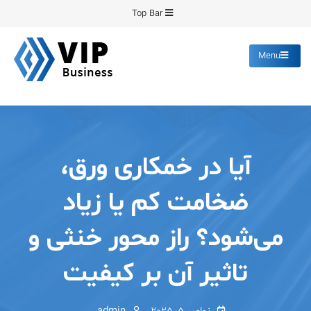
Ski
Top Bar
t
conten
Menu
پیشرو فرمینگ
انواع ورق های رنگی روغنی
گالوانیزه پانچ برش
آیا در خمکاری ورق،
ضخامت کم یا زیاد
می‌شود؟ راز محور خنثی و
تاثیر آن بر کیفیت