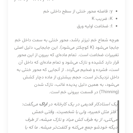
y
: فاصله محور خنثی از سطح داخلی خم
K
: ضریب K
t
: ضخامت اولیه ورق
هرچه شعاع خم تیزتر باشد، محور خنثی به سمت داخل خم
جابجا می‌شود (K کوچکتر می‌شود). این جابجایی، دلیل اصلی
تغییرات ضخامت است. تمام ماده‌ای که بیرون از این محور
قرار دارد کشیده و نازک می‌شود و تمام ماده‌ای که داخل آن
است، فشرده و ضخیم می‌گردد. از آنجایی که محور خنثی به
داخل نزدیک‌تر است، حجم بیشتری از ماده دچار کشش
می‌شود، به همین دلیل پدیده غالب، نازک شدن
(Thinning) در قسمت بیرونی خم است.
یک استادکار قدیمی در یک کارخانه در
اراک
می‌گفت:
“فلز مثل خمیره، ولی با شخصیت. وقتی خمش
می‌کنی، از یه طرف کش میاد و نازک میشه، از طرف
دیگه خودشو جمع می‌کنه و کلفت‌تر میشه. ما که با