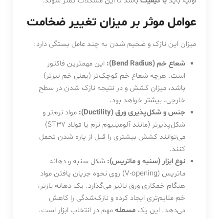
اولیه باید
با کیفیت
باشد تا این مشکلات کمتر شوند.
عوامل موثر بر میزان تغییر ضخامت
میزان این نازک و ضخیم شدن به چند عامل بستگی دارد:
شعاع خم (Bend Radius):
این مهمترین فاکتور
است. هرچه شعاع خم کوچک‌تر (یعنی خم تیزتر)
باشد، میزان کشش و در نتیجه نازک شدن در سطح
خارجی، بیشتر خواهد بود.
جنس و شکل‌پذیری ورق (Ductility):
مواد نرم‌تر و
شکل‌پذیرتر (مانند آلومینیوم نرم یا فولاد ST37)
می‌توانند کشش بیشتری را قبل از پاره شدن تحمل
کنند.
نوع ابزار (سنبه و ماتریس):
شکل سنبه و دهانه
ماتریس (V-opening) روی نحوه جریان یافتن مواد
هنگام خمکاری ورق تاثیر می‌گذارد. یک دهانه بازتر،
خم ملایم‌تری ایجاد کرده و نازک‌شدگی را کاهش
می‌دهد. این یک
مسعله
مهم در انتخاب ابزار است.