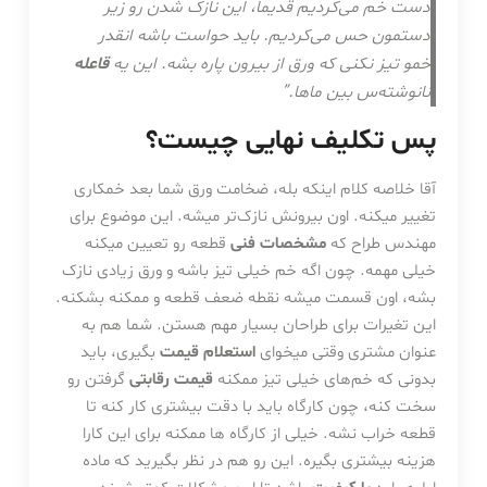
دست خم می‌کردیم قدیما، این نازک شدن رو زیر
دستمون حس می‌کردیم. باید حواست باشه انقدر
خمو تیز نکنی که ورق از بیرون پاره بشه. این یه
قاعله
نانوشته‌س بین ماها.”
پس تکلیف نهایی چیست؟
آقا خلاصه کلام اینکه بله، ضخامت ورق شما بعد خمکاری
تغییر میکنه. اون بیرونش نازک‌تر میشه. این موضوع برای
مهندس طراح که
مشخصات فنی
قطعه رو تعیین میکنه
خیلی مهمه. چون اگه خم خیلی تیز باشه و ورق زیادی نازک
بشه، اون قسمت میشه نقطه ضعف قطعه و ممکنه بشکنه.
این تغیرات برای طراحان بسیار مهم هستن. شما هم به
عنوان مشتری وقتی میخوای
استعلام قیمت
بگیری، باید
بدونی که خم‌های خیلی تیز ممکنه
قیمت رقابتی
گرفتن رو
سخت کنه، چون کارگاه باید با دقت بیشتری کار کنه تا
قطعه خراب نشه. خیلی از کارگاه ها ممکنه برای این کارا
هزینه بیشتری بگیره. این رو هم در نظر بگیرید که ماده