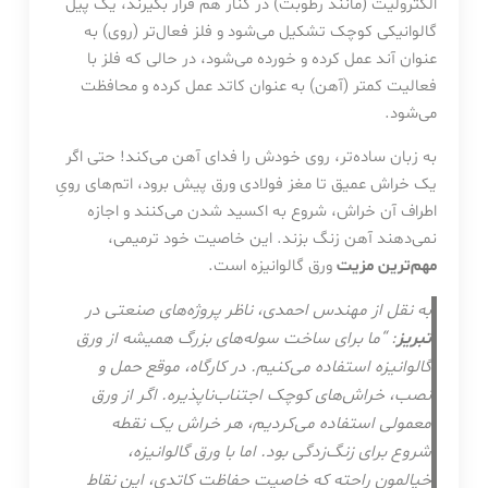
الکترولیت (مانند رطوبت) در کنار هم قرار بگیرند، یک پیل
گالوانیکی کوچک تشکیل می‌شود و فلز فعال‌تر (روی) به
عنوان آند عمل کرده و خورده می‌شود، در حالی که فلز با
فعالیت کمتر (آهن) به عنوان کاتد عمل کرده و محافظت
می‌شود.
به زبان ساده‌تر، روی خودش را فدای آهن می‌کند! حتی اگر
یک خراش عمیق تا مغز فولادی ورق پیش برود، اتم‌های رویِ
اطراف آن خراش، شروع به اکسید شدن می‌کنند و اجازه
نمی‌دهند آهن زنگ بزند. این خاصیت خود ترمیمی،
مهم‌ترین مزیت
ورق گالوانیزه است.
به نقل از مهندس احمدی، ناظر پروژه‌های صنعتی در
تبریز
: “ما برای ساخت سوله‌های بزرگ همیشه از ورق
گالوانیزه استفاده می‌کنیم. در کارگاه، موقع حمل و
نصب، خراش‌های کوچک اجتناب‌ناپذیره. اگر از ورق
معمولی استفاده می‌کردیم، هر خراش یک نقطه
شروع برای زنگ‌زدگی بود. اما با ورق گالوانیزه،
خیالمون راحته که خاصیت حفاظت کاتدی، این نقاط