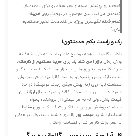
ضعف رو پوشش میده و عمر سازه رو برای ده‌ها سال
تضمین می‌کنه. این موضوع در نهایت روی
هزینه
تمام شده
نگهداری پروژه در بلندمدت تاثیر مستقیم
داره.”
رک و راست بگم خدمتتون!
داداش گلم، این همه توضیح علمی دادیم که چی بشه؟ که
وقتی رفتی
بازار آهن شادآباد
برای
خرید مستقیم از کارخانه
،
سرت کلاه نره! یه ورق‌هایی تو بازار هست که فقط یه رنگ و
لعاب نازک روش پاشیدن. به اسم گالوانیزه می‌فروشن ولی
ضخامت لایه روی (که بهش میگن زینک کوتینگ) در حد
صفره. دو تا بارون بخوره مثل کاغذ وا میره. دنبال
ارزانترین
قیمت
باش، ولی نه به هر قیمتی! از فروشنده بخواه
ضخامت پوشش روی رو تو فاکتورت قید کنه. ورق
مقاوط
و
استاندارد شاید
قیمت روز
بالاتری داشته باشه، ولی در عوض
یه عمر برات کار می‌کنه و اعصابتم راحته.