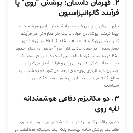
۲. قهرمان داستان: پوشش “روی” یا
فرآیند گالوانیزاسیون
برای جلوگیری از این فاجعه، دانشمندان راهی هوشمندانه
پیدا کردند: پوشاندن فولاد با یک فلز مقاوم‌تر. در فرآیند
گالوانیزاسیون گرم (Hot-Dip Galvanizing)، ورق فولادی
تمیز شده را در حمام مذاب فلز “روی” خالص در دمای حدود
۴۵۰ درجه سانتی‌گراد غوطه‌ور می‌کنند. در این فرآیند، یک
پیوند متالورژیکی قوی بین روی و فولاد شکل می‌گیرد و
چندین لایه آلیاژی روی-آهن ایجاد می‌شود که به شدت به
سطح فولاد می‌چسبند. این پوشش، سپر دفاعی ورق
شماست.
۳. دو مکانیزم دفاعی هوشمندانه
لایه روی
جادوی واقعی گالوانیزه در اینجا مشخص می‌شود. لایه روی
فقط یک روکش ساده نیست؛ بلکه یک سیستم
محافطت
دو