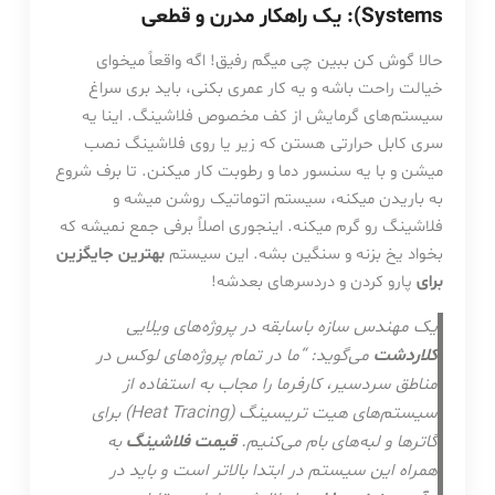
Systems): یک راهکار مدرن و قطعی
حالا گوش کن ببین چی میگم رفیق! اگه واقعاً میخوای
خیالت راحت باشه و یه کار عمری بکنی، باید بری سراغ
سیستم‌های گرمایش از کف مخصوص فلاشینگ. اینا یه
سری کابل حرارتی هستن که زیر یا روی فلاشینگ نصب
میشن و با یه سنسور دما و رطوبت کار میکنن. تا برف شروع
به باریدن میکنه، سیستم اتوماتیک روشن میشه و
فلاشینگ رو گرم میکنه. اینجوری اصلاً برفی جمع نمیشه که
بخواد یخ بزنه و سنگین بشه. این سیستم
بهترین جایگزین
برای
پارو کردن و دردسرهای بعدشه!
یک مهندس سازه باسابقه در پروژه‌های ویلایی
کلاردشت
می‌گوید: “ما در تمام پروژه‌های لوکس در
مناطق سردسیر، کارفرما را مجاب به استفاده از
سیستم‌های هیت تریسینگ (Heat Tracing) برای
گاترها و لبه‌های بام می‌کنیم.
قیمت فلاشینگ
به
همراه این سیستم در ابتدا بالاتر است و باید در