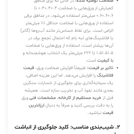
ضخامت توصیه شده:
در حالی که برای مناطق
کم‌بارش از ورق‌هایی با ضخامت
0.4
0.40.4
تا
0.6
0.60.6
میلی‌متر استفاده می‌شود، در مناطق برفی
استفاده از ورق‌هایی با ضخامت حداقل
1
11
میلی‌متر
الزامی است. برای نقاط حساس‌تر مانند آب‌روها (گاتر)
یا فلاشینگ‌های لبه بام که احتمال تجمع برف در
آن‌ها بیشتر است، استفاده از ورق‌هایی با ضخامت
1.5
1.51.5
تا
2
22
میلی‌متر یک انتخاب هوشمندانه و
با کیفیت
است.
تاثیر بر قیمت:
طبیعتاً افزایش ضخامت ورق،
قیمت
فلاشینگ
را افزایش می‌دهد. اما این هزینه اضافی،
یک سرمایه‌گذاری برای جلوگیری از خسارات سنگین
بعدی مانند نفوذ آب و تخریب سازه است. همیشه
قبل از
خرید مستقیم از کارخانه
،
مشخصات فنی
ورق
را به دقت بررسی کنید و صرفاً به دنبال
ارزانترین
قیمت
نباشید.
۲. شیب‌بندی مناسب: کلید جلوگیری از انباشت