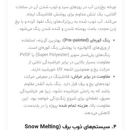
چرخه یخ‌زدن آب در روزهای سرد و ذوب شدن آن در ساعات
آفتابی، یک تنش مداوم برای پوشش فلاشینگ ایجاد
می‌کند. آب ذوب شده به ریزترک‌های رنگ نفوذ کرده و با یخ
زدن مجدد، باعث پوسته شدن و کنده شدن رنگ می‌شود.
رنگ کوره‌ای (Pre-painted):
بهترین گزینه، استفاده
از ورق‌های گالوانیزه با پوشش رنگ کوره‌ای است.
رنگ‌های پلی‌استر سوپر (Super Polyester) یا PVDF
مقاومت بسیار بالایی در برابر خراشیدگی ناشی از
حرکت یخ و همچنین اشعه UV خورشید دارند.
مقاومت در برابر خراش:
فلاشینگ در معرض حرکت
توده‌های یخ و برف قرار دارد. رنگ باید آنقدر مقاوم
باشد که به راحتی خراشیده نشود، زیرا هر خراشیدگی
عمیق، نقطه‌ای برای شروع زنگ‌زدگی خواهد بود. این
مقاومت بالا،
هزینه تمام شده
پروژه را در بلندمدت
کاهش می‌دهد.
۴. سیستم‌های ذوب برف (Snow Melting