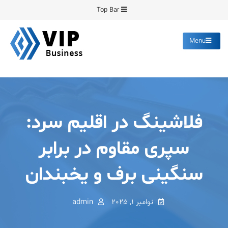
Ski
Top Bar
t
conten
Menu
پیشرو فرمینگ
انواع ورق های رنگی روغنی
گالوانیزه پانچ برش
فلاشینگ در اقلیم سرد:
سپری مقاوم در برابر
سنگینی برف و یخبندان
نوامبر 1, 2025
admin