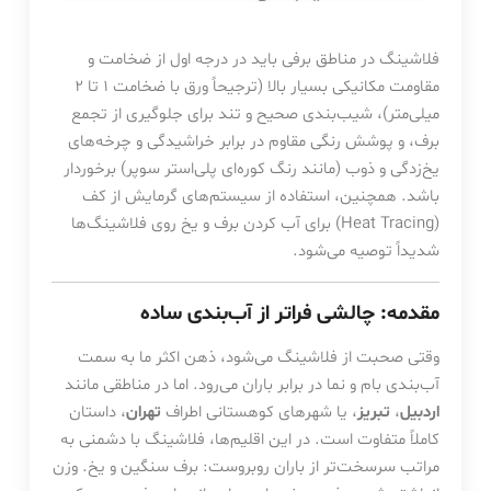
فلاشینگ در مناطق برفی باید در درجه اول از ضخامت و
مقاومت مکانیکی بسیار بالا (ترجیحاً ورق با ضخامت ۱ تا ۲
میلی‌متر)، شیب‌بندی صحیح و تند برای جلوگیری از تجمع
برف، و پوشش رنگی مقاوم در برابر خراشیدگی و چرخه‌های
یخ‌زدگی و ذوب (مانند رنگ کوره‌ای پلی‌استر سوپر) برخوردار
باشد. همچنین، استفاده از سیستم‌های گرمایش از کف
(Heat Tracing) برای آب کردن برف و یخ روی فلاشینگ‌ها
شدیداً توصیه می‌شود.
مقدمه: چالشی فراتر از آب‌بندی ساده
وقتی صحبت از فلاشینگ می‌شود، ذهن اکثر ما به سمت
آب‌بندی بام و نما در برابر باران می‌رود. اما در مناطقی مانند
اردبیل
،
تبریز
، یا شهرهای کوهستانی اطراف
تهران
، داستان
کاملاً متفاوت است. در این اقلیم‌ها، فلاشینگ با دشمنی به
مراتب سرسخت‌تر از باران روبروست: برف سنگین و یخ. وزن