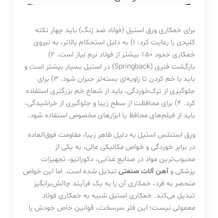
برای خمکاری ورق استیل (فولاد ضد زنگ) باید چهار نکته
کلیدی را رعایت کرد: ۱) به دلیل استحکام بالاتر، به نیروی
خمکاری حدود ۵۰٪ بیشتر از فولاد نرم نیاز است. ۲)
بازگشت فنری (Springback) در استیل بسیار بیشتر است و
باید با خم کردن تا زاویه‌ای بسته‌تر جبران شود. ۳) برای
جلوگیری از ترک‌خوردگی، باید از شعاع خم بزرگتری استفاده
کرد. ۴) برای محافظت از سطح زیبا و جلوگیری از خراشیدگی،
باید از فیلم‌های محافظ یا ابزارهای مخصوص استفاده شود.
ورق استنلس استیل به دلیل ظاهر زیبا، مقاومت فوق‌العاده
در برابر خوردگی و خواص مکانیکی عالی، به یکی از
محبوب‌ترین مواد در صنایع غذایی، دکوراتیو، تجهیزات
پزشکی و
آهن آلات صنعتی
تبدیل شده است. اما این خواص
منحصر به فرد، خمکاری آن را به یک فرآیند چالش‌برانگیز
تبدیل می‌کند. خمکاری استیل شبیه به خمکاری فولاد
معمولی نیست؛ این فلز سرسخت، قوانین خاص خودش را