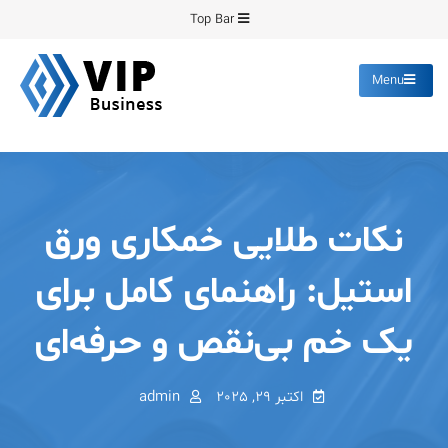
Ski
Top Bar
t
conten
Menu
پیشرو فرمینگ
انواع ورق های رنگی روغنی
گالوانیزه پانچ برش
نکات طلایی خمکاری ورق
استیل: راهنمای کامل برای
یک خم بی‌نقص و حرفه‌ای
اکتبر 29, 2025
admin