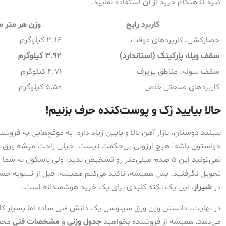
کنید تا هنگام خرید از آن استفاده نمایید.
کاربرد رایج
وزن هر متر م
حصارکشی، کاربردهای موقت
۳.۱۴ کیلوگرم
سقف ویلا، پارکینگ (استاندارد)
۳.۹۲ کیلوگرم
سقف سوله، مناطق پربرف
۴.۷۱ کیلوگرم
کاربردهای صنعتی خاص
۵.۵۰ کیلوگرم
حالا بیایید رُک و پوست‌کنده حرف بزنیم!
ببینید دوستان، بازار آهن بالا و پایین زیاد داره. یه موقع‌هایی یه فروشن
نمی‌تونید این ۵ صدم میلی‌متر رو تشخیص بدید، ولی باسکول ب
تحویل نگرفتید. پس همیشه، تاکید می‌کنم همیشه، قبل از تسویه حساب
در
شیراز
. این یک نکته کلیدی برای یک خرید هوشمندانه است.
در نهایت، دانستن وزن ورق سینوسی یک دانش فنی ساده اما بسیار کار
می‌دهد. همیشه از فروشنده بخواهید
جدول وزنی
و
مشخصات فنی
محصو