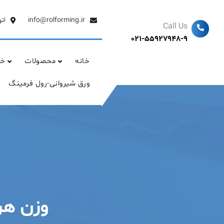
Ski
t
info@rolforming.ir
ات
Call Us
conten
021-55927948-9
خانه
محصولات
خد
ورق شیروانی-رول فرمینگ
وزن هر