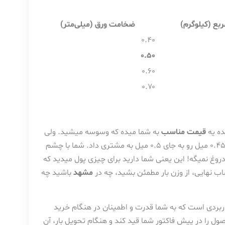
ربع (کیلوگرم)
ضخامت ورق (میلی‌متر)
۰.۴۰
۰.۵۰
۰.۶۰
۰.۷۰
ده یه
قیمت مناسب
به شما میده که وسوسه میشید. ولی
حواستون باشه! هیچ ارزونی بی‌حکمت نیست. خیلی راحت میشه ورق ۰.۴۵ میل رو به جای ۰.۵ میل به مشتری داد. شما با چشم
ه شما دروغ نمیگه! این یعنی شما دارید برای چیزی پول میدید که
 نهایی، از وزن بار مطمئن بشید، چه در
مشهد
باشید چه
بردی است که به شما قدرت و اطمینان در هنگام خرید
ل را در پیش فاکتور شما قید کند و هنگام تحویل بار، آن