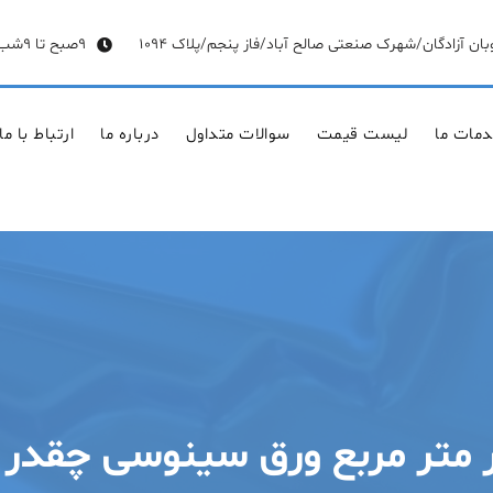
وبان آزادگان/شهرک صنعتی صالح آباد/فاز پنجم/پلاک 1094
9صبح تا 9شب
مات ما
لیست قیمت
سوالات متداول
درباره ما
ارتباط با ما
 متر مربع ورق سینوسی چقدر