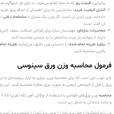
بنابراین،
قیمت روز
که به شما اعلام می‌شود، به ازای هر کیلوگرم ا
کنترل کیفیت خرید:
ساده‌ترین راه برای اطمینان از اینکه ورق خری
داده‌اید، وزن کردن آن است. اگر وزن یک بندیل با
مشخصات فنی
اع
آن کمتر است.
محاسبات سازه‌ای:
مهندسان سازه برای طراحی اسکلت سقف (خرپا و
دارند تا بتوانند بار مرده ساختمان را به درستی محاسبه کنند.
برآورد هزینه تمام شده:
با دانستن وزن دقیق، می‌توانید
هزینه تمام
بالایی محاسبه کنید.
فرمول محاسبه وزن ورق سینوسی
خبر خوب این است که برای محاسبه وزن، نیازی به ابزار پیچیده‌ای ندار
ورق را قبل از فرم‌دهی (یعنی به صورت ورق صاف) محاسبه کنید. این وزن
محاصبه
و
و ساده شده آن به شکل زیر است:
وزن (به کیلوگرم) = طول ورق (متر) × عرض ورق (متر) × ضخامت ورق (میلی‌متر) ×