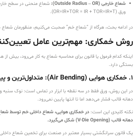
شعاع خارجی (Outside Radius – OR):
شعاع منحنی در سطح خارجی
ورق (
T
+
R
I
=
OR
OR=IR+TOR = IR + T
).
در ادامه بحث، هرگاه از “شعاع خم” صحبت می‌کنیم، منظورمان شعاع 
روش خمکاری: مهم‌ترین عامل تعیین‌کن
اینکه کدام فرمول یا قانون برای محاسبه شعاع به کار می‌رود، بیش از هر
بستگی دارد.
۱. خمکاری هوایی (Air Bending): متداول‌ترین و پیچیده‌ترین حالت
دهانه قالب فشار می‌دهد اما تا انتها پایین نمی‌رود.
نکته کلیدی این است:
در خمکاری هوایی، شعاع داخلی خم توسط شعاع 
دهانه قالب (V-Die Opening) شکل می‌گیرد.
یک قانون سرانگشتی بسیار معتبر در صنعت برای تخمین شعاع داخلی د