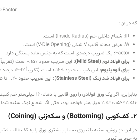
×
Factor
که در آن:
IR
: شعاع داخلی خم (Inside Radius) است.
W
: عرض دهانه قالب V شکل (V-Die Opening) است.
Factor
: یک ضریب درصدی است که به جنس ماده بستگی دارد.
برای فولاد نرم (Mild Steel):
این ضریب حدود 0.156 است (تقریباً 15-16 درصد عرض دهانه).
برای آلومینیوم:
این ضریب حدود 0.125 است (تقریباً 12-13 درصد عرض دهانه).
برای فولاد ضد زنگ (Stainless Steel):
این ضریب حدود 0.20 تا 0.25 است (تقریباً 20-25 درصد عرض دهانه).
بنابراین، اگر یک ورق فولادی را روی قالبی با دهانه 16 میلی‌متر خم کنید، شعاع داخلی شما چیزی حدود
16
2.5
×
0.156
=
2.5
میلی‌متر خواهد بود، حتی اگر شعاع نوک سنبه شما 1 میلی‌متر باشد! شعاع خم را عوامل مختلفی تاثیر میگذارد.
۲. کف‌کوبی (Bottoming) و سکه‌زنی (Coining)
در این دو روش، سنبه با نیروی بسیار بیشتری ورق را به کف قالب فشرده
به خود می‌گیرد.