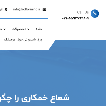
Ski
t
info@rolforming.ir
ات
Call Us
conten
021-55927948-9
خانه
محصولات
خد
ورق شیروانی-رول فرمینگ
شعاع خمکاری را چگون