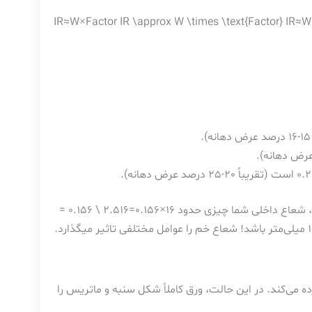
IR≈W×Factor IR \approx W \times \text{Factor}
I
R
≈
W
16×0.156=2.516 \ 0.156 =
 می‌کند. در این حالت، ورق کاملاً شکل سنبه و ماتریس را