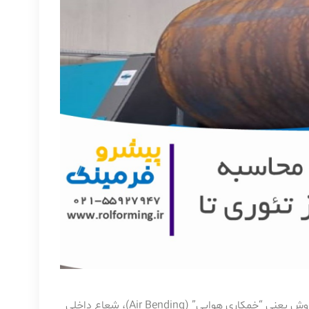
محاسبه شعاع خمکاری به روش خمکاری بستگی دارد. در متداول‌ترین روش یعنی “خمکاری هوایی” (Air Bending)، شعاع داخلی