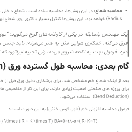
محاسبه شعاع:
Radius) خواهد بود. این روش‌ها کنترل بسیار بالاتری روی شعاع نهایی می‌دهند اما به تناژ دستگاه بسیار بالاتری نیاز دارند.
یک مهندس باسابقه در یکی از کارخانه‌های
کرج
می‌گوید: “توی
فرق می‌کنه. خمکاری هوایی مثل یه هنر می‌مونه؛ باید جنس
داره. فرمول بهت یه نقطه شروع می‌ده، ولی تجربه اپراتوره که ک
گام بعدی: محاسبه طول گسترده ورق (Bend Allowance & Deduction)
بعد از اینکه شعاع خم مشخص شد، برای برشکاری دقیق ورق قبل از خم،
(Bend Deduction) استفاده می‌شود.
فرمول محاسبه افزونی خم (طول قوس خنثی) به این صورت است:
} \times (IR + K \times T)
B
A
=
θ
×
180
π
×
(
I
R
+
K
×
T
)