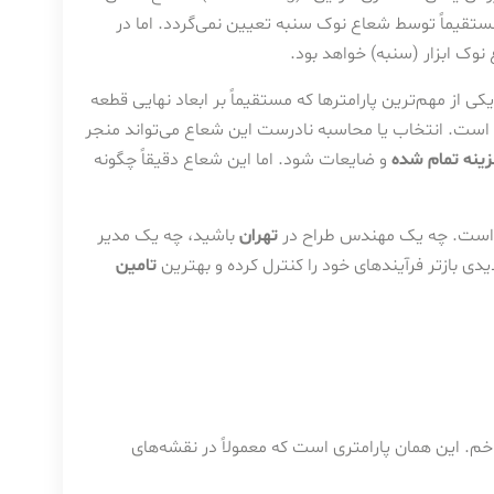
الب (V-Die) محاسبه می‌شود و مستقیماً توسط شعاع نوک سنبه تعیین نمی‌گردد. اما در
نوک ابزار (سنبه) خواهد بود.
ی از مهم‌ترین پارامترها که مستقیماً بر ابعاد نهایی قطعه
سلامت ساختاری آن تأثیر می‌گذارد، “شعاع خمکاری” (Bend Radius) است. انتخاب یا محاسبه نادرست این شعاع می‌تواند منجر
ینه تمام شده
و ضایعات شود. اما این شعاع دقیقاً چگونه
م است. چه یک مهندس طراح در
تهران
باشید، چه یک مدیر
دیدی بازتر فرآیندهای خود را کنترل کرده و بهترین
تامین
 این همان پارامتری است که معمولاً در نقشه‌های