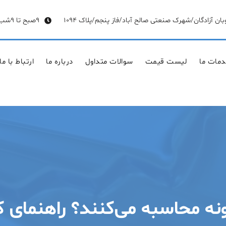
وبان آزادگان/شهرک صنعتی صالح آباد/فاز پنجم/پلاک 1094
9صبح تا 9شب
مات ما
لیست قیمت
سوالات متداول
درباره ما
ارتباط با ما
ه محاسبه می‌کنند؟ راهنمای کا