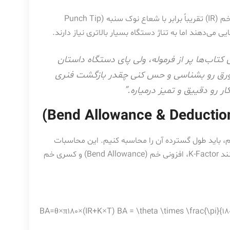
در این روش‌ها، محاسبه ساده است. شعاع داخلی خم (IR) تقریباً برابر با شعاع نوک سنبه (Punch Tip
 کتاب‌ها پر از فرموله، ولی پای دستگاه داستان
 ورق رو بشناسی و حس کنی چقدر بازگشت فنری
ار رو دقییق و تمیز درمیاره.”
 باید طول گسترده آن را محاسبه کنیم. این محاسبات
برای پروژه های صنعتی اهمیت زیادی دارند. برای این کار از مفاهیمی مانند K-Factor، افزونی خم (Bend Allowance) و کسری خم
BA=θ×π180×(IR+K×T) BA = \theta \times \frac{\pi}{180