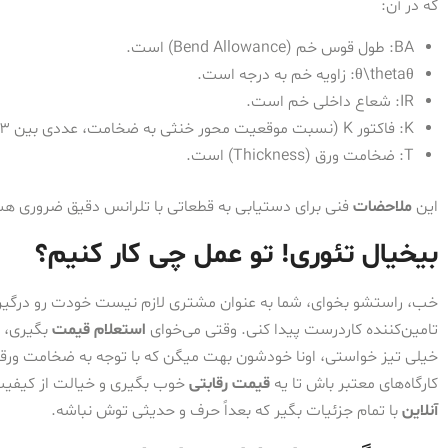
که در آن:
BA
: طول قوس خم (Bend Allowance) است.
θ
θ\theta
: زاویه خم به درجه است.
IR
: شعاع داخلی خم است.
K
: فاکتور K (نسبت موقعیت محور خنثی به ضخامت، عددی بین 0.33 تا 0.5) است.
T
: ضخامت ورق (Thickness) است.
این
ملاحضات
فنی برای دستیابی به قطعاتی با تلرانس دقیق ضروری هس
بیخیال تئوری! تو عمل چی کار کنیم؟
خب، راستشو بخوای، شما به عنوان مشتری لازم نیست خودت رو درگیر ای
تامین‌کننده کاردرست پیدا کنی. وقتی می‌خوای
استعلام قیمت
بگیری، 
خیلی تیز خواستی، اونا خودشون بهت میگن که با توجه به ضخامت ور
کارگاه‌های معتبر باش تا یه
قیمت رقابتی
خوب بگیری و خیالت از کیفیت ر
آنلاین
با تمام جزئیات بگیر که بعداً حرف و حدیثی توش نباشه.