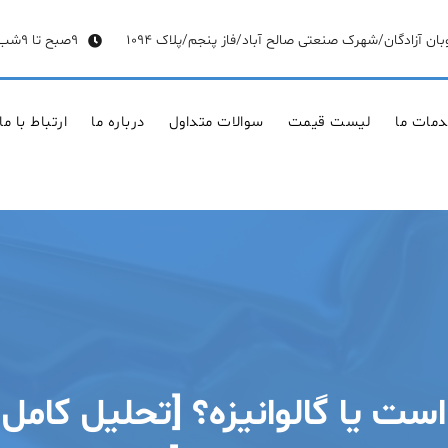
وبان آزادگان/شهرک صنعتی صالح آباد/فاز پنجم/پلاک 1094
9صبح تا 9شب
مات ما
لیست قیمت
سوالات متداول
درباره ما
ارتباط با ما
ت یا گالوانیزه؟ [تحلیل کامل م