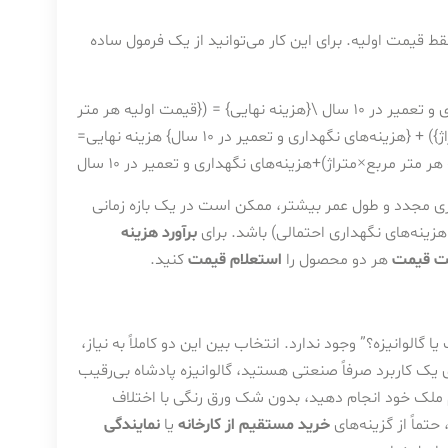
قط قیمت اولیه. برای این کار می‌توانید از یک فرمول ساده
هزینه نهایی=(قیمت اولیه هر متر مربع×متراژ)+هزینه‌های نگهداری و تعمیر در ۱۰ سال \{هزینه نهایی} = ({قیمت اولیه هر متر
}) + {هزینه‌های نگهداری و تعمیر در ۱۰ سال}
هزینه نهایی
=
هر متر مربع
×
متراژ
)
+
هزینه‌های نگهداری و تعمیر در ۱۰ سال
میزی مجدد و طول عمر بیشتر، ممکن است در یک بازه زمانی
برآورد هزینه
ت قیمت
هر دو محصول را
استعلام قیمت
کنید.
لوانیزه؟” وجود ندارد. انتخاب بین این دو کاملاً به نیاز،
 یک کاربرد صرفاً صنعتی هستید، گالوانیزه پادشاه بی‌رقیب
م ملک خود انجام دهید، بدون شک ورق رنگی با اختلاف
حتماً از گزینه‌های
خرید مستقیم از کارخانه
یا
نمایندگی