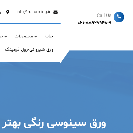
Ski
t
info@rolforming.ir
ات
Call Us
conten
021-55927948-9
خانه
محصولات
خد
ورق شیروانی-رول فرمینگ
ورق سینوسی رنگی بهتر اس