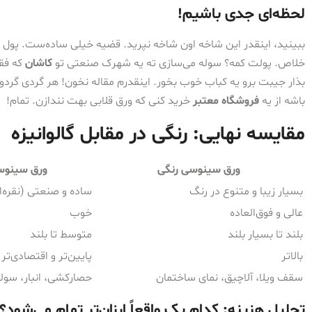
لحظه‌ای جدی باشیم!
ببینید، اینقدر این شاخه اون شاخه نپرید. قضیه خیلی ساده‌ست. پول د
خلاص. پولت کمه؟ سوله می‌سازی ته یه شهرک صنعتی تو
کاشان
که فقط
بذار جیبت برو یه کباب خوب بخور. اینقدرم مقاله نخون! هر گردی گ
باشه از یه
فروشگاه معتبر
خرید کنی که ورق قلابی بهت نندازن. تمام!
مقایسه نهایی: رنگی در مقابل گالوانیزه
ورق سینوسی رنگی
ورق سینوسی
بسیار زیبا و متنوع در رنگ
ساده و صنعتی (نقره‌ا
عالی و فوق‌العاده
خوب
بلند تا بسیار بلند
متوسط تا بلند
بالاتر
پایین‌تر و اقتصادی‌تر
سقف ویلا، آلاچیق، نمای ساختمان
حصارکشی، انبار، سول
تحلیل هزینه: کدام یک واقعاً ارزان‌تر تمام می‌شود؟