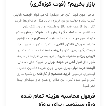
بازار بخریم؟ (فوت کوزه‌گری)
حاجی جون گوش کن چی میگم! اگه می‌خوای
قیمت رقابتی
گیرت بیاد و پولت رو دور نریزی، باید مثل حرفه‌ای‌ها خرید
کنی. اول از همه قید دلال و واسطه رو بزن. زنگ بزن
مستقیم به یه
نمایندگی فروش
یا یه
شرکت پخش
معتبر.
بگو آقا من
خرید عمده
دارم،
قیمت همکاری
چند؟ ازشون
بخواه یه
پیش فاکتور آنلاین
برات بفرستن. سه چهار جا
قیمت بگیر، ببین کدوم
فروشنده منصف
هست. دنبال
فروش ویژه
و
تخفیف خرید
باش. بعضی انبارها تو حومه
شهر مثل
انبار آهن در حومه تهران
یا شهرک‌های صنعتی،
قیمت درب انبار
بهتری میدن چون هزینه‌هاشون کمتره.
اینجوری می‌تونی
خرید مستقیم از کارخانه
رو شبیه‌سازی
کنی و کلی سود کنی. این مذایا رو هیچ جای دیگه‌ای پیدا
نمی‌کنی!
فرمول محاسبه هزینه تمام شده
ورق سینوسی برای پروژه