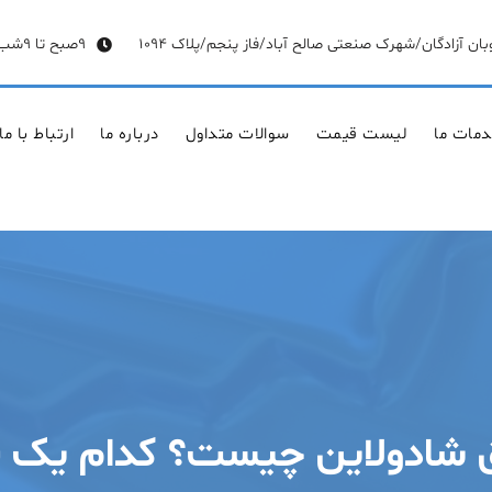
وبان آزادگان/شهرک صنعتی صالح آباد/فاز پنجم/پلاک 1094
9صبح تا 9شب
مات ما
لیست قیمت
سوالات متداول
درباره ما
ارتباط با ما
 شادولاین چیست؟ کدام یک بر