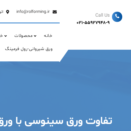
Ski
t
info@rolforming.ir
ات
Call Us
conten
021-55927948-9
خانه
محصولات
خد
ورق شیروانی-رول فرمینگ
تفاوت ورق سینوسی با ورق