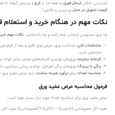
اینترنتی، امکان
ارسال فوری
به همه جا، از
کرج
و پردیس گرفته تا شه
قیمت تحویل در محل
رو بپرس و خلاص!
نکات مهم در هنگام خرید و استعلام 
چه ورق سینوسی انتخاب شما باشد و چه شادولاین،
نکات مهم خری
مشخصات فنی:
ضخامت ورق، عرض ورق (قبل و بعد از فرم‌دهی)، و
مشخص کنید.
کارخانه سازنده:
ورق‌های تولیدی کارخانه‌های معتبر مانند فولاد م
رنگی یا بی‌رنگ:
ورق‌های رنگی کوره‌ای، دوام و زیبایی بیشتری دار
محاسبه تعداد:
برای
برآورد هزینه ساخت
، باید عرض مفید ورق (
فرمول محاسبه عرض مفید ورق
عرض مفید ورق برای محاسبه تعداد مورد نیاز بسیار مهم است.
مفید=کل همپوشانی {\{مفید}} = {\{کل}} {\{همپوشانی}}
مفید
=
کل
​
ه