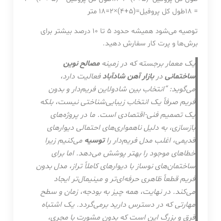
= 18
طول کل پروفیل
=
(
5
+
4
)
×
2
=
18
متر
توصیه می‌شود همیشه حدود 5 تا 10 درصد بیشتر برای
برش‌ها و پرت کار سفارش دهید.
یک معمار برجسته که در زمینه
مصالح نوین
ساختمانی
در
بازار آهن شادآباد
فعالیت دارد،
می‌گوید: “انتخاب بین شادولاین فریم‌دار و بدون
فریم صرفاً یک انتخاب زیبایی‌شناختی نیست، بلکه
یک تصمیم فنی-اقتصادی است. ما در پروژه‌های
بازسازی، به دلیل ناهمواری‌های احتمالی دیوارهای
قدیمی، اغلب مدل فریم‌دار را
توسیه
می‌کنیم زیرا
خطاهای موجود را بهتر پوشش می‌دهد. اما برای
ساختمان‌های نوساز با دیوارهای کاملاً تراز، مدل بدون
فریم قطعاً ظاهری حرفه‌ای‌تر و مینیمال‌تر ایجاد
می‌کند. در نهایت، همه چیز به بودجه، زمان و سطح
مهارتی که در دسترس دارید برمی‌گردد. یک اشتباه
قرق و بزرگ این است که بدون مشورت با مجری،