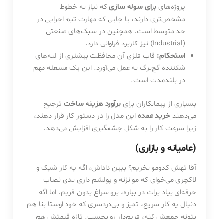
پروژه‌های
برای سوله سازی
که نیاز به خطوط
مشخص‌تری دارند، یا جایی که مهارت تیم اجرایی در
حد متوسط است. همچنین در سبک‌های صنعتی
(Industrial) نیز کاربرد فراوانی دارد.
استحکام:
قاب فلزی آن محافظت بیشتری از لبه‌های
شکننده گچ‌برگ به عمل می‌آورد. این یک مسعله مهم
در بلندمدت است.
بسیاری از پیمانکاران برای
برآورد هزینه ساخت
ترجیح
می‌دهند
خرید عمده
این مدل را در دستور کار قرار دهند،
زیرا سرعت کار را به شکل چشمگیری افزایش می‌دهد.
(عامیانه و بازاری)
آقا تهش کدومو بخریم؟ ببین داداش، اگه یه کار شیک و
لاکچری می‌خوای که مو نزنه و پولشم داری بدی نصاب
حرفه‌ای بیاد برات در بیاره، برو سراغ بدون فریم. اما اگه
دنبال یه کار سریع، تمیز و بی‌دردسری که خود اوستا بنا هم
بتونه جمعش کنه، فریم‌دار رو بچسب. تازه قیمتش هم