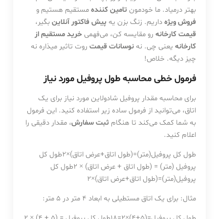
بهتر درمیاد. ما خودمون
تامین کننده
مستقیم هستیم و
فروش ویژه
داریم. زنگ بزن یه
پیش فاکتور آنلاین
بگیر،
قیمت کارخانه
رو مقایسه کن، می‌فهمی
خرید مستقیم از
کارخانه
یعنی چی. نه
نوسانات قیمت
روت تاثیر میذاره نه
چیز دیگه. خلاص!
فرمول خطی محاسبه طول پروفیل مورد نیاز
برای محاسبه مقدار پروفیل شادولاین مورد نیاز برای یک
اتاق، می‌توانید از فرمول ساده زیر استفاده کنید. این فرمول
به شما کمک می‌کند تا هنگام
ثبت سفارش
، مقدار دقیقی را
اعلام کنید.
طول کل پروفیل(متر)=(طول اتاق+عرض اتاق)×2طول کل
پروفیل (متر) = (طول اتاق + عرض اتاق) × 2
طول کل
پروفیل
(
متر
)
=
(
طول اتاق
+
عرض اتاق
)
×
2
مثال: برای یک اتاق مستطیلی به ابعاد 4 متر در 5 متر:
طول کل پروفیل=(5+4)×2=18طول کل پروفیل = (5 + 4) × 2