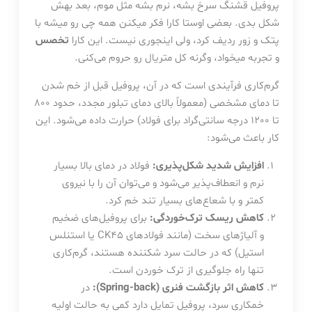
پروفیل قشنگ سرخ بشه، نرم بشه مثل موم، بعد بهش
شکل بدی. بعضی اوستا کارا فکر میکنن همه چی رو میشه با
پتک و زور ردیف کرد، ولی اینجوری نیست. این کارا
تخصس
و تجربه میخواد، وگرنه کل متریال رو حروم می‌کنی.
گرم‌کاری فرآیندی است که در آن، پروفیل قبل از خم شدن
تا دمای مشخصی (معمولاً بالای دمای تبلور مجدد، حدود 800
تا 1200 درجه سانتی‌گراد برای فولاد) حرارت داده می‌شود. این
کار باعث می‌شود:
افزایش شدید شکل‌پذیری:
فولاد در دمای بالا بسیار
نرم و انعطاف‌پذیر می‌شود و می‌توان آن را با نیروی
کمتر و با شعاع‌های بسیار تند خم کرد.
کاهش ریسک ترک‌خوردگی:
برای پروفیل‌های ضخیم
و آلیاژهای سخت (مانند فولادهای CK45 یا استنلس
استیل) که در حالت سرد شکننده هستند، گرم‌کاری
تنها راه جلوگیری از ترک خوردن است.
کاهش اثر بازگشت فنری (Spring-back):
در
خمکاری سرد، پروفیل تمایل دارد کمی به حالت اولیه