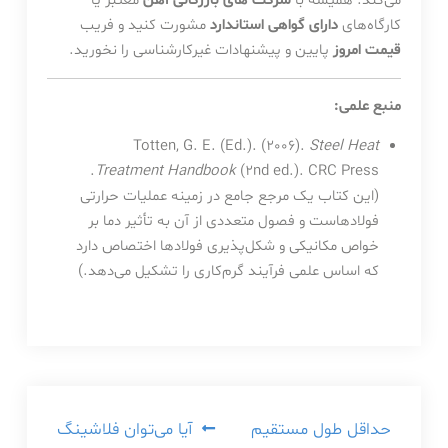
می‌کند. همیشه با
شرکت های بازرگانی آهن
معتبر یا
کارگاه‌های
دارای گواهی استاندارد
مشورت کنید و فریب
قیمت امروز
پایین و پیشنهادات غیرکارشناسی را نخورید.
منبع علمی:
Totten, G. E. (Ed.). (2006).
Steel Heat
(2nd ed.). CRC Press.
Treatment Handbook
(این کتاب یک مرجع جامع در زمینه عملیات حرارتی
فولادهاست و فصول متعددی از آن به تأثیر دما بر
خواص مکانیکی و شکل‌پذیری فولادها اختصاص دارد
که اساس علمی فرآیند گرم‌کاری را تشکیل می‌دهد.)
راهبری
حداقل طول مستقیم
آیا می‌توان فلاشینگ