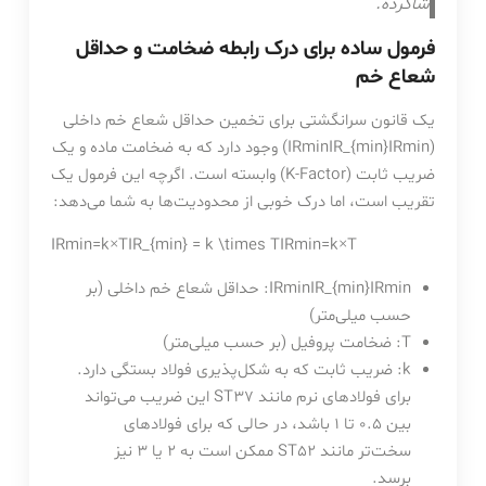
شاگرده.”
فرمول ساده برای درک رابطه ضخامت و حداقل
شعاع خم
یک قانون سرانگشتی برای تخمین حداقل شعاع خم داخلی
(
min
R
I
IRminIR_{min}
) وجود دارد که به ضخامت ماده و یک
ضریب ثابت (K-Factor) وابسته است. اگرچه این فرمول یک
تقریب است، اما درک خوبی از محدودیت‌ها به شما می‌دهد:
IRmin=k×TIR_{min} = k \times T
I
R
min
=
k
×
T
min
R
I
IRminIR_{min}
: حداقل شعاع خم داخلی (بر
حسب میلی‌متر)
T
: ضخامت پروفیل (بر حسب میلی‌متر)
k
: ضریب ثابت که به شکل‌پذیری فولاد بستگی دارد.
برای فولادهای نرم مانند ST37 این ضریب می‌تواند
بین 0.5 تا 1 باشد، در حالی که برای فولادهای
سخت‌تر مانند ST52 ممکن است به 2 یا 3 نیز
برسد.