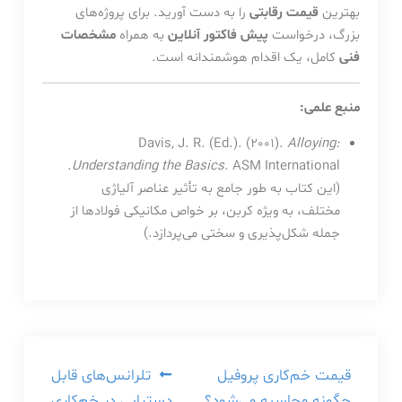
بهترین
قیمت رقابتی
را به دست آورید. برای پروژه‌های
بزرگ، درخواست
پیش فاکتور آنلاین
به همراه
مشخصات
فنی
کامل، یک اقدام هوشمندانه است.
منبع علمی:
Davis, J. R. (Ed.). (2001).
Alloying:
. ASM International.
Understanding the Basics
(این کتاب به طور جامع به تأثیر عناصر آلیاژی
مختلف، به ویژه کربن، بر خواص مکانیکی فولادها از
جمله شکل‌پذیری و سختی می‌پردازد.)
راهبری
قیمت خم‌کاری پروفیل
تلرانس‌های قابل
چگونه محاسبه می‌شود؟
دستیابی در خم‌کاری