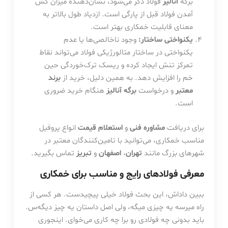
برگه
آنالیز
فولاد ذکر می‌شود، نشان‌دهنده میزان کش
آمدن فولاد قبل از پارگی است. ازدیاد طول بالاتر به
معنای قابلیت خمکاری بهتر است.
یکنواختی ساختار:
وجود ناخالصی‌ها یا عدم
یکنواختی در ساختار متالورژیکی فولاد می‌تواند نقاط
تمرکز تنش ایجاد کرده و ریسک ترک‌خوردگی حین
خم را افزایش دهد. به همین دلیل، خرید از
برند
معتبر
و درخواست
برگه آنالیز
هنگام خرید ضروری
است.
برای دریافت
مشاوره فنی
و
استعلام قیمت
انواع پروفیل
مناسب خمکاری، می‌توانید با تامین‌کنندگان معتبر در
شهرهای بزرگ مانند
تهران
،
اصفهان
و
تبریز
تماس بگیرید.
معرفی فولادهای رایج و مناسب برای خمکاری
ببین داداش، این بحث فولاد خیلی پیچیدست. هر کسی از
راه میرسه یه چیزی میگه، ولی اصل داستان یه چیز دیگه‌س.
باید بدونی چه فولادی رو برا چه کاری می‌خوای. اینجوری