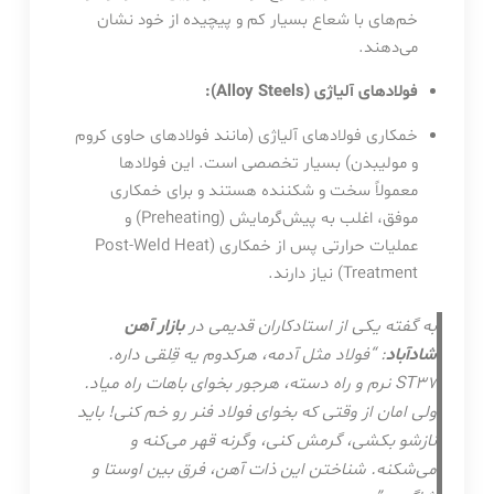
خم‌های با شعاع بسیار کم و پیچیده از خود نشان
می‌دهند.
فولادهای آلیاژی (Alloy Steels):
خمکاری فولادهای آلیاژی (مانند فولادهای حاوی کروم
و مولیبدن) بسیار تخصصی است. این فولادها
معمولاً سخت و شکننده هستند و برای خمکاری
موفق، اغلب به پیش‌گرمایش (Preheating) و
عملیات حرارتی پس از خمکاری (Post-Weld Heat
Treatment) نیاز دارند.
به گفته یکی از استادکاران قدیمی در
بازار آهن
شادآباد
: “فولاد مثل آدمه، هرکدوم یه قِلقی داره.
ST37 نرم و راه دسته، هرجور بخوای باهات راه میاد.
ولی امان از وقتی که بخوای فولاد فنر رو خم کنی! باید
نازشو بکشی، گرمش کنی، وگرنه قهر می‌کنه و
می‌شکنه. شناختن این ذات آهن، فرق بین اوستا و