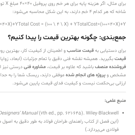
شاخه که هر کدام 4 خم دارند، به این شکل محاسبه می‌شود:
×4×X)+YTotal Cost = (100 \ 4 \ X) + Y
T
o
t
a
lC
os
t
=
(
100
×
4
×
X
)
+
Y
جمع‌بندی: چگونه بهترین قیمت را پیدا کنیم؟
برای دستیابی به
قیمت مناسب
و اطمینان از کیفیت کار، بهترین رو
قیمت
بگیرید. همیشه نقشه فنی دقیق با تمام جزئیات (ابعاد، زوایا، شع
فروشنده منصف
باشید که علاوه بر قیمت،
مشاوره فنی
درستی نیز ار
مشخص و
پروژه های انجام شده
موفقی دارند، ریسک شما را به حداقل
ارزانی بی‌حکمت نیست و کیفیت فدای قیمت پایین می‌شود.
منبع علمی:
 Designers’ Manual
(این فصل از کتاب راهنمای طراحان فولاد به طور دقیق به اص
فولادی می‌پردازد.)