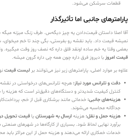
قطعات سرشکن می‌شود.
پارامترهای جانبی اما تأثیرگذار
آقا اصلا داستان قیمت‌دادن یه چیز دیگه‌س. طرف زنگ میزنه میگه 
نمیشه قیمت داد. باید نقشه رو بفرستی، بگی چند تا خم میخوای، شع
بعضی وقتا یه خم ساده اونقد قلق داره که نصف روز وقت میگیره. واس
قیمت امروز
با دیروز فرق داره چون همه چی داره گرون میشه.
علاوه بر موارد اصلی، پارامترهای زیر نیز می‌توانند بر
لیست قیمت
نها
دقت و تلرانس مورد نیاز:
هرچه تلرانس‌های درخواستی در نقشه (برا
کنترل کیفیت شدیدتر و دستگاه‌های دقیق‌تر است که هزینه را بال
هزینه‌های جانبی:
خدماتی مانند برشکاری قبل از خم، پرداخت‌کار
جداگانه محاسبه می‌شوند.
هزینه حمل و نقل:
هزینه
ارسال به شهرستان
یا
قیمت تحویل در
برآورد نهایی لحاظ شود. بسیاری از کارگاه‌ها در شهرهای صنعتی م
خدمات خمکاری ارائه می‌دهند و هزینه حمل از این مراکز باید مح