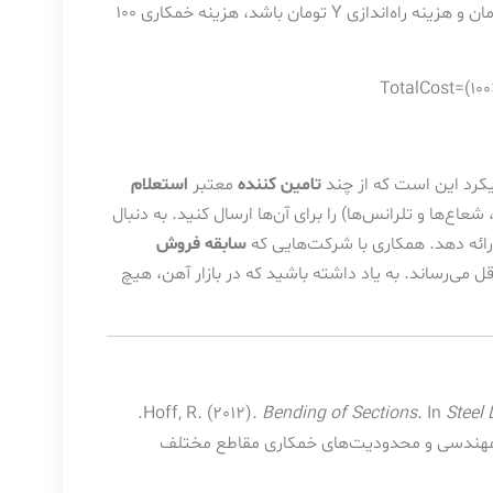
برای مثال، اگر هزینه پایه برای هر خم روی پروفیل 40×40 مبلغ X تومان و هزینه راه‌اندازی Y تومان باشد، هزینه خمکاری 100
TotalCost=(100
یکرد این است که از چند
تامین کننده
معتبر
استعلام
اع‌ها و تلرانس‌ها) را برای آن‌ها ارسال کنید. به دنبال
ائه دهد. همکاری با شرکت‌هایی که
سابقه فروش
 می‌رساند. به یاد داشته باشید که در بازار آهن، هیچ
(7th ed., pp. 621-645). Wiley-Blackwell.
Hoff, R. (2012).
Bending of Sections
. In
Steel
ول مهندسی و محدودیت‌های خمکاری مقاطع مختلف