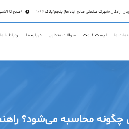
وبان آزادگان/شهرک صنعتی صالح آباد/فاز پنجم/پلاک 1094
9صبح تا 9شب
مات ما
لیست قیمت
سوالات متداول
درباره ما
ارتباط با ما
چگونه محاسبه می‌شود؟ راهنما