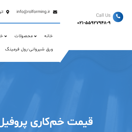
Ski
t
info@rolforming.ir
ات
Call Us
conten
021-55927948-9
خانه
محصولات
خد
ورق شیروانی-رول فرمینگ
قیمت خم‌کاری پروفیل 