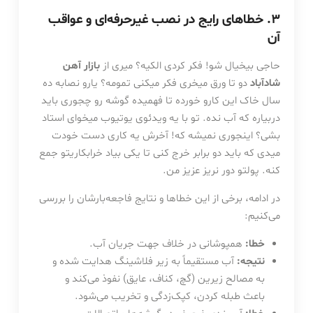
۳. خطاهای رایج در نصب غیرحرفه‌ای و عواقب
آن
حاجی بیخیال شو! فکر کردی الکیه؟ میری از
بازار آهن
شادآباد
دو تا ورق میخری فکر میکنی تمومه؟ یارو نصابه ده
سال خاک این کارو خورده تا فهمیده گوشه رو چجوری باید
دربیاره که آب نده. تو با یه ویدئوی یوتیوب میخوای استاد
بشی؟ اینجوری نمیشه که! آخرش یه کاری دست خودت
میدی که باید دو برابر خرج کنی تا یکی بیاد خرابکاریتو جمع
کنه. پولتو دور نریز عزیز من.
در ادامه، برخی از این خطاها و نتایج فاجعه‌بارشان را بررسی
می‌کنیم:
خطا:
همپوشانی در خلاف جهت جریان آب.
نتیجه:
آب مستقیماً به زیر فلاشینگ هدایت شده و
به مصالح زیرین (گچ، کناف، عایق) نفوذ می‌کند و
باعث طبله کردن، کپک‌زدگی و تخریب می‌شود.