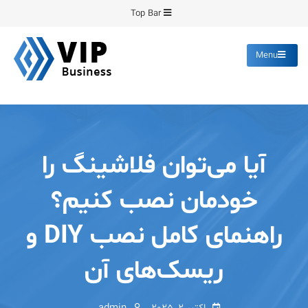
Ski
Top Bar
t
conten
Menu
پیشرو فرمینگ
انواع ورق های رنگی روغنی
گالوانیزه پانچ برش
آیا می‌توان فلاشینگ را
خودمان نصب کنیم؟
راهنمای کامل نصب DIY و
ریسک‌های آن