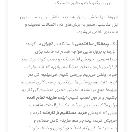
تزریق یکنواخت و دقیق ماستیک.
این‌ها تنها بخشی از ابزار هستند. تلاش برای نصب بدون
ابزار مناسب، منجر به برش‌های کج، اتصالات ضعیف و
آب‌بندی ناقص می‌شود.
یک
پیمانکار ساختمانی
با سابقه در
تهران
می‌گوید:
“بارها با پروژه‌هایی مواجه شدم که مالک برای
صرفه‌جویی، خودش فلاشینگ رو نصب کرده بود. بعد
از اولین بارون، تلفن ما زنگ می‌خوره که از دیوار آب
میاد. وقتی می‌ریم بررسی کنیم، می‌بینیم کل کار
ایراد داره. همپوشانی‌ها برعکس، چسب‌کاری ضعیف،
ورق‌ها موج برداشته. آخرش مجبور میشیم کل کار رو
بکنیم و از اول نصب کنیم. اینجا
هزینه تمام شده
برای مالک دو برابر میشه: یک بار
قیمت مناسب
ورقی که خودش
خرید مستقیم از کارخانه
کرده و
خرابش کرده، یک بار هم هزینه کامل مصالح و
دستمزد ما. این کار اصلاً جای آزمون و خطا ندارد.”