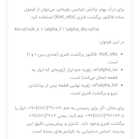
برای درک بهتر چالش تلرانس زاویه‌ای، می‌توان از فرمول
ساده فاکتور برگشت فنری (
s
K
KsK_s
) استفاده کرد:
Ks=αf/αiK_s = \alpha_f / \alpha_i
K
s
=
α
f
/
α
i
در این فرمول:
s
K
KsK_s
: فاکتور برگشت فنری (عددی بین 0 و 1)
است.
i
α
αi\alpha_i
: زاویه خم ابزار (زاویه‌ای که ابزار به
قطعه اعمال می‌کند) است.
f
α
αf\alpha_f
: زاویه نهایی قطعه پس از برداشتن
نیرو و برگشت فنری است.
برای مثال، اگر برای رسیدن به خم
90∘90^{\circ}
0
9
∘
، ابزار را
تا
92∘92^{\circ}
2
9
∘
خم کند، یعنی
2∘2^{\circ}
2
∘
برگشت فنری وجود دارد. کنترل و پیش‌بینی دقیق این
پدیده، اساس دستیابی به تلرانس‌های بسته است.