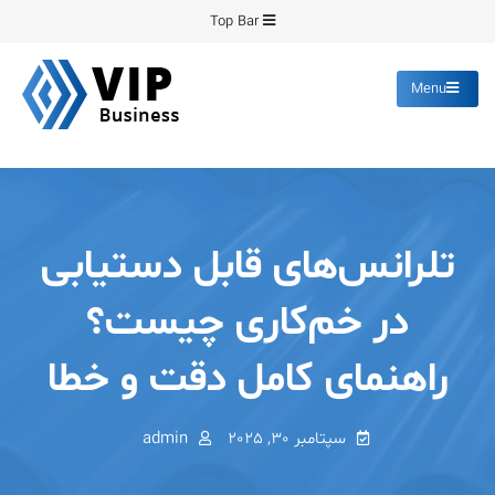
Ski
Top Bar
t
conten
Menu
پیشرو فرمینگ
انواع ورق های رنگی روغنی
گالوانیزه پانچ برش
تلرانس‌های قابل دستیابی
در خم‌کاری چیست؟
راهنمای کامل دقت و خطا
سپتامبر 30, 2025
admin