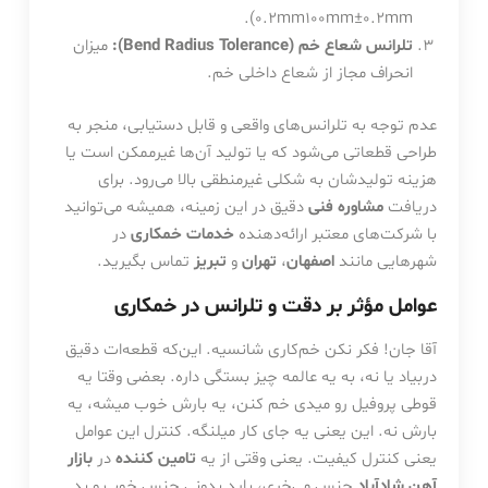
).
0.2mm
100
mm
±
0.2
mm
تلرانس شعاع خم (Bend Radius Tolerance):
میزان
انحراف مجاز از شعاع داخلی خم.
عدم توجه به تلرانس‌های واقعی و قابل دستیابی، منجر به
طراحی قطعاتی می‌شود که یا تولید آن‌ها غیرممکن است یا
هزینه تولیدشان به شکلی غیرمنطقی بالا می‌رود. برای
دریافت
مشاوره فنی
دقیق در این زمینه، همیشه می‌توانید
با شرکت‌های معتبر ارائه‌دهنده
خدمات خمکاری
در
شهرهایی مانند
اصفهان
،
تهران
و
تبریز
تماس بگیرید.
عوامل مؤثر بر دقت و تلرانس در خمکاری
آقا جان! فکر نکن خم‌کاری شانسیه. این‌که قطعه‌ات دقیق
دربیاد یا نه، به یه عالمه چیز بستگی داره. بعضی وقتا یه
قوطی پروفیل رو میدی خم کنن، یه بارش خوب میشه، یه
بارش نه. این یعنی یه جای کار میلنگه. کنترل این عوامل
یعنی کنترل کیفیت. یعنی وقتی از یه
تامین کننده
در
بازار
آهن شادآباد
جنس می‌خری، باید بدونی جنس خوب و بد