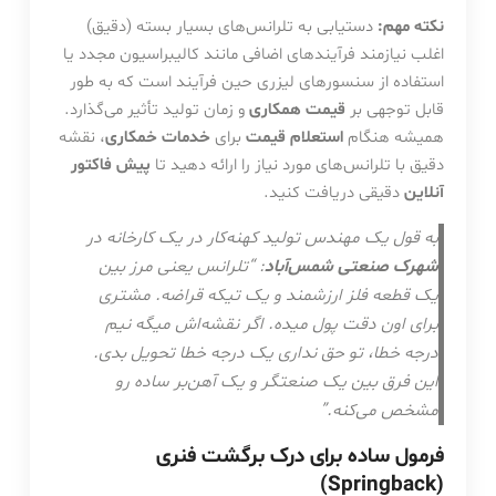
نکته مهم:
دستیابی به تلرانس‌های بسیار بسته (دقیق)
اغلب نیازمند فرآیندهای اضافی مانند کالیبراسیون مجدد یا
استفاده از سنسورهای لیزری حین فرآیند است که به طور
قابل توجهی بر
قیمت همکاری
و زمان تولید تأثیر می‌گذارد.
همیشه هنگام
استعلام قیمت
برای
خدمات خمکاری
، نقشه
دقیق با تلرانس‌های مورد نیاز را ارائه دهید تا
پیش فاکتور
آنلاین
دقیقی دریافت کنید.
به قول یک مهندس تولید کهنه‌کار در یک کارخانه در
شهرک صنعتی شمس‌آباد
: “تلرانس یعنی مرز بین
یک قطعه فلز ارزشمند و یک تیکه قراضه. مشتری
برای اون دقت پول میده. اگر نقشه‌اش میگه نیم
درجه خطا، تو حق نداری یک درجه خطا تحویل بدی.
این فرق بین یک صنعتگر و یک آهن‌بر ساده رو
مشخص می‌کنه.”
فرمول ساده برای درک برگشت فنری
(Springback)