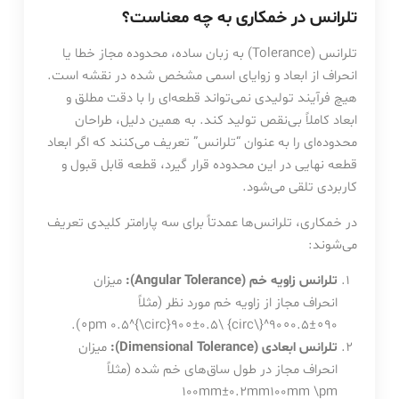
تلرانس در خمکاری به چه معناست؟
تلرانس (Tolerance) به زبان ساده، محدوده مجاز خطا یا
انحراف از ابعاد و زوایای اسمی مشخص شده در نقشه است.
هیچ فرآیند تولیدی نمی‌تواند قطعه‌ای را با دقت مطلق و
ابعاد کاملاً بی‌نقص تولید کند. به همین دلیل، طراحان
محدوده‌ای را به عنوان “تلرانس” تعریف می‌کنند که اگر ابعاد
قطعه نهایی در این محدوده قرار گیرد، قطعه قابل قبول و
کاربردی تلقی می‌شود.
در خمکاری، تلرانس‌ها عمدتاً برای سه پارامتر کلیدی تعریف
می‌شوند:
تلرانس زاویه خم (Angular Tolerance):
میزان
انحراف مجاز از زاویه خم مورد نظر (مثلاً
).
∘
9
0
∘
±
0.
5
90∘±0.5∘90^{\circ} \pm 0.5^{\circ}
تلرانس ابعادی (Dimensional Tolerance):
میزان
انحراف مجاز در طول ساق‌های خم شده (مثلاً
100mm±0.2mm100mm \pm