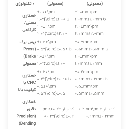
(معمولی)
(معمولی)
/ تکنولوژی
±1.0∘\pm
±1.0mm\pm
خمکاری
تا
mm
1.0
±
1.0mm
تا
∘
0
1.
±
1.0^{\circ}
دستی/
±2.0∘\pm
±2.0mm\pm
کارگاهی
2.0^{\circ}
±
2.
0
∘
2.0mm
±
2.0
mm
±0.5mm\pm
±0.5∘\pm
پرس برک
تا
mm
0.5
±
0.5mm
تا
∘
5
0.
±
0.5^{\circ}
(Press
Brake)
±1.0∘\pm
±1.0mm\pm
mm
1.0
±
1.0mm
∘
0
1.
±
1.0^{\circ}
معمولی
±0.2∘\pm
±0.2mm\pm
خمکاری
تا
mm
0.2
±
0.2mm
تا
∘
2
0.
±
0.2^{\circ}
CNC با
±0.5∘\pm
±0.5mm\pm
کیفیت بالا
0.5^{\circ}
±
0.
5
∘
0.5mm
±
0.5
mm
خمکاری
کمتر از
±0.2mm\pm
کمتر از
±0.2∘\pm
دقیق
(Precision
∘
0.2^{\circ}
±
0.
2
0.2mm
±
0.2
mm
Bending)