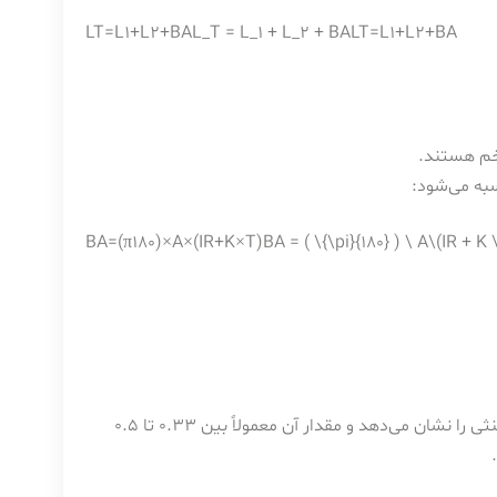
LT=L1+L2+BAL_T = L_1 + L_2 + BA
L
T
=
L
1
+
L
2
+
B
A
خم هستند.
BA=(π180)×A×(IR+K×T)BA = ( \{\pi}{180} ) \ A\(IR + K 
: فاکتور K (K-Factor)، یک ضریب بی‌بعد است که موقعیت تار خنثی را نشان می‌دهد و مقدار آن معمولاً بین 0.33 تا 0.5