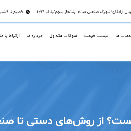
وبان آزادگان/شهرک صنعتی صالح آباد/فاز پنجم/پلاک 1094
9صبح تا 9شب
مات ما
لیست قیمت
سوالات متداول
درباره ما
ارتباط با ما
ست؟ از روش‌های دستی تا صنعت