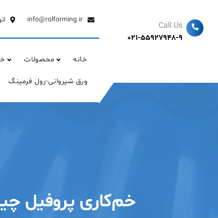
Ski
t
info@rolforming.ir
ات
Call Us
conten
021-55927948-9
خانه
محصولات
خد
ورق شیروانی-رول فرمینگ
خم‌کاری پروفیل چی