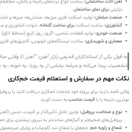
آهن آلات ساختمانی:
ساخت انواع نرده‌های راه‌پله و بالکن، حفاظ‌ه
تزئینی
برای نمای ساختمان
.
صنعت مبلمان:
تولید اسکلت فلزی مبل‌ها، صندلی‌ها، میزها و تخت
کشاورزی:
ساخت اسکلت
برای ساخت گلخانه
، ادوات کشاورزی و سی
صنعت خودرو:
تولید قطعات شاسی، اگزوز، رول کیج (محافظ اتاق) و 
معماری و شهرسازی:
ساخت ایستگاه‌های اتوبوس، آلاچیق‌های فلزی، س
به قول یکی از استادکاران قدیمی بازار آهن: “آهن تا وقتی صا
شخصیت پیدا می‌کنه و میشه بخشی از یه رویا، یه خونه، یه پ
نکات مهم در سفارش و استعلام قیمت خم‌کاری
وقتی قصد دارید برای پروژه خود خدمات خمکاری دریافت کنید یا پروفیل
بهترین نتیجه را با
قیمت مناسب
به دست آورید.
نوع و ضخامت پروفیل:
اولین عامل تاثیرگذار بر قیمت، جنس (آهن
پروفیل‌های ضخیم‌تر و آلیاژهای سخت‌تر به نیروی بیشتری برای خمکا
شعاع و زاویه خم:
خم‌های با شعاع تند (کوچک) و زوایای غیرمعمول،