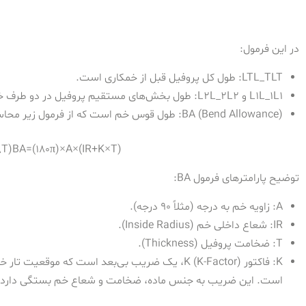
در این فرمول:
T
L
LTL_T
: طول کل پروفیل قبل از خمکاری است.
1
L
L1L_1
و
2
L
L2L_2
: طول بخش‌های مستقیم پروفیل در دو طرف 
(Bend Allowance): طول قوس خم است که از فرمول زیر محاسبه می‌شود:
BA
\T)
B
A
=
(
180
π
)
×
A
×
(
I
R
+
K
×
T
)
توضیح پارامترهای فرمول BA:
A
: زاویه خم به درجه (مثلاً 90 درجه).
IR
: شعاع داخلی خم (Inside Radius).
T
: ضخامت پروفیل (Thickness).
K
است. این ضریب به جنس ماده، ضخامت و شعاع خم بستگی دارد.