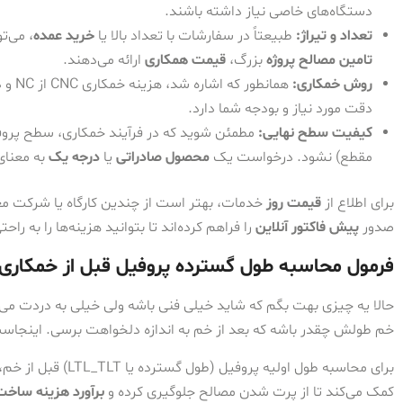
دستگاه‌های خاصی نیاز داشته باشند.
تعداد و تیراژ:
طبیعتاً در سفارشات با تعداد بالا یا
خرید عمده
، می‌ت
تامین مصالح پروژه
بزرگ،
قیمت همکاری
ارائه می‌دهند.
روش خمکاری:
همانط
دقت مورد نیاز و بودجه شما دارد.
کیفیت سطح نهایی:
مطمئن شوید که در فرآیند خمکاری، سطح پروف
مقطع) نشود. درخواست یک
محصول صادراتی
یا
درجه یک
به معنای
برای اطلاع از
قیمت روز
خدمات، بهتر است از چندین کارگاه یا شرکت م
صدور
پیش فاکتور آنلاین
را فراهم کرده‌اند تا بتوانید هزینه‌ها را به را
فرمول محاسبه طول گسترده پروفیل قبل از خمکاری
حالا یه چیزی بهت بگم که شاید خیلی فنی باشه ولی خیلی به دردت می‌خو
خم طولش چقدر باشه که بعد از خم به اندازه دلخواهت برسی. اینجاست 
برای محاسبه طول اولیه پروفیل (طول گسترده یا
T
L
LTL_T
) قبل از خم،
کمک می‌کند تا از پرت شدن مصالح جلوگیری کرده و
برآورد هزینه ساخت