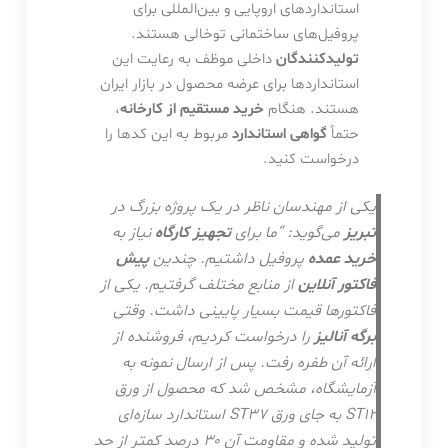
استانداردهای اروپایی و بین‌المللی برای
پروفیل‌های ساختمانی توخالی هستند.
تولیدکنندگان
داخلی موظف به رعایت این
استانداردها برای عرضه محصول در بازار ایران
هستند. هنگام
خرید مستقیم از کارخانه
،
حتماً
گواهی استاندارد
مربوط به این کدها را
درخواست کنید.
یکی از مهندسان ناظر در یک پروژه بزرگ در
تبریز
می‌گوید: “ما برای
تجهیز کارگاه
نیاز به
خرید عمده
پروفیل داشتیم. چندین
پیش
فاکتور آنلاین
از منابع مختلف گرفتیم. یکی از
فاکتورها قیمت بسیار پایینی داشت. وقتی
برگه آنالیز
را درخواست کردیم، فروشنده از
ارائه آن طفره رفت. پس از ارسال نمونه به
آزمایشگاه، مشخص شد که محصول از ورق
ST12 به جای ورق ST37 استاندارد سازه‌ای
تولید شده و مقاومت آن ۳۰ درصد کمتر از حد