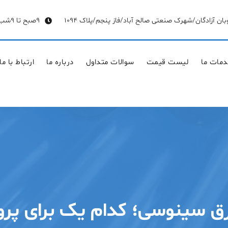
وبان آزادگان/شهرک صنعتی صالح آباد/فاز پنجم/پلاک 1094
9صبح تا 9شب
مات ما
لیست قیمت
سوالات متداول
درباره ما
ارتباط با ما
ورق سینوسی؛ کدام یک برای پر