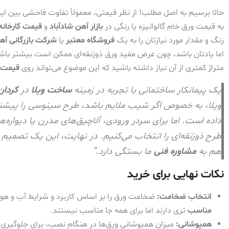
حالا برسیم به اصل مطلب! از نظر قیمتی، معمولاً تفاوت فاحشی بین ا
به قیمت ورق خام گالوانیزه یا رنگی در
بازار آهن شادآباد
و
قیمت کارخانه
رنگ و مقدار مورد نیازتان را به یک
فروشگاه معتبر
یا
شرکت بازرگانی آه
اما یادتان باشد، چون عرض مفید ورق ذوزنقه‌ای ممکن است بیشتر 
متراژ کمتری از آن نیاز داشته باشید که این موضوع می‌تواند روی
قیمت 
یک پیمانکار ساختمانی با تجربه در زمینه
ساخت ویلا
در
کردان
ویلا، به خصوص اگر شیب ملایم باشد، طرح سینوسی را پیشن
داده است. اما برای سردر ورودی، آلاچیق‌های مدرن یا دیواره‌
طرح ذوزنقه‌ای را انتخاب می‌کنیم. در نهایت، این یک تصمیم
هم به
مشاوره فنی
ما بستگی دارد.”
نکات نهایی برای خرید
انتخاب ضخامت:
ضخامت ورق را بر اساس کاربرد و شرایط آب و هوا
مناسب
تری دارند اما برای همه جا مناسب نیستند.
همپوشانی:
میزان همپوشانی ورق‌ها در هنگام نصب، برای جلوگیری ا