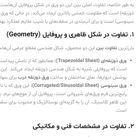
به طور خلاصه، تفاوت اصلی بین این دو ورق در شکل پروفایل آن‌هاست: ور
ذوزنقه) است که مقاومت خمشی بالاتری ایجاد می‌کند، در حالی که ورق س
سینوسی) است و برای آب‌بندی در سقف‌های با شیب ملایم عملکرد بهتر
1. تفاوت در شکل ظاهری و پروفایل (Geometry)
بارزترین
تفاوت بین
این دو محصول، شکل هندسی مقطع عرضی آن‌ها
ورق ذوزنقه‌ای (Trapezoidal Sheet):
همانطور که از نامش پیداست،
است که پروفایلی شبیه به شکل هندسی ذوزنقه ایجاد می‌کند. این ط
پوشش دیوارها، نمای ساختمان و ساخت
ورق ذوزنقه درب
برای سوله‌
ورق سینوسی (Corrugated/Sinusoidal Sheet):
این ورق که با نا
رایج‌ترین فرم ورق‌های شیروانی است. پروفایل آن از موج‌های ن
این ظاهر کلاسیک، آن را به گزینه‌ای نوستالژیک و محبوب برای سق
است.
2. تفاوت در مشخصات فنی و مکانیکی