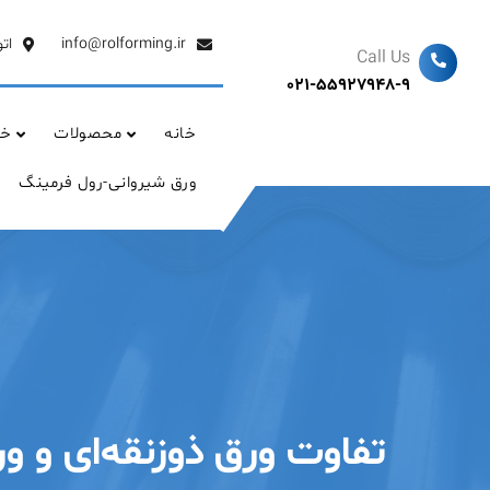
Ski
t
info@rolforming.ir
ات
Call Us
conten
021-55927948-9
خانه
محصولات
خد
ورق شیروانی-رول فرمینگ
تفاوت ورق ذوزنقه‌ای و 