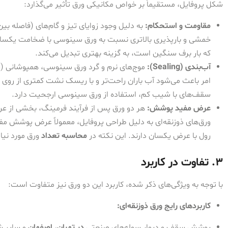
شکل پروفایل، مستقیماً بر خواص مکانیکی ورق تأثیر می‌گذارد:
مقاومت و استحکام:
به دلیل وجود زوایای تیز و گام‌های (فاصله ب
خمشی و بارپذیری بالاتری نسبت به ورق سینوسی با ضخامت یکسان دار
که بار برف سنگین است، به گزینه بهتری تبدیل می‌کند.
آب‌بندی (Sealing):
امر باعث می‌شود آب باران راحت‌تر و با ریسک نشت کمتری از روی
سقف‌های با شیب کم، استفاده از ورق سینوسی ارجحیت دارد.
عرض مفید پوشش:
هر دو ورق پس از فرآیند فرمینگ، بخشی از عرض
ورق‌های ذوزنقه‌ای به دلیل طراحی پروفایل، معمولاً عرض پوشش م
رول با عرض یکسان دارند. این نکته در
محاسبه تعداد
ورق مورد نیاز
3. تفاوت در کاربرد
با توجه به ویژگی‌های ذکر شده، کاربرد این دو ورق نیز متفاوت است:
کاربردهای رایج ورق ذوزنقه‌ای:
پوشش سقف و دیوار سوله‌های صنعتی
در تهران
،
اصفهان
و سایر ش