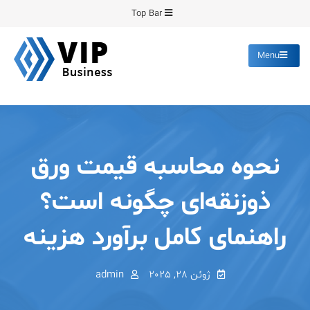
Ski
Top Bar
t
conten
Menu
پیشرو فرمینگ
انواع ورق های رنگی روغنی
گالوانیزه پانچ برش
نحوه محاسبه قیمت ورق
ذوزنقه‌ای چگونه است؟
راهنمای کامل برآورد هزینه
ژوئن 28, 2025
admin