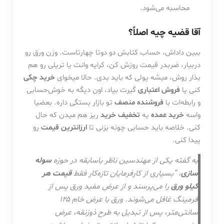
محاسبه می‌شود.
آقا قضیه چیه اصلاً؟
ببین داداش، حساب کتابش دو دوتا چهارتاست. وزن ورق رو
دربیار، ضربدر قیمت روزش کن، کرایه وانت یا تریلی رو هم
بذار روش، میشه پولی که باید بدی. حالا میخوای
خرید چکی
کنی یا
فروش اعتباری
گیرت بیاد، اون دیگه به خوش‌حسابی
و رابطه‌ات با
فروشنده منصف
تو بازار بستگی داره. بعضیا
واسه
خرید عمده
یه
تخفیف خرید
ریز هم میدن که حال
کنی. خلاصه باید حسابی چونه بزنی تا
ارزانترین قیمت
رو
پیدا کنی.
به گفته یکی از مهندسین ناظر باسابقه در حوزه
سوله
سازی
، “بسیاری از کارفرمایان تازه‌کار فقط
قیمت هر
کیلو ورق
را می‌پرسند و از عرض مفید ورق پس از
فرمینگ غافل می‌شوند. ورق با عرض خام ۱۲۵
سانتی‌متر، پس از تبدیل به طرح ذوزنقه، عرض