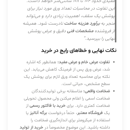
مفیدی حدود ۱۰۴ تا ۱۰۸ سانتی‌متر خواهد داشت.
این تفاوت در محاسبات تعداد ورق مورد نیاز برای
پوشش یک سقف، اهمییت زیادی دارد و می‌تواند
منجر به
برآورد هزینه ساخت
نادرست شود. همیشه
از فروشنده
مشخصات فنی
دقیق و عرض پوشش
نهایی را بپرسید.”
نکات نهایی و خطاهای رایج در خرید
تفاوت عرض خام و عرض مفید:
همانطور که اشاره
شد، عرض ورق پس از فرمینگ کاهش می‌یابد. این
نکته برای محاسبه تعداد ورق لازم برای پوشش یک
سطح مشخص، حیاتی است.
ضخامت واقعی:
متاسفانه برخی تولیدکنندگان
ضخامت اسمی را اعلام میکنن ولی محصول تحویلی
ضخامت کمتری دارد. برای
خرید با فاکتور رسمی
از
یک
فروشگاه معتبر
، حتماً درخواست
برگه آنالیز
یا
استفاده از میکرومتر برای اندازه‌گیری ضخامت را
داشته باشید. این موضوع مخصوصاً در
خرید از تولید