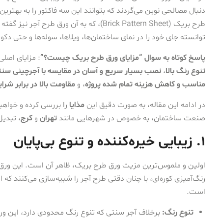
دنبال مصالحی نوین می‌گردند که بتوانند این سه فاکتور را به بهتری
طرح بریک (Brick Pattern Sheet)، که به آن و
توانسته جای خود را در نمای ساختمان‌ها، ویلاها، سوله‌ها و حتی دکو
پاسخ کوتاه به سوال “مزایای ورق طرح بریک چیست؟”
: مزایای اصل
تنوع رنگ بالا
،
نصب بسیار سریع و آسان در مقایسه با آجرچینی سن
مناسب و کاهش هزینه تمام شده پروژه
، و
مقاومت بالا در برابر شرا
در ادامه این مقاله، به صورت دقیق این
مذایا
را بررسی کرده و خواه
صنعت ساختمان، به خصوص در شهرهایی مانند
تهران
و
کرج
، تبدی
۱. زیبایی خیره‌کننده و تنوع بی‌پایان
اولین و ملموس‌ترین مزیت ورق طرح بریک، ظاهر آن است. این ورق‌ها
رنگ‌آمیزی کوره‌ای، با چنان دقتی طرح آجر را شبیه‌سازی می‌کنند که
است.
تنوع رنگ:
برخلاف آجر سنتی که تنوع رنگ محدودی دارد، این ورق‌