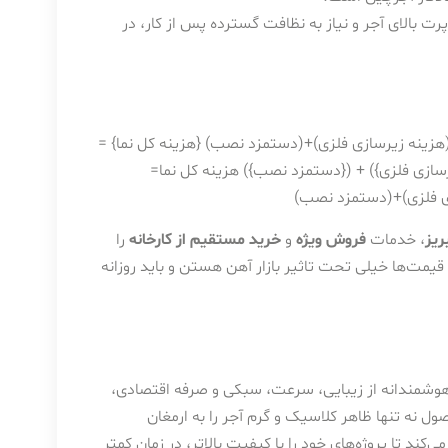
 بالای آجر و نیاز به نظافت گسترده پس از کار، در
هزینه زیرسازی فلزی)+(دستمزد نصب) {هزینه کل نما} =
یرسازی فلزی}) + ({دستمزد نصب})
هزینه کل نما
=
 فلزی
)
+
(
دستمزد نصب
)
ریز
، خدمات
فروش ویژه
و
خرید مستقیم از کارخانه
را
یمت‌ها خیلی تحت تاثیر بازار آهن هستن و باید روزانه
هوشمندانه از زیبایی، سرعت، سبکی و صرفه اقتصادی،
 نه تنها ظاهر کلاسیک و گرم آجر را به ارمغان
‌کند تا پروژه‌های خود را با کیفیت بالاتر، در زمان کمتر