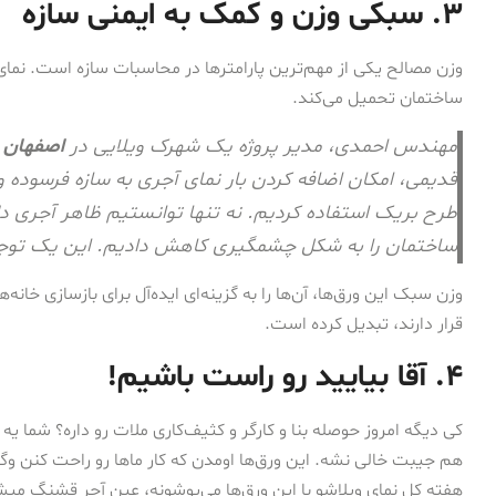
۳. سبکی وزن و کمک به ایمنی سازه
وزن مصالح یکی از مهم‌ترین پارامترها در محاسبات سازه است. نمای
ساختمان تحمیل می‌کند.
مهندس احمدی، مدیر پروژه یک شهرک ویلایی در
اصفهان
م
قدیمی، امکان اضافه کردن بار نمای آجری به سازه فرسوده 
طرح بریک استفاده کردیم. نه تنها توانستیم ظاهر آجری دلخوا
ساختمان را به شکل چشمگیری کاهش دادیم. این یک توجیح 
وزن سبک این ورق‌ها، آن‌ها را به گزینه‌ای ایده‌آل برای بازسازی خان
قرار دارند، تبدیل کرده است.
۴. آقا بیایید رو راست باشیم!
کی دیگه امروز حوصله بنا و کارگر و کثیف‌کاری ملات رو داره؟ شما 
هم جیبت خالی نشه. این ورق‌ها اومدن که کار ماها رو راحت کنن وگرنه
هفته کل نمای ویلاشو با این ورق‌ها می‌پوشونه، عین آجر قشنگ میش