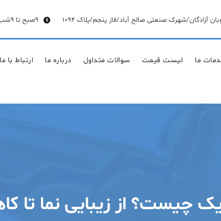
وبان آزادگان/شهرک صنعتی صالح آباد/فاز پنجم/پلاک 1094
9صبح تا 9شب
مات ما
لیست قیمت
سوالات متداول
درباره ما
ارتباط با ما
ریک چیست؟ از زیبایی نما تا 