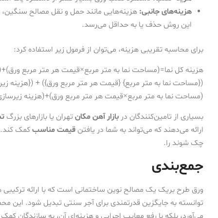
هزینه‌های جانبی:
هزینه‌هایی مانند حمل و نقل مصالح سنگین، پرت
این روش حذف یا به حداقل می‌رسد.
برای محاسبه تقریبی هزینه، می‌توان از فرمول زیر استفاده کرد:
هزینه کل نما=(مساحت نما به متر مربع×قیمت هر متر مربع ورق)+(
({مساحت نما به متر مربع} {قیمت هر متر مربع ورق}) + ({هزینه ز
(
مساحت نما به متر مربع
×
قیمت هر متر مربع ورق
)
+
(
هزینه زیرسازی
بسیاری از تامین‌کنندگان در
بازار آهن مکان
تهران یا بازارهای بزرگ
تب
ارائه می‌دهند که می‌تواند به شما در یافتن
قیمت مناسب
کمک کند. ق
چک شوند را.
جمع‌بندی
ورق طرح بریک یک مصالح نوین ساختمانی است که با ارائه ترکیبی 
توانسته به جایگزین قدرتمندی برای آجر سنتی تبدیل شود. این محصول
می‌آورد، بلکه با رفع معایب اجرایی و هزینه‌ای آن، به سازندگان کمک می