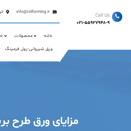
Ski
t
info@rolforming.ir
ات
Call Us
conten
021-55927948-9
خانه
محصولات
خد
ورق شیروانی-رول فرمینگ
مزایای ورق طرح ب