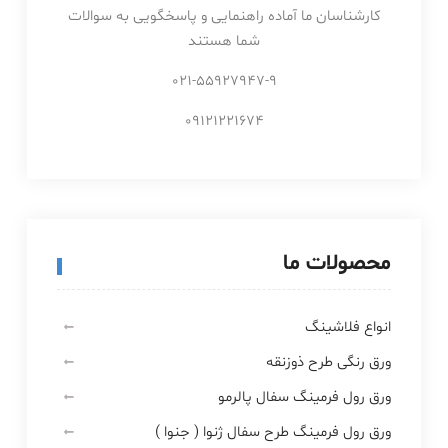
کارشناسان ما آماده راهنمایی و پاسخگویی به سوالات
شما هستند
021-55927947-9
09121221674
محصولات ما
انواع فلاشینگ
ورق رنگی طرح ذوزنقه
ورق رول فرمینگ سفال پالرمو
ورق رول فرمینگ طرح سفال ژنوا ( جنوا )