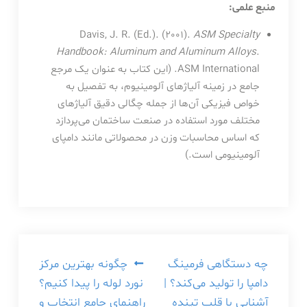
منبع علمی:
Davis, J. R. (Ed.). (2001).
ASM Specialty
Handbook: Aluminum and Aluminum Alloys
.
ASM International. (این کتاب به عنوان یک مرجع
جامع در زمینه آلیاژهای آلومینیوم، به تفصیل به
خواص فیزیکی آن‌ها از جمله چگالی دقیق آلیاژهای
مختلف مورد استفاده در صنعت ساختمان می‌پردازد
که اساس محاسبات وزن در محصولاتی مانند دامپای
آلومینیومی است.)
راهبری
چه دستگاهی فرمینگ
چگونه بهترین مرکز
دامپا را تولید می‌کند؟ |
نورد لوله را پیدا کنیم؟
نوشته
آشنایی با قلب تپنده
راهنمای جامع انتخاب و