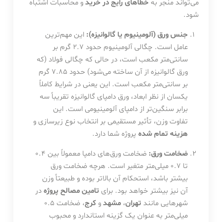
می‌تواند منجر به
خطاهای رایج در خرید
و محاسبات اشتباه
شود.
جنس ورق (آلومینیوم یا گالوانیزه):
این مهم‌ترین
عامل است. چگالی آلومینیوم حدود ۲.۷ گرم بر
سانتی‌متر مکعب است، در حالی که چگالی فولاد (که
ورق گالوانیزه از آن ساخته می‌شود) حدود ۷.۸۵ گرم
بر سانتی‌متر مکعب است. این یعنی در شرایط کاملاً
یکسان از نظر ابعاد، ورق دامپای گالوانیزه تقریباً سه
برابر سنگین‌تر از دامپای آلومینیومی است. این
تفاوت وزن، تأثیر مستقیمی بر انتخاب نوع زیرسازی و
هزینه تمام شده
پروژه شما دارد.
ضخامت ورق:
ضخامت ورق‌های دامپا معمولاً بین ۰.۴
تا ۰.۷ میلی‌متر متغیر است. هرچه ضخامت ورق
بیشتر باشد، استحکام آن بالاتر بوده و طبیعتاً وزن
آن نیز بیشتر خواهد بود. برای
تامین مصالح پروژه
در
شهرهایی مانند
تهران
،
مشهد
و
کرج
، ضخامت ۰.۵
میلی‌متر به عنوان یک گزینه استاندارد و محبوب