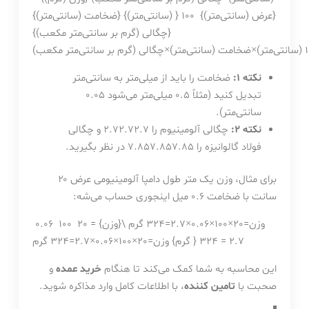
{عرض (سانتی‌متر)} 100 { (سانتی‌متر)} {ضخامت (سانتی‌متر)}
{چگالی (گرم بر سانتی‌متر مکعب)}
(سانتی‌متر)
×
ضخامت (سانتی‌متر)
×
چگالی (گرم بر سانتی‌متر مکعب)
نکته ۱:
ضخامت را باید از میلی‌متر به سانتی‌متر
تبدیل کنید (مثلاً ۰.۵ میلی‌متر می‌شود ۰.۰۵
سانتی‌متر).
نکته ۲:
چگالی آلومینیوم را
2.7
2.72.7
و چگالی
فولاد گالوانیزه را
7.85
7.857.85
در نظر بگیرید.
برای مثال، وزن یک متر طول دامپا آلومینیومی عرض ۲۰
سانت با ضخامت ۰.۶ میل اینجوری حساب می‌شه:
وزن=20×100×0.06×2.7=324 گرم \{وزن} = 20 100 0.06
2.7 = 324 { گرم}
وزن
=
20
×
100
×
0.06
×
2.7
=
324
گرم
این محاسبه به شما کمک می‌کند تا هنگام
خرید عمده
و
صحبت با
تامین کننده
، با اطلاعات کامل وارد مذاکره شوید.