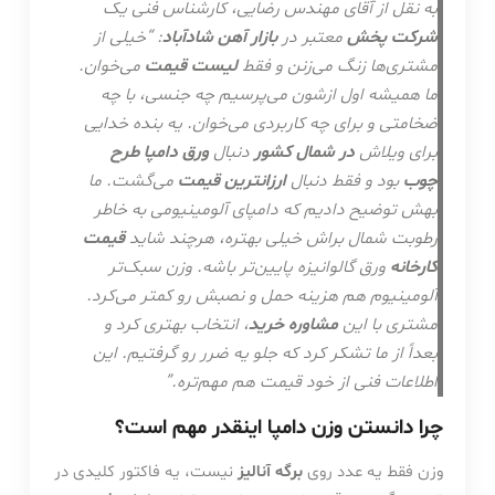
به نقل از آقای مهندس رضایی، کارشناس فنی یک
شرکت پخش
معتبر در
بازار آهن شادآباد
: “خیلی از
مشتری‌ها زنگ می‌زنن و فقط
لیست قیمت
می‌خوان.
ما همیشه اول ازشون می‌پرسیم چه جنسی، با چه
ضخامتی و برای چه کاربردی می‌خوان. یه بنده خدایی
برای ویلاش
در شمال کشور
دنبال
ورق دامپا طرح
چوب
بود و فقط دنبال
ارزانترین قیمت
می‌گشت. ما
بهش توضیح دادیم که دامپای آلومینیومی به خاطر
رطوبت شمال براش خیلی بهتره، هرچند شاید
قیمت
کارخانه
ورق گالوانیزه پایین‌تر باشه. وزن سبک‌تر
آلومینیوم هم هزینه حمل و نصبش رو کمتر می‌کرد.
مشتری با این
مشاوره خرید
، انتخاب بهتری کرد و
بعداً از ما تشکر کرد که جلو یه ضرر رو گرفتیم. این
اطلاعات فنی از خود قیمت هم مهم‌تره.”
چرا دانستن وزن دامپا اینقدر مهم است؟
وزن فقط یه عدد روی
برگه آنالیز
نیست، یه فاکتور کلیدی در