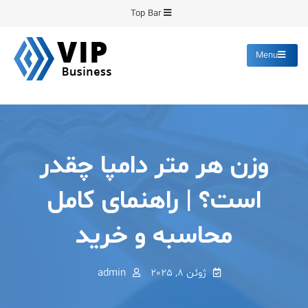
Ski
Top Bar
t
conten
Menu
پیشرو فرمینگ
انواع ورق های رنگی روغنی
گالوانیزه پانچ برش
وزن هر متر دامپا چقدر
است؟ | راهنمای کامل
محاسبه و خرید
ژوئن 8, 2025
admin