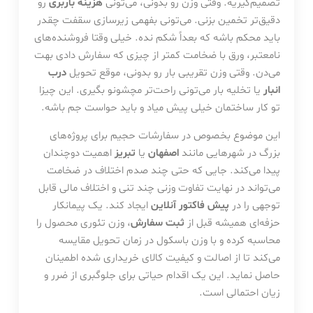
تصمیم‌گیریه. وقتی وزن رو بدونی، می‌تونی
هزینه باربری
رو
دقیق‌تر تخمین بزنی. می‌تونی بفهمی زیرسازی سقفت چقدر
باید محکم باشه که بعداً شکم نده. خیلی وقتا فروشنده‌های
نامعتبر، ورق با ضخامت کمتر از چیزی که سفارش دادی بهت
می‌دن. وقتی وزن تقریبی بار رو بدونی، موقع تحویل
درب
انبار
یا تخلیه بار می‌تونی راحت‌تر مچشونو بگیری. این چیزا
تو کار ساختمان خیلی پیش میاد و باید حواست جم باشه.
این موضوع بخصوص در سفارشات حجیم برای پروژه‌های
بزرگ در شهرهایی مانند
اصفهان
یا
تبریز
اهمیت دوچندان
پیدا می‌کند. جایی که حتی چند صدم اختلاف در ضخامت
می‌تواند در نهایت تفاوت وزنی چند تنی و اختلاف مالی قابل
توجهی را در
پیش فاکتور آنلاین
ایجاد کند. یک پیمانکار
حزفه‌ای همیشه قبل از
ثبت سفارش
، وزن تئوری محصول را
محاسبه کرده و با وزن باسکول در زمان تحویل مقایسه
می‌کند تا از اصالت و کیفیت کالای خریداری شده اطمینان
حاصل نماید. این یک اقدام حیاتی برای جلوگبری از ضرر و
زیان احتمالی است.