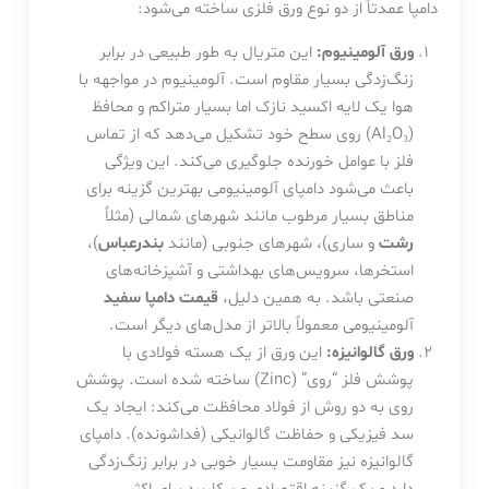
دامپا عمدتاً از دو نوع ورق فلزی ساخته می‌شود:
ورق آلومینیوم:
این متریال به طور طبیعی در برابر
زنگ‌زدگی بسیار مقاوم است. آلومینیوم در مواجهه با
هوا یک لایه اکسید نازک اما بسیار متراکم و محافظ
(Al₂O₃) روی سطح خود تشکیل می‌دهد که از تماس
فلز با عوامل خورنده جلوگیری می‌کند. این ویژگی
باعث می‌شود دامپای آلومینیومی بهترین گزینه برای
مناطق بسیار مرطوب مانند شهرهای شمالی (مثلاً
رشت
و ساری)، شهرهای جنوبی (مانند
بندرعباس
)،
استخرها، سرویس‌های بهداشتی و آشپزخانه‌های
صنعتی باشد. به همین دلیل،
قیمت دامپا سفید
آلومینیومی معمولاً بالاتر از مدل‌های دیگر است.
ورق گالوانیزه:
این ورق از یک هسته فولادی با
پوشش فلز “روی” (Zinc) ساخته شده است. پوشش
روی به دو روش از فولاد محافظت می‌کند: ایجاد یک
سد فیزیکی و حفاظت گالوانیکی (فداشونده). دامپای
گالوانیزه نیز مقاومت بسیار خوبی در برابر زنگ‌زدگی