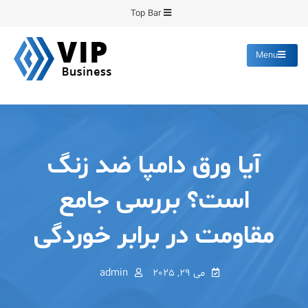
Ski
Top Bar
t
conten
Menu
پیشرو فرمینگ
انواع ورق های رنگی روغنی
گالوانیزه پانچ برش
آیا ورق دامپا ضد زنگ
است؟ بررسی جامع
مقاومت در برابر خوردگی
می 29, 2025
admin