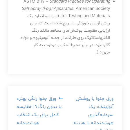
ASTM B117 –
Standard Practice for Operating
Salt Spray (Fog) Apparatus
. American Society
for Testing and Materials. (این استاندارد یک
روش آزمون خوردگی تسریع شده است که برای
ارزیابی مقاومت پوشش‌های محافظ مانند رنگ
الکترواستاتیک روی فلزات، از جمله آلومینیوم و فولاد
گالوانیزه، در برابر محیط نمکی و مرطوب به کار
می‌رود.)
راهبری
ورق جنوا با پوشش
ورق جنوا رنگی بهتره
آلوزینک: یک
یا بدون رنگ؟ | مقایسه
نوشته
سرمایه‌گذاری
کامل برای یک انتخاب
هوشمندانه یا هزینه
هوشمندانه