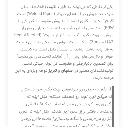
یکی از نقاطی که می‌تواند به طور بالقوه نقطه‌ضعف تلقی
شود، خط جوش در لوله‌های درزدار (Welded Pipes) است.
اگر فرآیند جوشکاری (معمولاً به روش مقاومت الکتریکی یا
ERW) به درستی انجام نشود و یا عملیات حرارتی پس از
جوش صورت نگیرد، “ناحیه متأثر از حرارت” (Heat Affected
Zone – HAZ) ممکن است خواص مکانیکی متفاوتی نسبت
به فلز پایه داشته باشد. به همین دلیل است که کیفیت
جوش و بازرسی‌های پس از آن (مانند تست‌های غیرمخرب)
برای تضمین یکپارچگی و مقاومت کل لوله حیاتی است.
تولیدکنندگان معتبر در
اصفهان
و
تبریز
توجه ویژه‌ای به این
مرحله دارند.
آقا بذار یه چیزی رو خودمونی بهت بگم. این داستان
که میگن نورد لوله رو ضعیف میکنه، مثل اینه که
بگی ورزش کردن بدن آدمو ضعیف میکنه! دقیقن
برعکسه. وقتی ورق میره زیر غلتک، مثل اینه که داری
فلز رو می‌فرستی باشگاه بدنسازی! عضله‌هاش (یعنی
ساختار مولکولیش) قوی‌تر و سفت‌تر میشه. البته