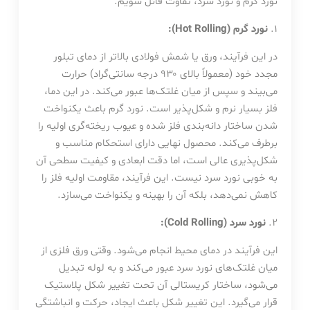
نورد گرم و نورد سرد، تفاوت قائل شویم.
۱.
نورد گرم (Hot Rolling):
در این فرآیند، ورق یا شمش فولادی بالاتر از دمای تبلور
مجدد خود (معمولاً بالای ۹۳۰ درجه سانتی‌گراد) حرارت
می‌بیند و سپس از میان غلتک‌ها عبور می‌کند. در این دما،
فلز بسیار نرم و شکل‌پذیر است. نورد گرم باعث یکنواخت
شدن ساختار دانه‌بندی فلز شده و عیوب ریخته‌گری اولیه را
برطرف می‌کند. محصول نهایی دارای استحکام مناسب و
شکل‌پذیری عالی است، اما دقت ابعادی و کیفیت سطحی آن
به خوبی نورد سرد نیست. این فرآیند، مقاومت اولیه فلز را
کاهش نمی‌دهد، بلکه آن را بهینه و یکنواخت می‌سازد.
۲.
نورد سرد (Cold Rolling):
این فرآیند در دمای محیط انجام می‌شود. وقتی ورق فلزی از
میان غلتک‌های نورد سرد عبور می‌کند و به لوله تبدیل
می‌شود، ساختار کریستالی آن تحت تغییر شکل پلاستیک
قرار می‌گیرد. این تغییر شکل باعث ایجاد، حرکت و انباشتگی