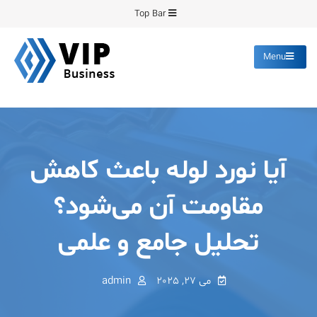
Ski
Top Bar
t
conten
Menu
پیشرو فرمینگ
انواع ورق های رنگی روغنی
گالوانیزه پانچ برش
آیا نورد لوله باعث کاهش
مقاومت آن می‌شود؟
تحلیل جامع و علمی
می 27, 2025
admin