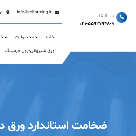
Ski
t
info@rolforming.ir
ات
Call Us
conten
021-55927948-9
خانه
محصولات
خد
ورق شیروانی-رول فرمینگ
ضخامت استاندارد ورق دا