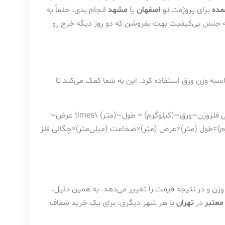
مده
برای پروژه‌ت تو
اصفهان
یا
مشهد
انجام بدی، حتماً یه
ه جنس بی‌کیفیت بهت بفروشن که دو روز دیگه خرج رو
سبه وزن ورق استفاده کرد. این به شما کمک می‌کند تا
وزن ورق (کیلوگرم)=طول (متر)×عرض (متر)×ضخامت (میلی‌متر)×چگالی فلزوزن~ورق~(کیلوگرم) = طول~(متر) \times عرض~
م
)
=
طول
(
متر
)
×
عرض
(
متر
)
×
ضخامت
(
میلی‌متر
)
×
چگالی
فلز
میلی‌متر در ضخامت، چگونه وزن و در نتیجه قیمت را تغییر می‌دهد. به همین دلیل،
معتبر
در
تهران
یا هر شهر دیگری، برای یک خرید شفاف