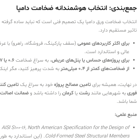
جمع‌بندی: انتخاب هوشمندانه ضخامت دامپا
انتخاب ضخامت ورق دامپا یک تصمیم فنی است که نباید ساده گرفته شود
تاثیر مستقیم دارد.
برای اکثر کاربردهای عمومی
(سقف پارکینگ، فروشگاه، راهرو) با عرض پنل ۱۰ سان
عالی و استاندارد است.
برای پروژه‌های حساس یا پنل‌های عریض
، به سراغ ضخامت
0.6 یا 0.7 میلی‌متر
از ضخامت‌های کمتر از 0.4 میلی‌متر
به شدت پرهیز کنید، مگر اینکه ا
در نهایت، همیشه برای
تامین مصالح پروژه
خود به سراغ یک
تامین کنن
فوری
به شهرهایی مانند
رشت
یا
کرمان
را داشته باشد و
ضمانت اصالت ک
شما باشد.
منبع علمی:
.
AISI S100-16, North American Specification for the Design of
Cold-Formed Steel Structural Members
. (این استاندارد به طور