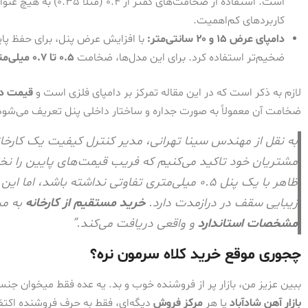
است. استفاده از ضخامت‌ه
کاربردهای کم‌اهمیت.
دامپای عرض ۱۵ و ۲۰ سانتی‌متر:
با افزایش عرض پنل، برای حفظ پاید
ضخیم‌تر استفاده کرد. برای این مدل‌ها، ضخامت
0.5 تا 0.7 میلی‌متر
لازم به ذکر است که در این مقاله تمرکز بر دامپای فلزی است و
قیمت دا
ضخامت آن معمولاً به صورت جداره و ساختار داخلی پنل تعریف می‌شود 
به نقل از مهندس سینا تهرانی، مدیر کنترل کیفیت یک کارخان
ظاهر با یک پنل ۰.۵ میلی‌متری تفاوتی نداشته با
زیبایی سقف در درازمدت دارد.
خرید مستقیم از کارخانه
به مش
مشخصات استاندارد
و واقعی دریافت می‌کند.”
چجوری موقع خرید کلاه سرمون نره؟
ببین عزیز من، بازار پر از فروشنده خوب و بد. یه عده فقط میخوان جن
بازار آهن شادآباد
یا هر
مرکز فروش