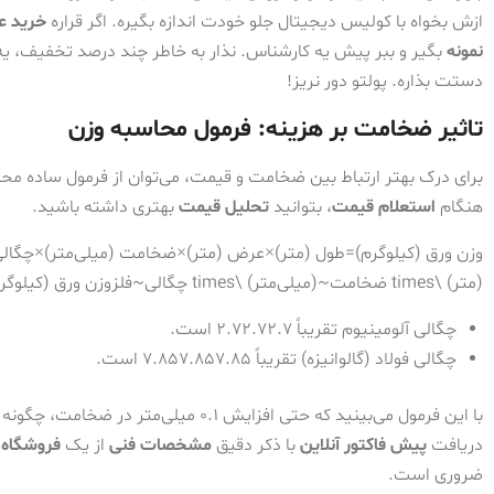
ازش بخواه با کولیس دیجیتال جلو خودت اندازه بگیره. اگر قراره
خرید ع
نمونه
بگیر و ببر پیش یه کارشناس. نذار به خاطر چند درصد تخفیف، ی
دستت بذاره. پولتو دور نریز!
تاثیر ضخامت بر هزینه: فرمول محاسبه وزن
برای درک بهتر ارتباط بین ضخامت و قیمت، می‌توان از فرمول ساده محا
هنگام
استعلام قیمت
، بتوانید
تحلیل قیمت
بهتری داشته باشید.
(متر) \times ضخامت~(میلی‌متر) \times چگالی~فلز
وزن
ورق
(
کیلوگر
چگالی آلومینیوم تقریباً
2.7
2.72.7
است.
چگالی فولاد (گالوانیزه) تقریباً
7.85
7.857.85
است.
با این فرمول می‌بینید که حتی افزایش 0.1 
دریافت
پیش فاکتور آنلاین
با ذکر دقیق
مشخصات فنی
از یک
فروشگاه 
ضروری است.