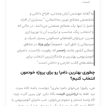
است.
به گفته مهندس آرش وحدتی، طراح داخلی و
متخصص مصالح نوین ساختمانی: “بسیاری از افراد
دامپا را تنها یک مصالح صنعتی می‌دانند، در حالی که
با انتخاب رنگ مناسب و ترکیب آن با نورپردازی
مدرن، می‌توان فضاهای مسکونی بسیار شیک و
مینیمالی را خلق کرد. خصوصاً
برای ویلا
در مناطق
شمالی کشور مانند
رامسر
که رطوبت بالاست، دامپای
آلومینیومی بهترین و ماندگارترین انتخاب برای
سقف‌های کاذب خارجی و داخلی است.”
چطوری بهترین دامپا رو برای پروژه خودمون
انتخاب کنیم؟
هی، رفیق! می‌خوای دامپا بخری؟ حواست باشه کلاه سرت
نره. فقط به
ارزانترین قیمت
نگاه نکن. اول ببین کارت چیه.
اگه واسه استخر و حموم می‌خوای، خب دامپای آلومینیومی یا
PVC خوبه. اگه واسه پارکینگ یا یه جای خشک می‌خوای،