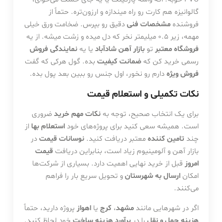
گالوانیزه هم کارت رو راه میندازه و ارزون‌تره. حتماً از
فروشنده
مشخصات فنی
دقیق رو بپرس. ضخامت ورق خیلی
مهمه، زیر ۰.۵ میلیمتر نخر که دل میده و زشت میشه. از یه
فروشگاه معتبر
تو
بازار آهن شادآباد
یا یه
نمایندگی فروش
رسمی خرید کن که
ضمانت کیفیت
بده. گول هرکی که گفت
فروش ویژه
دارم رو نخور، اول جنس رو ببین بعد پول بده.
نکات تکمیلی و استعلام قیمت
برای یک انتخاب صحیح، توجه به
نکات مهم خرید
ضروری
است. همیشه سعی کنید برای پروژه‌های خود
استعلام بها
از
چند
تامین کننده
معتبر دریافت کنید.
نوسانات قیمت
در
بازار آهن و آلومینیوم زیاد است، بنابراین دریافت
قیمت
امروز
قبل از خرید نهایی اهمیت دارد. بسیاری از شرکت‌ها
امکان
ارسال به شهرستان
و تحویل سریع بار را فراهم
می‌کنند.
اگر در شهرهایی مانند
مشهد
،
کرج
یا
اهواز
پروژه دارید، حتماً
هزینه حمل و نقل
را در
برآورد هزینه ساخت
خود لحاظ کنید.