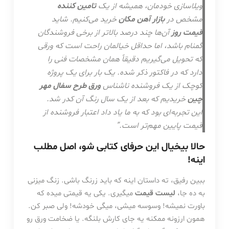
ویلاسازی خودمان، همیشه از یک
تامین کننده
مشخص در
بازار آهن مکان
خرید می‌کنیم. شاید
قیمت روز
آن‌ها چند درصد بالاتر از برخی فروشندگان
گمنام باشد، اما حداقل خیالمان راحت است که ورقی
که تحویل می‌گیریم دقیقاً همان مشخصات فنی را
دارد که در فاکتور ذکر شده. یک بار برای یک پروژه
کوچک از یک فروشنده ناشناس
ورق طرح سفال مهر
چین
خریدیم که بعد از یک سال رنگ آن کدر شد.
این تجربه‌ای بود که به ما یاد داد اعتبار فروشنده از
قیمت پایین مهم‌تر است.”
حالا بیخیال این حرفای کتابی شو، اصل مطلب
اینه!
ببین رفیق، ته داستان اینه که باید زرنگ باشی. زنگ میزنی
به ده جا،
لیست قیمت
میگیری. یکی یه قیمتی میده که
باورت نمیشه! وسوسه میشی، میگی خودشه! ولی صبر کن.
همون ارزونه ممکنه یه جای کارش بلنگه. یا ضخامت ورق رو