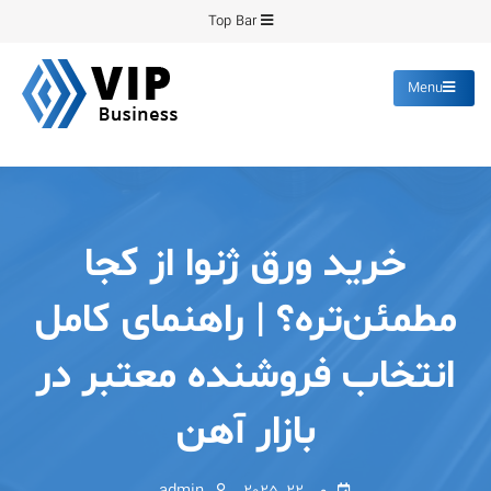
Ski
Top Bar
t
conten
Menu
پیشرو فرمینگ
انواع ورق های رنگی روغنی
گالوانیزه پانچ برش
خرید ورق ژنوا از کجا
مطمئن‌تره؟ | راهنمای کامل
انتخاب فروشنده معتبر در
بازار آهن