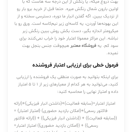
بهت دروغ میگه، یا رنگش از این درجه سه هاست که با
اولین بارون شمال رنگش میره. حتما قبل از خرید برو بار رو
از نزدیک ببین. اگه گفتن انبار ما دوره، دسترسی سخته و از
این بهونه‌ها آوردن، یه کاسه‌ای زیر نیم‌کاسه است. ورق رو با
میکرومتر اندازه بگیر، دست بکش روش ببین رنگش زبر
نباشه. این مراکز معمولا اعتبار خود را خراب نمی‌کنند برای
سود کم. یه
فروشگاه معتبر
هیچوقت جنس بنجل بهت
نمیده.
فرمول خطی برای ارزیابی اعتبار فروشنده
برای اینکه بتوانید به صورت منطقی یک فروشنده را ارزیابی
کنید، می‌توانید به هر کدام از معیارهای زیر از 1 تا 5 امتیاز
داده و امتیاز نهایی را محاسبه کنید:
امتیاز اعتبار=(سابقه فعالیت)+(داشتن انبار فیزیکی)+(ارائه
فاکتور رسمی)+(امکان بازدید حضوری) {امتیاز اعتبار} =
({سابقه فعالیت}) + ({داشتن انبار فیزیکی}) + ({ارائه فاکتور
رسمی}) + ({امکان بازدید حضوری})
امتیاز اعتبار
=