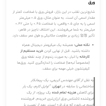
ورق
شایع‌ترین تقلب در این بازار، فروش ورق با ضخامت کمتر از
مقدار اسمی آن است. به عنوان مثال، ورق 0.5 میلی‌متر
اسمی را به جای 0.5 واقعی، با ضخامت 0.45 یا حتی 0.42
میلی‌متر به شما می‌فروشند. این اختلاف ناچیز در ظاهر،
تأثیر 엄청 زیادی بر مقاومت مکانیکی و طول عمر سقف دارد.
نکته عملی:
همیشه یک میکرومتر دیجیتال همراه
داشته باشید. قبل از نهایی کردن
خرید مستقیم از
کارخانه
یا انبار، به صورت رندوم از چند نقطه ورق
(مخصوصاً لبه‌ها) ضخامت را اندازه‌گیری کنید. ورق‌ها
کیفیتشون خیلی مهمه برای سقف.
به نقل از آقای مهندس کریمی، یک پیمانکار
ساختمانی با سابقه در
تهران
: “اوایل کارم، یک بار
برای کاهش
هزینه تمام شده
یک پروژه، از یک
فروشنده ناشناس ورق ارزان‌تری خریدم. فروشنده
قسم می‌خورد که ورق 0.5 است. بعد از نصب، با