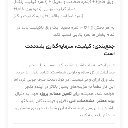
ورق خام}) + ({نمره ضخامت واقعی}) + ({نمره کیفیت رنگ})
امتیاز کیفیت نهایی
=
(
نمره ورق خام
)
+
(
نمره ضخامت واقعی
)
+
(
نمره کیفیت رنگ
)
به هر بخش از 1 تا 10 نمره دهید. یک ورق باکیفیت باید در
تمام بخش‌ها نمره بالایی کسب کند.
جمع‌بندی: کیفیت، سرمایه‌گذاری بلندمدت
است
در نهایت، به یاد داشته باشید که سقف، خط مقدم
محافظت از کل سازه و دارایی شماست. شاید بتوان با خرید
یک ورق ارزان و بی‌کیفیت، در کوتاه‌مدت صرفه‌جویی کرد، اما
این کار قطعاً به هزینه‌های بسیار بالاتر در آینده منجر
خواهد شد. همیشه برای
تامین مصالح پروژه
خود، به دنبال
برند معتبر
،
مشخصات فنی
دقیق و فروشندگان پاسخگو
باشید و با بررسی هوشمندانه این 5 نکته، خریدی مطمئن و
ماندگار را تجربه کنید.