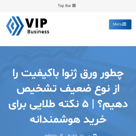
Ski
Top Bar
t
conten
Menu
پیشرو فرمینگ
انواع ورق های رنگی روغنی
گالوانیزه پانچ برش
چطور ورق ژنوا باکیفیت را
از نوع ضعیف تشخیص
دهیم؟ | 5 نکته طلایی برای
خرید هوشمندانه