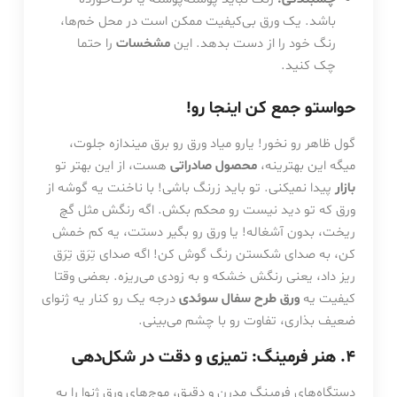
باشد. یک ورق بی‌کیفیت ممکن است در محل خم‌ها،
رنگ خود را از دست بدهد. این
مشخسات
را حتما
چک کنید.
حواستو جمع کن اینجا رو!
گول ظاهر رو نخور! یارو میاد ورق رو برق میندازه جلوت،
میگه این بهترینه،
محصول صادراتی
هست، از این بهتر تو
بازار
پیدا نمیکنی. تو باید زرنگ باشی! با ناخنت یه گوشه از
ورق که تو دید نیست رو محکم بکش. اگه رنگش مثل گچ
ریخت، بدون آشغاله! یا ورق رو بگیر دستت، یه کم خمش
کن، به صدای شکستن رنگ گوش کن! اگه صدای تِرَق تِرَق
ریز داد، یعنی رنگش خشکه و به زودی می‌ریزه. بعضی وقتا
کیفیت یه
ورق طرح سفال سوئدی
درجه یک رو کنار یه ژنوای
ضعیف بذاری، تفاوت رو با چشم می‌بینی.
4. هنر فرمینگ: تمیزی و دقت در شکل‌دهی
دستگاه‌های فرمینگ مدرن و دقیق، موج‌های ورق ژنوا را به