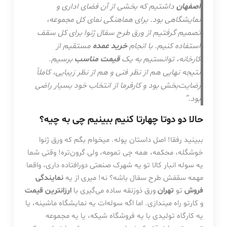
اصفهان
داشتیم که بخشی از آن فضای اداری و
نمایشگاهی بود. برای هماهنگی نمای کل مجموعه،
تصمیم گرفتیم از ورق طرح سفال ژنوا برای کل سقف
استفاده کنیم. با انجام
خرید عمده
مستقیم از
کارخانه، توانستیم به یک
قیمت مناسب
برسیم.
نتیجه نهایی هم از نظر فنی و هم از نظر زیبایی، کاملاً
رضایت‌بخش بود و کارفرما از انتخاب خود بسیار راضی
بود.”
حالا دو دوتا چهارتا کنیم ببینیم چی به چیه؟
ببینید رفقا! اصل داستان پوله. میخوام بگم که ورق ژنوا
خوشگله، محکمه، همه چی تمومه، ولی گرون‌تره! وقتی شما
یه سوله انبار کالا تو یه شهرک صنعتی دورافتاده داری، واقعا
مهمه سقفش طرح سفال باشه؟ نه! میری از یه
نمایندگی
فروش
تو
تهران
ورق ذوزنقه ساده می‌گیری با
ارزانترین قیمت
و کارتو راه میندازی. اما اگه سوله‌ات یه نمایشگاه ماشینه، یا
یه کارگاه تولیدی با یه فروشگاه شیکه، یا یه مجموعه