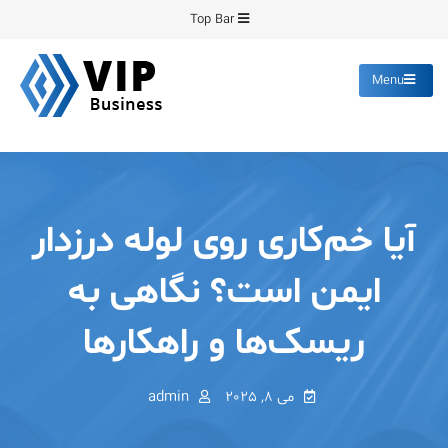
Ski
Top Bar
t
conten
Menu
پیشرو فرمینگ
انواع ورق های رنگی روغنی
گالوانیزه پانچ برش
آیا خم‌کاری روی لوله درزدار
ایمن است؟ نگاهی به
ریسک‌ها و راهکارها
می 8, 2025
admin