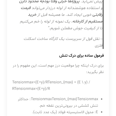
پیش نمی‌آید.
پروژه‌ها خیلی وقتا بودجه محدود دارن
و استفاده هوشمندانه از لوله درزدار می‌تواند
قیمت
رقابتی
خوبی ایجاد کند. ما همیشه قبل از
خرید
مستقیم از کارخانه
، یک نمونه از لوله را خم می‌کنیم
تا از کیفیت جوش مطمئن شویم.”
– نقل قول از سرپرست یک کارگاه ساخت اسکلت
فلزی
فرمول ساده برای درک تنش
برای درک اینکه چرا موقعیت درز مهم است، این مفهوم را در
نظر بگیرید:
Tensionmax=(E×y)/RTension_{max} = (E \ y) /
R
T
e
n
s
i
o
n
ma
x
=
(
E
×
y
)
/
R
x
ma
n
o
i
s
n
e
T
TensionmaxTension_{max}
: حداکثر
تنش کششی در بیرونی‌ترین نقطه خم.
E
: مدول الاستیسیته فولاد (یک عدد ثابت).