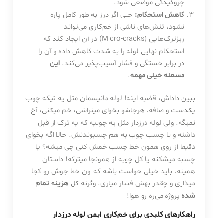
چروکیدگی موضعی شود.
کاهش استحکام:
حتی اگر درز به طور کامل پاره
نشود، تنش‌های ناشی از خم‌کاری می‌تواند
ریزترک‌هایی (Micro-cracks) در آن ایجاد کند که
استحکام نهایی لوله را به شدت کاهش داده و آن را
در برابر خستگی و فشار آسیب‌پذیر می‌کند.
این
مسعله خیلی مهمه
.
ببین داداش، قضیه اینه! لوله مانیسمان مثل یه تیکه چوب
یکدست و صافه. هرجاشو بخوای میتراشی، خم میکنی، آخ
نمیگه. ولی لوله درزدار مثل یه چوبیه که یه ترک از قبل
داشته و با چسب چوب به هم چسبوندنش. حالا اگه بخوای
دقیقا از روی همون خط چسب خمش کنی چی میشه؟ یا
چسبه میشکنه یا کل چوبه از همونجا میترکه! داستان
همینه. باید خیلی حواست باشه که اون خط جوش رو کجا
میذاری و چقدر بهش فشار میاری. وگرنه کل
هزینه تمام
شده
پروژه می‌ره رو هوا!
راهکارهای کلیدی برای خم‌کاری ایمن لوله درزدار