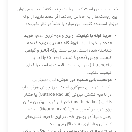
خبر خوب این است که با رعایت چند نکته کلیدی، می‌توان
این ریسک‌ها را به حداقل رساند. اگر قصد دارید از لوله
درزدار استفاده کنید، این موارد را حتماً در نظر بگیرید:
خرید لوله با کیفیت:
اولین و مهم‌ترین قدم،
خرید
عمده
یا خرد از یک
فروشگاه معتبر
و
تولید کننده
شناخته شده است. درخواست
برگه آنالیز
و گواهی
کیفیت جوش (معمولاً تست Eddy Current یا
Ultrasonic) ضروری است.
قیمت مناسب
را فدای
کیفیت نکنید.
موقعیت‌یابی صحیح درز جوش:
این مهم‌ترین
تکنیک در حین خم‌کاری است. درز جوش هرگز نباید
در ناحیه کشش بیرونی (Outside Radius) یا فشار
داخلی (Inside Radius) خم قرار گیرد. بهترین مکان
برای درز، در “محور خنثی” (Neutral Axis) است؛
یعنی دقیقاً در پهلوی خم. در این ناحیه، تنش‌های
کششی و فشاری به حداقل می‌رسند.
استفاده از تجهیزات مناسب:
قیمت دستگاه خم کن