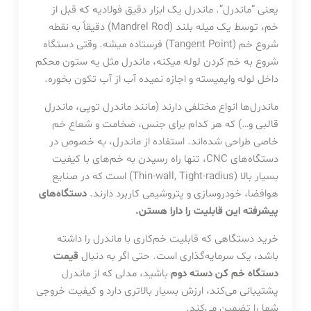
یعنی “ماندرل”. ماندرل یک ابزار دقیق فولادیه که قبل از
خم، توسط یک میله بلند (Mandrel Rod) دقیقاً به نقطه
شروع خم (Tangent Point) فرستاده میشه. وقتی دستگاه
شروع به خم کردن لوله میکنه، ماندرل مثل یه ستون محکم
داخل لوله وایمیسته و اجازه نمیده آب از آب تکون بخوره.
ماندرل‌ها انواع مختلفی دارند (مانند ماندرل توپی، ماندرل
قالبی و…) که هر کدام برای جنس، ضخامت و شعاع خم
خاصی طراحی شده‌اند. استفاده از ماندرل، به خصوص در
دستگاه‌های CNC، تنها راه رسیدن به خم‌های با کیفیت
بسیار بالا (Thin-wall, Tight-radius) است که در صنایع
هوافضا، خودروسازی و پتروشیمی کاربرد دارند.
دستگاه‌های
پیشرفته این قابلیت را دارا هستن.
خرید دستگاهی که قابلیت خم‌کاری با ماندرل را داشته
باشد، یک سرمایه‌گذاری است. حتی اگر به دنبال
قیمت
دستگاه خم کن دسته دوم
باشید، مدلی که از ماندرل
پشتیبانی می‌کند، ارزش بسیار بالاتری دارد و کیفیت خروجی
شما را تضمین می‌کند.