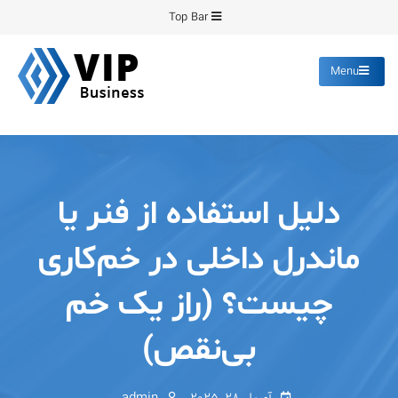
Ski
Top Bar
t
conten
Menu
پیشرو فرمینگ
انواع ورق های رنگی روغنی
گالوانیزه پانچ برش
دلیل استفاده از فنر یا
ماندرل داخلی در خم‌کاری
چیست؟ (راز یک خم
بی‌نقص)