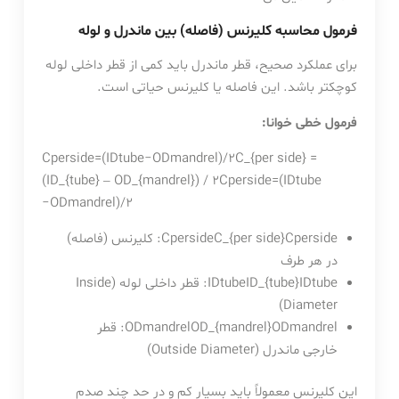
فرمول محاسبه کلیرنس (فاصله) بین ماندرل و لوله
برای عملکرد صحیح، قطر ماندرل باید کمی از قطر داخلی لوله
کوچکتر باشد. این فاصله یا کلیرنس حیاتی است.
فرمول خطی خوانا:
Cperside=(IDtube−ODmandrel)/2C_{per side} =
(ID_{tube} – OD_{mandrel}) / 2
C
p
ers
i
d
e
=
(
I
D
t
u
b
e
−
O
D
man
d
re
l
)
/2
e
d
i
ers
p
C
CpersideC_{per side}
: کلیرنس (فاصله)
در هر طرف
e
b
u
t
D
I
IDtubeID_{tube}
: قطر داخلی لوله (Inside
Diameter)
l
re
d
man
D
O
ODmandrelOD_{mandrel}
: قطر
خارجی ماندرل (Outside Diameter)
این کلیرنس معمولاً باید بسیار کم و در حد چند صدم