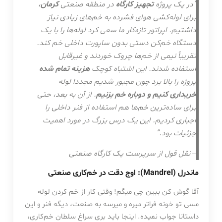
“در یک پروژه
تجهیز کارگاه
در منطقه صنعتی
کرمان
،
برای لوله‌کشی هوای فشرده به خم‌های زیادی نیاز
داشتیم. اپراتور تازه‌کار ما سعی کرد لوله‌ها را با یک
دستگاه خم‌کن دستی بدون ساپورت داخلی خم کند.
تقریباً نیمی از خم‌ها چروک خوردند و غیرقابل
استفاده شدند. این اشتباه کوچک
هزینه تمام شده
پروژه را بالا برد چون مجبور شدیم مجددا لوله
خریداری کنیم و دوباره خم بزنیم
. از آن به بعد، حتی
برای ساده‌ترین خم‌ها هم استفاده از فنر داخلی را
اجباری کردیم. این یک درس بزرگ در مورد اهمیت
جزئیات بود.”
– نقل قول از سرپرست یک کارگاه صنعتی
ماندرل (Mandrel): اوج دقت در خم‌کاری صنعتی
آقا گوش کن ببین چی میگم! وقتی کار از خم کردن لوله
مسی تو خونه فراتر میره و میرسه به صنعت، دیگه فنر و این
داستانا جواب نمیده. اینجا باید بری سراغ سلطان خم‌کاری،