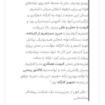
روبرو بودیم. نیاز به صدها خم روی لوله‌های
فولادی برای خطوط انتقال سیال داشتیم.
ارسال این حجم از لوله به کارگاه خم‌کاری و
بازگرداندن آنها یک کابوس لجستیکی بود و
قیمت با حمل و نقل
بسیار بالا می‌رفت.
تصمیم گرفتیم با
خرید مستقیم از کارخانه
،
چند دستگاه لوله خم‌کن هیدرولیک پرتابل
تهیه کنیم و یک کارگاه موقت در محل پروژه
برپا کردیم. این کار نه تنها سرعت پیشرفت
پروژه را چندین برابر کرد، بلکه با حذف
هزینه‌های حمل،
قیمت همکاری
ما با کارفرما
بسیار رقابتی‌تر شد و توانستیم
فاکتور رسمی
با ارقام بهتری ارائه دهیم. این یک تجربه موفق
در زمینه
تجهیز کارگاه
بود.”
– نقل قول از سرپرست یک شرکت پیمانکار
ساختمانی