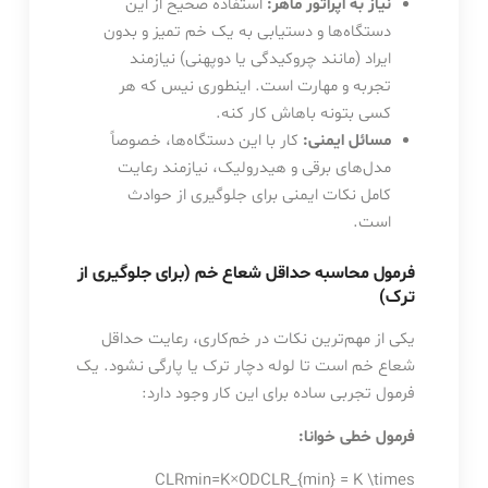
نیاز به اپراتور ماهر:
استفاده صحیح از این
دستگاه‌ها و دستیابی به یک خم تمیز و بدون
ایراد (مانند چروکیدگی یا دوپهنی) نیازمند
تجربه و مهارت است. اینطوری نیس که هر
کسی بتونه باهاش کار کنه.
مسائل ایمنی:
کار با این دستگاه‌ها، خصوصاً
مدل‌های برقی و هیدرولیک، نیازمند رعایت
کامل نکات ایمنی برای جلوگیری از حوادث
است.
فرمول محاسبه حداقل شعاع خم (برای جلوگیری از
ترک)
یکی از مهم‌ترین نکات در خم‌کاری، رعایت حداقل
شعاع خم است تا لوله دچار ترک یا پارگی نشود. یک
فرمول تجربی ساده برای این کار وجود دارد:
فرمول خطی خوانا:
CLRmin=K×ODCLR_{min} = K \times