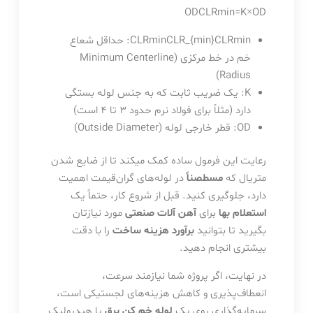
OD
C
L
R
min
=
K
×
O
D
min
R
L
C
CLRminCLR_{min}
: حداقل شعاع
خم در خط مرکزی (Minimum Centerline
Radius)
K
: یک ضریب ثابت که به جنس لوله بستگی
دارد (مثلاً برای فولاد نرم حدود 3 تا 4 است)
OD
: قطر خارجی لوله (Outside Diameter)
رعایت این فرمول ساده کمک میکند تا از ضایع شدن
متریال که
مسطصناً
در لوله‌های گران‌قیمت اهمیت
دارد، جلوگیری کنید. قبل از شروع کار، حتماً یک
استعلام بها
برای
آهن آلات صنعتی
مورد نیازتان
بگیرید تا بتوانید
برآورد هزینه ساخت
را با دقت
بیشتری انجام دهید.
در نهایت، اگر پروژه شما نیازمند سرعت،
انعطاف‌پذیری و کاهش هزینه‌های لجستیکی است،
سرمایه‌گذاری روی یک
لوله خم کن برق
یا هیدرولیک