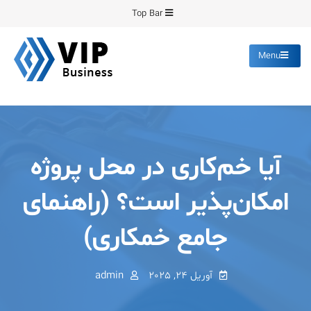
Ski
Top Bar
t
conten
Menu
پیشرو فرمینگ
انواع ورق های رنگی روغنی
گالوانیزه پانچ برش
آیا خم‌کاری در محل پروژه
امکان‌پذیر است؟ (راهنمای
جامع خمکاری)
آوریل 24, 2025
admin