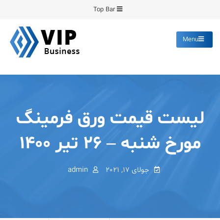
Ski
Top Bar
t
conten
Menu
پیشرو فرمینگ
انواع ورق های رنگی روغنی
گالوانیزه پانچ برش
لیست قیمت ورق فرمینگ
مورخ شنبه – ۲۶ تیر ۱۴۰۰
جولای 17, 2021
admin