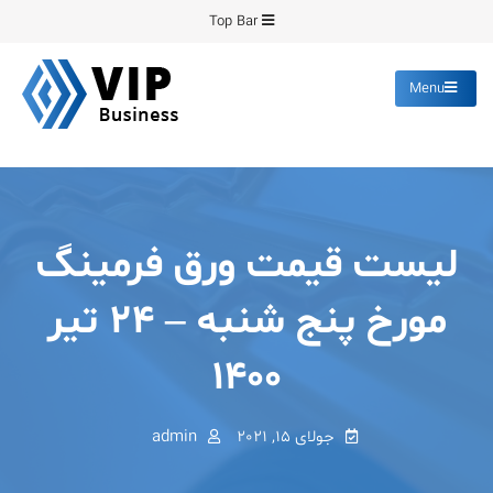
Ski
Top Bar
t
conten
Menu
پیشرو فرمینگ
انواع ورق های رنگی روغنی
گالوانیزه پانچ برش
لیست قیمت ورق فرمینگ
مورخ پنج شنبه – ۲۴ تیر
۱۴۰۰
جولای 15, 2021
admin