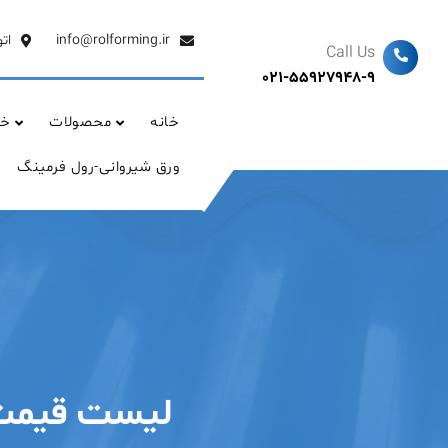
Ski
t
info@rolforming.ir
ات
Call Us
conten
021-55927948-9
خانه
محصولات
خد
ورق شیروانی-رول فرمینگ
لیست قیمت ورق