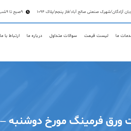
وبان آزادگان/شهرک صنعتی صالح آباد/فاز پنجم/پلاک 1094
9صبح تا 9شب
مات ما
لیست قیمت
سوالات متداول
درباره ما
ارتباط با ما
 فرمینگ مورخ دوشنبه – ۲۱ تیر ۱۴۰۰