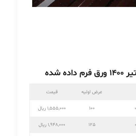
عرض اولیه
قیمت
100
1,555,۰۰۰ ریال
125
1,948,۰۰۰ ریال