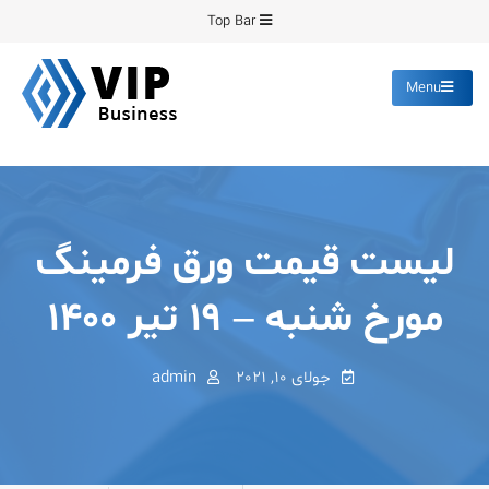
Ski
Top Bar
t
conten
Menu
پیشرو فرمینگ
انواع ورق های رنگی روغنی
گالوانیزه پانچ برش
لیست قیمت ورق فرمینگ
مورخ شنبه – ۱۹ تیر ۱۴۰۰
جولای 10, 2021
admin