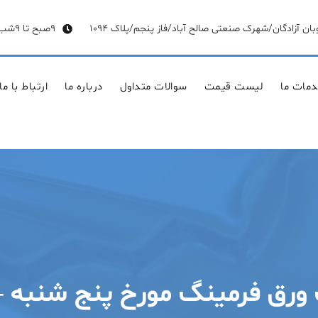
وبان آزادگان/شهرک صنعتی صالح آباد/فاز پنجم/پلاک 1094
9صبح تا 9شب
مات ما
لیست قیمت
سوالات متداول
درباره ما
ارتباط با ما
فرمینگ مورخ پنج شنبه – ۱۷ تیر ۴۰۰