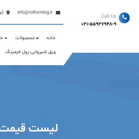
Ski
t
info@rolforming.ir
ات
Call Us
conten
021-55927948-9
خانه
محصولات
خد
ورق شیروانی-رول فرمینگ
لیست قیمت ورق 