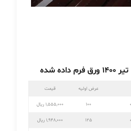
عرض اولیه
قیمت
100
1,555,۰۰۰ ریال
125
1,948,۰۰۰ ریال